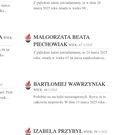
Z głębokim żalem zawiadamiamy, że w dniu 28
2 marca
marca 2025 roku zmarła w wieku 98...
ka...
A
MAŁGORZATA BEATA
WIEK:
PIECHOWIAK
WIEK: 67
ŁÓDŹ
 88 lat
Z głębokim żalem zawiadamiamy, że 24 marca 2025
cka
roku, zmarła w wieku 67 lat nasza najukochańsza...
BARTŁOMIEJ WAWRZYNIAK
DŹ
WIEK: 48
ŁÓDŹ
ed. Piotr
Podobno na ma ludzi niezastąpionych. Bywa, że to
nik...
całkowita nieprawda. W dniu 13 marca 2025 roku...
IZABELA PRZYBYŁ
WIEK: 98
ŁÓDŹ