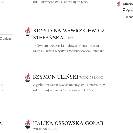
ki...
roku, przeżywszy 84 lat, zmarł dr Jerzy...
Mieczy
Z ogro
+ więc
KRYSTYNA WAWRZKIEWICZ-
STEFAŃSKA
 Z żalem
ŁÓDŹ
13 kwietnia 2025 roku, odeszła od nas ukochana
Mama i Babcia Krystyna Wawrzkiewicz-Stefańska...
SZYMON ULIŃSKI
WIEK: 58
ŁÓDŹ
 o
Z głebokim żalem zawiadamiamy, że 31 marca 2025
rza
roku, zmarł w wieku 58 lat Szymon Uliński...
A-
HALINA OSSOWSKA-GOŁĄB
WIEK: 98
ŁÓDŹ