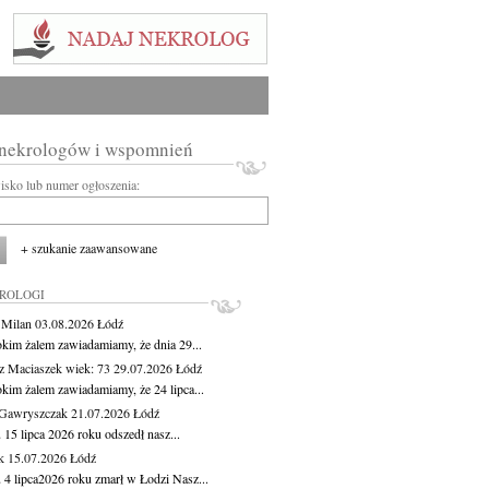
 nekrologów i wspomnień
wisko lub numer ogłoszenia:
+ szukanie zaawansowane
KROLOGI
 Milan
03.08.2026
Łódź
okim żalem zawiadamiamy, że dnia 29...
z Maciaszek
wiek: 73
29.07.2026
Łódź
okim żalem zawiadamiamy, że 24 lipca...
Gawryszczak
21.07.2026
Łódź
15 lipca 2026 roku odszedł nasz...
k
15.07.2026
Łódź
 4 lipca2026 roku zmarł w Łodzi Nasz...