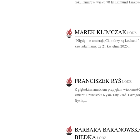
roku, zmarł w wieku 70 lat Edmund Jankows
MAREK KLIMCZAK
ŁÓDŹ
"Nigdy nie umierają Ci, którzy są kochani "
zawiadamiamy, że 21 kwietnia 2025...
FRANCISZEK RYŚ
ŁÓDŹ
Z głębokim smutkiem przyjęłam wiadomość
śmierci Franciszka Rysia Taty kard. Grzego
Rysia,...
BARBARA BARANOWSK
BIEDKA
ŁÓDŹ