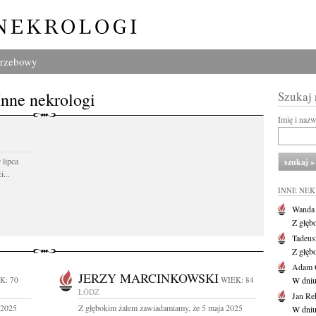
grzebowy
Inne nekrologi
Szukaj
Imię i naz
 lipca
...
INNE NE
Wanda
Z głęb
Tadeus
Z głęb
Adam 
JERZY MARCINKOWSKI
K: 70
WIEK: 84
W dniu 
ŁÓDŹ
Jan Re
 2025
Z głębokim żalem zawiadamiamy, że 5 maja 2025
W dniu