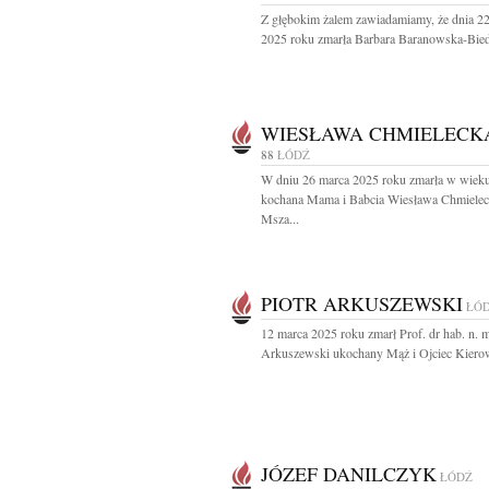
Z głębokim żalem zawiadamiamy, że dnia 2
2025 roku zmarła Barbara Baranowska-Bied
WIESŁAWA CHMIELECK
88
ŁÓDŹ
W dniu 26 marca 2025 roku zmarła w wieku
kochana Mama i Babcia Wiesława Chmiele
Msza...
PIOTR ARKUSZEWSKI
ŁÓ
12 marca 2025 roku zmarł Prof. dr hab. n. m
Arkuszewski ukochany Mąż i Ojciec Kierow
JÓZEF DANILCZYK
ŁÓDŹ