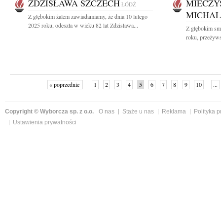
ZDZISŁAWA SZCZECH
MIECZY
ŁÓDŹ
MICHAL
Z głębokim żalem zawiadamiamy, że dnia 10 lutego
2025 roku, odeszła w wieku 82 lat Zdzisława...
Z głębokim smu
roku, przeżyws
« poprzednie
1
2
3
4
5
6
7
8
9
10
...
Copyright © Wyborcza sp. z o.o.
O nas
Staże u nas
Reklama
Polityka 
Ustawienia prywatności