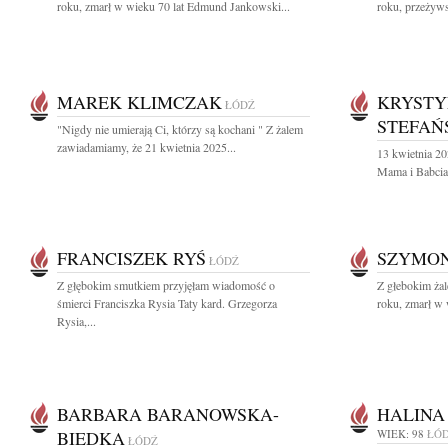
roku, zmarł w wieku 70 lat Edmund Jankowski...
roku, przeżywsz
MAREK KLIMCZAK
KRYSTY
ŁÓDŹ
STEFAŃ
"Nigdy nie umierają Ci, którzy są kochani " Z żalem
zawiadamiamy, że 21 kwietnia 2025...
13 kwietnia 20
Mama i Babcia
FRANCISZEK RYŚ
SZYMON
ŁÓDŹ
Z głębokim smutkiem przyjęłam wiadomość o
Z głebokim ża
śmierci Franciszka Rysia Taty kard. Grzegorza
roku, zmarł w 
Rysia,...
BARBARA BARANOWSKA-
HALINA
BIEDKA
WIEK: 98
ŁÓ
ŁÓDŹ