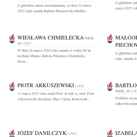
Z głębokim ża
Z głębokim żalem zawiadamiamy, że dnia 22 marca
marca 2025 rok
2025 roku zmarła Barbara Baranowska-Biedka...
WIESŁAWA CHMIELECKA
MAŁGOR
WIEK:
88
ŁÓDŹ
PIECHO
W dniu 26 marca 2025 roku zmarła w wieku 88 lat
Z głębokim ża
kochana Mama i Babcia Wiesława Chmielecka
roku, zmarła w
Msza...
PIOTR ARKUSZEWSKI
BARTŁO
ŁÓDŹ
WIEK: 48
ŁÓ
12 marca 2025 roku zmarł Prof. dr hab. n. med. Piotr
Podobno na ma 
Arkuszewski ukochany Mąż i Ojciec Kierownik...
całkowita niep
JÓZEF DANILCZYK
IZABEL
ŁÓDŹ