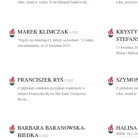
roku, zmarł w wieku 70 lat Edmund Jankowski...
roku, przeżywsz
MAREK KLIMCZAK
KRYSTY
ŁÓDŹ
STEFAŃ
"Nigdy nie umierają Ci, którzy są kochani " Z żalem
zawiadamiamy, że 21 kwietnia 2025...
13 kwietnia 20
Mama i Babcia
FRANCISZEK RYŚ
SZYMON
ŁÓDŹ
Z głębokim smutkiem przyjęłam wiadomość o
Z głebokim ża
śmierci Franciszka Rysia Taty kard. Grzegorza
roku, zmarł w 
Rysia,...
BARBARA BARANOWSKA-
HALINA
BIEDKA
WIEK: 98
ŁÓ
ŁÓDŹ