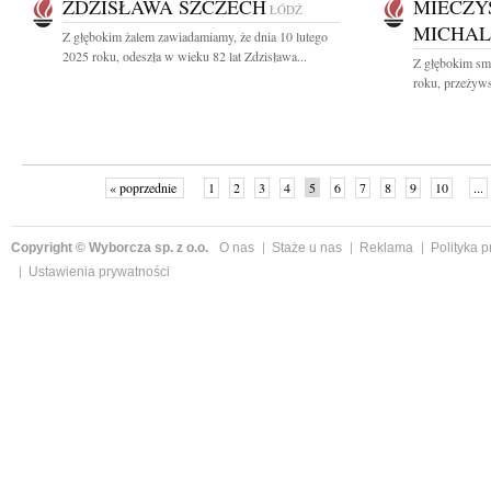
ZDZISŁAWA SZCZECH
MIECZY
ŁÓDŹ
MICHAL
Z głębokim żalem zawiadamiamy, że dnia 10 lutego
2025 roku, odeszła w wieku 82 lat Zdzisława...
Z głębokim smu
roku, przeżyws
« poprzednie
1
2
3
4
5
6
7
8
9
10
...
Copyright © Wyborcza sp. z o.o.
O nas
Staże u nas
Reklama
Polityka 
Ustawienia prywatności