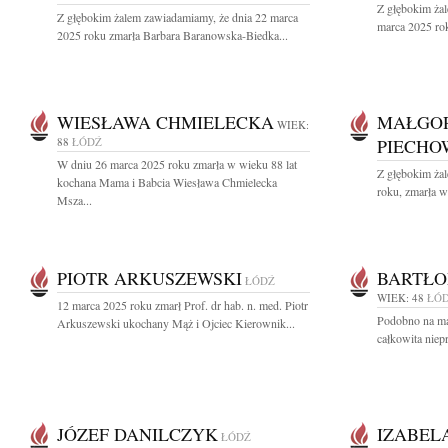
Z głębokim ża
Z głębokim żalem zawiadamiamy, że dnia 22 marca
marca 2025 rok
2025 roku zmarła Barbara Baranowska-Biedka...
WIESŁAWA CHMIELECKA
MAŁGOR
WIEK:
88
ŁÓDŹ
PIECHO
W dniu 26 marca 2025 roku zmarła w wieku 88 lat
Z głębokim ża
kochana Mama i Babcia Wiesława Chmielecka
roku, zmarła w
Msza...
PIOTR ARKUSZEWSKI
BARTŁO
ŁÓDŹ
WIEK: 48
ŁÓ
12 marca 2025 roku zmarł Prof. dr hab. n. med. Piotr
Podobno na ma 
Arkuszewski ukochany Mąż i Ojciec Kierownik...
całkowita niep
JÓZEF DANILCZYK
IZABEL
ŁÓDŹ