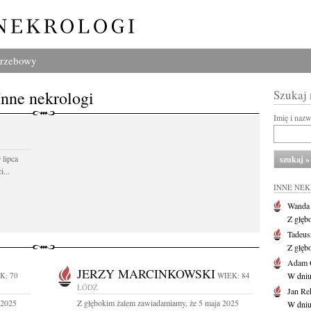
grzebowy
Inne nekrologi
Szukaj
Imię i naz
 lipca
...
INNE NE
Wanda
Z głęb
Tadeus
Z głęb
Adam 
JERZY MARCINKOWSKI
K: 70
WIEK: 84
W dniu 
ŁÓDŹ
Jan Re
 2025
Z głębokim żalem zawiadamiamy, że 5 maja 2025
W dniu