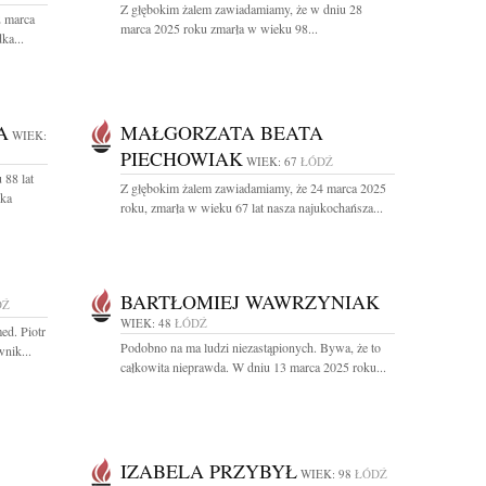
Z głębokim żalem zawiadamiamy, że w dniu 28
2 marca
marca 2025 roku zmarła w wieku 98...
ka...
A
MAŁGORZATA BEATA
WIEK:
PIECHOWIAK
WIEK: 67
ŁÓDŹ
 88 lat
Z głębokim żalem zawiadamiamy, że 24 marca 2025
cka
roku, zmarła w wieku 67 lat nasza najukochańsza...
BARTŁOMIEJ WAWRZYNIAK
DŹ
WIEK: 48
ŁÓDŹ
ed. Piotr
Podobno na ma ludzi niezastąpionych. Bywa, że to
nik...
całkowita nieprawda. W dniu 13 marca 2025 roku...
IZABELA PRZYBYŁ
WIEK: 98
ŁÓDŹ