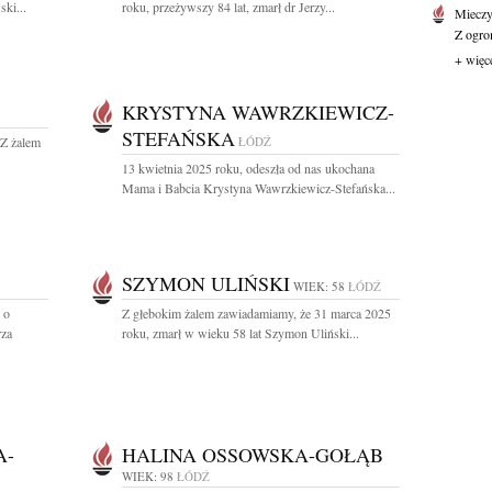
ki...
roku, przeżywszy 84 lat, zmarł dr Jerzy...
Mieczy
Z ogro
+ więc
KRYSTYNA WAWRZKIEWICZ-
STEFAŃSKA
 Z żalem
ŁÓDŹ
13 kwietnia 2025 roku, odeszła od nas ukochana
Mama i Babcia Krystyna Wawrzkiewicz-Stefańska...
SZYMON ULIŃSKI
WIEK: 58
ŁÓDŹ
 o
Z głebokim żalem zawiadamiamy, że 31 marca 2025
rza
roku, zmarł w wieku 58 lat Szymon Uliński...
A-
HALINA OSSOWSKA-GOŁĄB
WIEK: 98
ŁÓDŹ