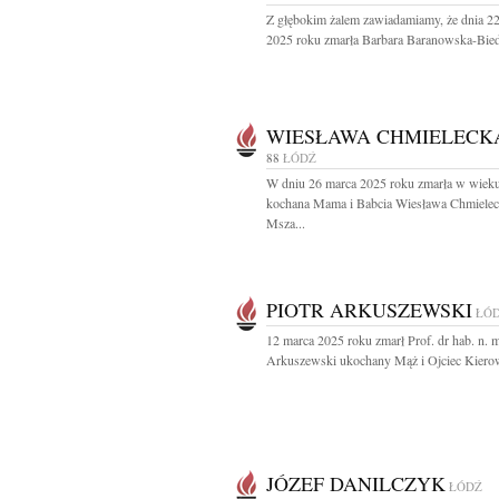
Z głębokim żalem zawiadamiamy, że dnia 2
2025 roku zmarła Barbara Baranowska-Bied
WIESŁAWA CHMIELECK
88
ŁÓDŹ
W dniu 26 marca 2025 roku zmarła w wieku
kochana Mama i Babcia Wiesława Chmiele
Msza...
PIOTR ARKUSZEWSKI
ŁÓ
12 marca 2025 roku zmarł Prof. dr hab. n. m
Arkuszewski ukochany Mąż i Ojciec Kierow
JÓZEF DANILCZYK
ŁÓDŹ