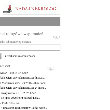
 nekrologów i wspomnień
wisko lub numer ogłoszenia:
+ szukanie zaawansowane
KROLOGI
 Milan
03.08.2026
Łódź
okim żalem zawiadamiamy, że dnia 29...
z Maciaszek
wiek: 73
29.07.2026
Łódź
okim żalem zawiadamiamy, że 24 lipca...
Gawryszczak
21.07.2026
Łódź
15 lipca 2026 roku odszedł nasz...
k
15.07.2026
Łódź
 4 lipca2026 roku zmarł w Łodzi Nasz...