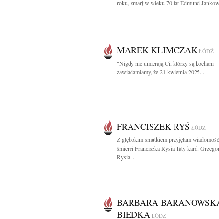
roku, zmarł w wieku 70 lat Edmund Jankows
MAREK KLIMCZAK
ŁÓDŹ
"Nigdy nie umierają Ci, którzy są kochani "
zawiadamiamy, że 21 kwietnia 2025...
FRANCISZEK RYŚ
ŁÓDŹ
Z głębokim smutkiem przyjęłam wiadomość
śmierci Franciszka Rysia Taty kard. Grzego
Rysia,...
BARBARA BARANOWSK
BIEDKA
ŁÓDŹ