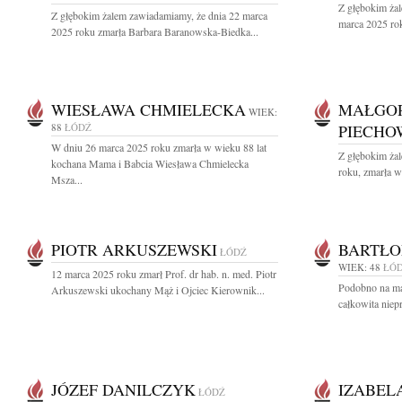
Z głębokim ża
Z głębokim żalem zawiadamiamy, że dnia 22 marca
marca 2025 rok
2025 roku zmarła Barbara Baranowska-Biedka...
WIESŁAWA CHMIELECKA
MAŁGOR
WIEK:
88
ŁÓDŹ
PIECHO
W dniu 26 marca 2025 roku zmarła w wieku 88 lat
Z głębokim ża
kochana Mama i Babcia Wiesława Chmielecka
roku, zmarła w
Msza...
PIOTR ARKUSZEWSKI
BARTŁO
ŁÓDŹ
WIEK: 48
ŁÓ
12 marca 2025 roku zmarł Prof. dr hab. n. med. Piotr
Podobno na ma 
Arkuszewski ukochany Mąż i Ojciec Kierownik...
całkowita niep
JÓZEF DANILCZYK
IZABEL
ŁÓDŹ