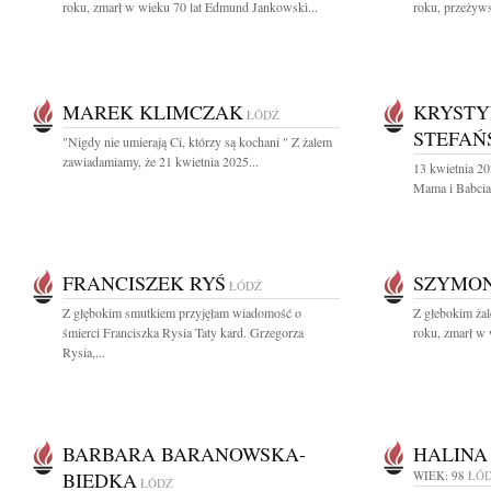
roku, zmarł w wieku 70 lat Edmund Jankowski...
roku, przeżywsz
MAREK KLIMCZAK
KRYSTY
ŁÓDŹ
STEFAŃ
"Nigdy nie umierają Ci, którzy są kochani " Z żalem
zawiadamiamy, że 21 kwietnia 2025...
13 kwietnia 20
Mama i Babcia
FRANCISZEK RYŚ
SZYMON
ŁÓDŹ
Z głębokim smutkiem przyjęłam wiadomość o
Z głebokim ża
śmierci Franciszka Rysia Taty kard. Grzegorza
roku, zmarł w 
Rysia,...
BARBARA BARANOWSKA-
HALINA
BIEDKA
WIEK: 98
ŁÓ
ŁÓDŹ