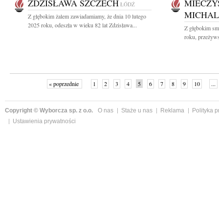
ZDZISŁAWA SZCZECH
MIECZY
ŁÓDŹ
MICHAL
Z głębokim żalem zawiadamiamy, że dnia 10 lutego
2025 roku, odeszła w wieku 82 lat Zdzisława...
Z głębokim smu
roku, przeżyws
« poprzednie
1
2
3
4
5
6
7
8
9
10
...
Copyright © Wyborcza sp. z o.o.
O nas
Staże u nas
Reklama
Polityka 
Ustawienia prywatności