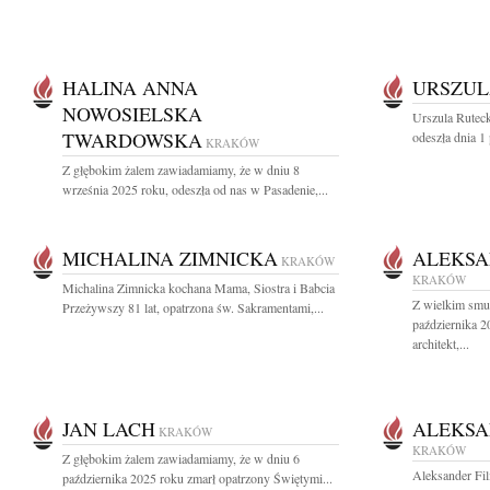
HALINA ANNA
URSZUL
NOWOSIELSKA
Urszula Ruteck
TWARDOWSKA
odeszła dnia 1
KRAKÓW
Z głębokim żalem zawiadamiamy, że w dniu 8
września 2025 roku, odeszła od nas w Pasadenie,...
MICHALINA ZIMNICKA
ALEKSA
KRAKÓW
KRAKÓW
Michalina Zimnicka kochana Mama, Siostra i Babcia
Z wielkim smu
Przeżywszy 81 lat, opatrzona św. Sakramentami,...
października 2
architekt,...
JAN LACH
ALEKSA
KRAKÓW
KRAKÓW
Z głębokim żalem zawiadamiamy, że w dniu 6
Aleksander Fil
października 2025 roku zmarł opatrzony Świętymi...