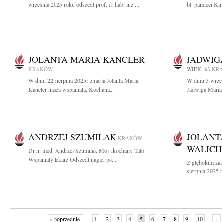
września 2025 roku odszedł prof. dr hab. inż....
bł. pamięci Kir
JOLANTA MARIA KANCLER
JADWIG
KRAKÓW
WIEK: 83
KR
W dniu 22 sierpnia 2025r zmarła Jolanta Maria
W dniu 5 wrześ
Kancler nasza wspaniała, Kochana...
Jadwiga Maria 
ANDRZEJ SZUMILAK
JOLANT
KRAKÓW
WALIC
Dr n. med. Andrzej Szumilak Mój ukochany Tato
Wspaniały lekarz Odszedł nagle, po...
Z głębokim ża
sierpnia 2025 r
« poprzednie
1
2
3
4
5
6
7
8
9
10
...