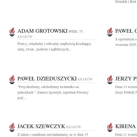
Dziadek i Brat
ADAM GROTOWSKI
PAWEŁ 
WIEK: 75
KRAKÓW
Z ogromnym sm
Prawy, szlachetny i odważny mądrością Kochający
września 2025 
żarty, świat , podróże i najbliższych...
PAWEŁ DZIEDUSZYCKI
JERZY P
KRAKÓW
"Przychodzimy, odchodzimy leciuteńko na
Dnia 13 wrześ
paluszkach " (Janusz Jęczmyk, repertuar Piwnicy
Jerzy Petlicki 
pod...
JACEK SZEWCZYK
KIRENA
KRAKÓW
Z żalem i smutkiem zawiadamiamy, że w dniu 15
Dnia 11 wrześn