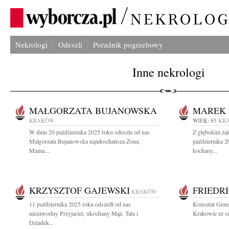
Nekrologi
Odeszli
Poradnik pogrzebowy
Inne nekrologi
MAŁGORZATA BUJANOWSKA
MAREK 
KRAKÓW
WIEK: 85
KR
W dniu 20 października 2025 roku odeszła od nas
Z głębokim ża
Małgorzata Bujanowska najukochańsza Żona,
października 2
Mama....
kochany...
KRZYSZTOF GAJEWSKI
FRIEDR
KRAKÓW
11 października 2025 roku odszedł od nas
Konsulat Gene
niezawodny Przyjaciel, ukochany Mąż, Tata i
Krakowie ze s
Dziadek...