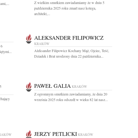
Z wielkim smutkiem zawiadamiamy że w dniu 5
ami,...
października 2025 roku zmarł nasz kolega,
architekt,...
ALEKSANDER FILIPOWICZ
KRAKÓW
 6
Aleksander Filipowicz Kochany Mąż, Ojciec, Teść,
ętymi...
Dziadek i Brat urodzony dnia 22 października...
PAWEŁ GALIA
5
KRAKÓW
Z ogromnym smutkiem zawiadamiamy, że dnia 20
chający
września 2025 roku odszedł w wieku 82 lat nasz...
JERZY PETLICKI
RAKÓW
KRAKÓW