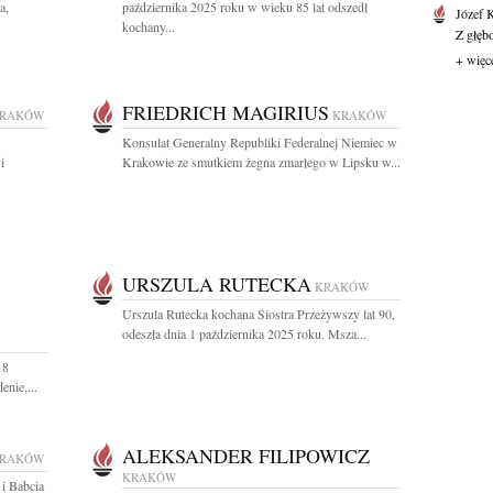
a,
października 2025 roku w wieku 85 lat odszedł
Józef 
kochany...
Z głęb
+ więc
FRIEDRICH MAGIRIUS
RAKÓW
KRAKÓW
Konsulat Generalny Republiki Federalnej Niemiec w
i
Krakowie ze smutkiem żegna zmarłego w Lipsku w...
URSZULA RUTECKA
KRAKÓW
Urszula Rutecka kochana Siostra Przeżywszy lat 90,
odeszła dnia 1 października 2025 roku. Msza...
 8
nie,...
ALEKSANDER FILIPOWICZ
RAKÓW
KRAKÓW
i Babcia