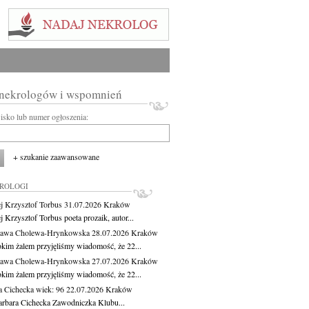
 nekrologów i wspomnień
wisko lub numer ogłoszenia:
+ szukanie zaawansowane
KROLOGI
j Krzysztof Torbus
31.07.2026
Kraków
 Krzysztof Torbus poeta prozaik, autor...
ława Cholewa-Hrynkowska
28.07.2026
Kraków
okim żalem przyjęliśmy wiadomość, że 22...
ława Cholewa-Hrynkowska
27.07.2026
Kraków
okim żalem przyjęliśmy wiadomość, że 22...
a Cichecka
wiek: 96
22.07.2026
Kraków
rbara Cichecka Zawodniczka Klubu...