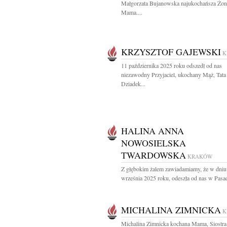
Małgorzata Bujanowska najukochańsza Żon
Mama....
KRZYSZTOF GAJEWSKI
K
11 października 2025 roku odszedł od nas
niezawodny Przyjaciel, ukochany Mąż, Tata 
Dziadek...
HALINA ANNA
NOWOSIELSKA
TWARDOWSKA
KRAKÓW
Z głębokim żalem zawiadamiamy, że w dniu
września 2025 roku, odeszła od nas w Pasade
MICHALINA ZIMNICKA
K
Michalina Zimnicka kochana Mama, Siostra 