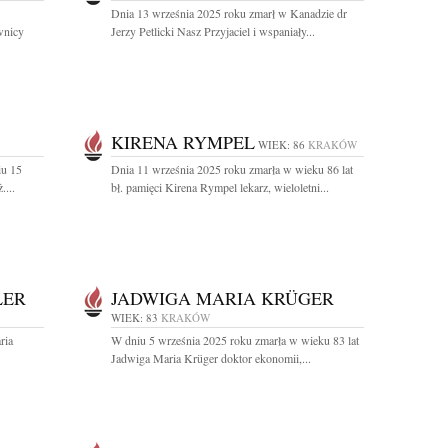
Dnia 13 września 2025 roku zmarł w Kanadzie dr
wnicy
Jerzy Petlicki Nasz Przyjaciel i wspaniały...
KIRENA RYMPEL
WIEK: 86
KRAKÓW
iu 15
Dnia 11 września 2025 roku zmarła w wieku 86 lat
....
bł. pamięci Kirena Rympel lekarz, wieloletni...
LER
JADWIGA MARIA KRÜGER
WIEK: 83
KRAKÓW
ria
W dniu 5 września 2025 roku zmarła w wieku 83 lat
Jadwiga Maria Krüger doktor ekonomii,...