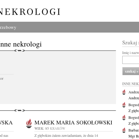
grzebowy
Inne nekrologi
Szukaj
Imię i naz
tor
INNE NE
Andrze
Andrzej
Bogus
Z głęb
Bogus
WSKA
MAREK MARIA SOKOŁOWSKI
Z głęb
WIEK: 85
KRAKÓW
Barbar
od nas
Z głębokim żalem zawiadamiam, że dnia 14
Mgr Ba