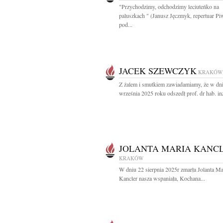
"Przychodzimy, odchodzimy leciuteńko na
paluszkach " (Janusz Jęczmyk, repertuar Pi
pod...
JACEK SZEWCZYK
KRAKÓW
Z żalem i smutkiem zawiadamiamy, że w dn
września 2025 roku odszedł prof. dr hab. inż
JOLANTA MARIA KANC
KRAKÓW
W dniu 22 sierpnia 2025r zmarła Jolanta Ma
Kancler nasza wspaniała, Kochana...