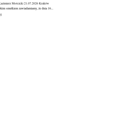
Kazimierz Mościcki
21.07.2026
Kraków
okim smutkiem zawiadamiamy, że dnia 16...
ej