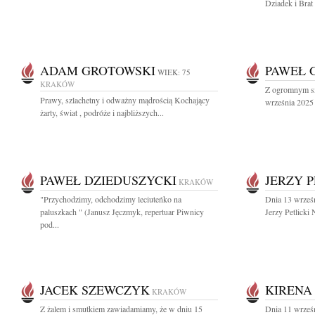
Dziadek i Brat
ADAM GROTOWSKI
PAWEŁ 
WIEK: 75
KRAKÓW
Z ogromnym sm
Prawy, szlachetny i odważny mądrością Kochający
września 2025 
żarty, świat , podróże i najbliższych...
PAWEŁ DZIEDUSZYCKI
JERZY P
KRAKÓW
"Przychodzimy, odchodzimy leciuteńko na
Dnia 13 wrześ
paluszkach " (Janusz Jęczmyk, repertuar Piwnicy
Jerzy Petlicki 
pod...
JACEK SZEWCZYK
KIRENA
KRAKÓW
Z żalem i smutkiem zawiadamiamy, że w dniu 15
Dnia 11 wrześn