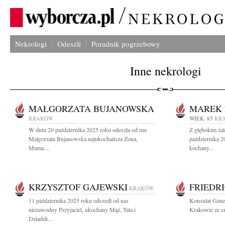
Nekrologi
Odeszli
Poradnik pogrzebowy
Inne nekrologi
MAŁGORZATA BUJANOWSKA
MAREK 
KRAKÓW
WIEK: 85
KR
W dniu 20 października 2025 roku odeszła od nas
Z głębokim ża
Małgorzata Bujanowska najukochańsza Żona,
października 2
Mama....
kochany...
KRZYSZTOF GAJEWSKI
FRIEDR
KRAKÓW
11 października 2025 roku odszedł od nas
Konsulat Gene
niezawodny Przyjaciel, ukochany Mąż, Tata i
Krakowie ze s
Dziadek...