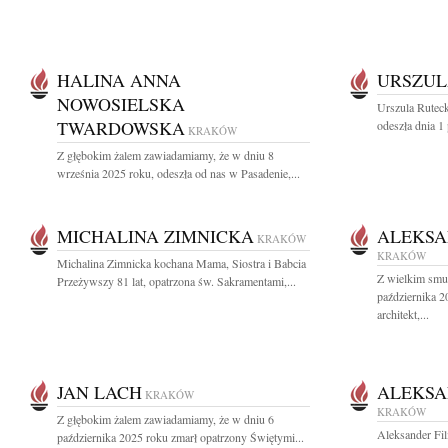
HALINA ANNA
URSZUL
NOWOSIELSKA
Urszula Ruteck
TWARDOWSKA
odeszła dnia 1
KRAKÓW
Z głębokim żalem zawiadamiamy, że w dniu 8
września 2025 roku, odeszła od nas w Pasadenie,...
MICHALINA ZIMNICKA
ALEKSA
KRAKÓW
KRAKÓW
Michalina Zimnicka kochana Mama, Siostra i Babcia
Z wielkim smu
Przeżywszy 81 lat, opatrzona św. Sakramentami,...
października 2
architekt,...
JAN LACH
ALEKSA
KRAKÓW
KRAKÓW
Z głębokim żalem zawiadamiamy, że w dniu 6
Aleksander Fil
października 2025 roku zmarł opatrzony Świętymi...