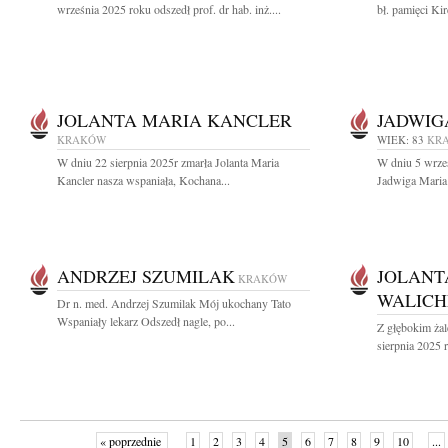
września 2025 roku odszedł prof. dr hab. inż....
bł. pamięci Kir
JOLANTA MARIA KANCLER
JADWIG
KRAKÓW
WIEK: 83
KR
W dniu 22 sierpnia 2025r zmarła Jolanta Maria
W dniu 5 wrześ
Kancler nasza wspaniała, Kochana...
Jadwiga Maria 
ANDRZEJ SZUMILAK
JOLANT
KRAKÓW
WALIC
Dr n. med. Andrzej Szumilak Mój ukochany Tato
Wspaniały lekarz Odszedł nagle, po...
Z głębokim ża
sierpnia 2025 r
« poprzednie
1
2
3
4
5
6
7
8
9
10
...