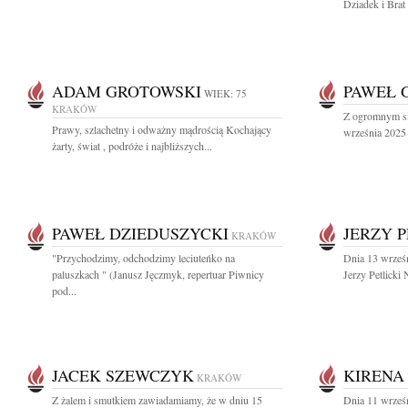
Dziadek i Brat
ADAM GROTOWSKI
PAWEŁ 
WIEK: 75
KRAKÓW
Z ogromnym sm
Prawy, szlachetny i odważny mądrością Kochający
września 2025 
żarty, świat , podróże i najbliższych...
PAWEŁ DZIEDUSZYCKI
JERZY P
KRAKÓW
"Przychodzimy, odchodzimy leciuteńko na
Dnia 13 wrześ
paluszkach " (Janusz Jęczmyk, repertuar Piwnicy
Jerzy Petlicki 
pod...
JACEK SZEWCZYK
KIRENA
KRAKÓW
Z żalem i smutkiem zawiadamiamy, że w dniu 15
Dnia 11 wrześn