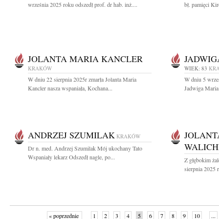
września 2025 roku odszedł prof. dr hab. inż....
bł. pamięci Kir
JOLANTA MARIA KANCLER
JADWIG
KRAKÓW
WIEK: 83
KR
W dniu 22 sierpnia 2025r zmarła Jolanta Maria
W dniu 5 wrześ
Kancler nasza wspaniała, Kochana...
Jadwiga Maria 
ANDRZEJ SZUMILAK
JOLANT
KRAKÓW
WALIC
Dr n. med. Andrzej Szumilak Mój ukochany Tato
Wspaniały lekarz Odszedł nagle, po...
Z głębokim ża
sierpnia 2025 r
« poprzednie
1
2
3
4
5
6
7
8
9
10
...