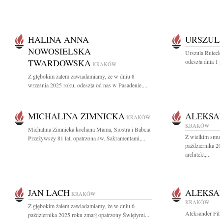
HALINA ANNA
URSZUL
NOWOSIELSKA
Urszula Ruteck
TWARDOWSKA
odeszła dnia 1
KRAKÓW
Z głębokim żalem zawiadamiamy, że w dniu 8
września 2025 roku, odeszła od nas w Pasadenie,...
MICHALINA ZIMNICKA
ALEKSA
KRAKÓW
KRAKÓW
Michalina Zimnicka kochana Mama, Siostra i Babcia
Z wielkim smu
Przeżywszy 81 lat, opatrzona św. Sakramentami,...
października 2
architekt,...
JAN LACH
ALEKSA
KRAKÓW
KRAKÓW
Z głębokim żalem zawiadamiamy, że w dniu 6
Aleksander Fil
października 2025 roku zmarł opatrzony Świętymi...