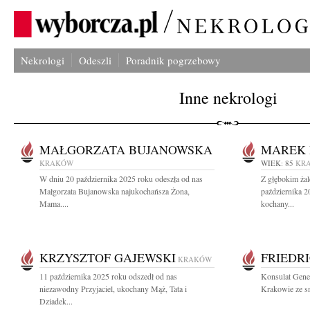
Nekrologi
Odeszli
Poradnik pogrzebowy
Inne nekrologi
MAŁGORZATA BUJANOWSKA
MAREK 
KRAKÓW
WIEK: 85
KR
W dniu 20 października 2025 roku odeszła od nas
Z głębokim ża
Małgorzata Bujanowska najukochańsza Żona,
października 2
Mama....
kochany...
KRZYSZTOF GAJEWSKI
FRIEDR
KRAKÓW
11 października 2025 roku odszedł od nas
Konsulat Gene
niezawodny Przyjaciel, ukochany Mąż, Tata i
Krakowie ze s
Dziadek...