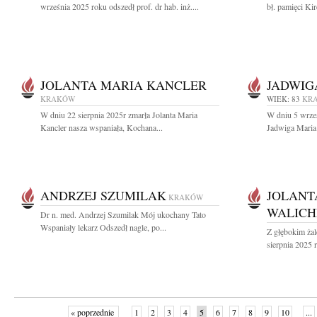
września 2025 roku odszedł prof. dr hab. inż....
bł. pamięci Kir
JOLANTA MARIA KANCLER
JADWIG
KRAKÓW
WIEK: 83
KR
W dniu 22 sierpnia 2025r zmarła Jolanta Maria
W dniu 5 wrześ
Kancler nasza wspaniała, Kochana...
Jadwiga Maria 
ANDRZEJ SZUMILAK
JOLANT
KRAKÓW
WALIC
Dr n. med. Andrzej Szumilak Mój ukochany Tato
Wspaniały lekarz Odszedł nagle, po...
Z głębokim ża
sierpnia 2025 r
« poprzednie
1
2
3
4
5
6
7
8
9
10
...