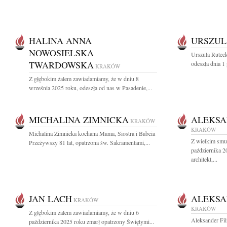
HALINA ANNA
URSZUL
NOWOSIELSKA
Urszula Ruteck
TWARDOWSKA
odeszła dnia 1
KRAKÓW
Z głębokim żalem zawiadamiamy, że w dniu 8
września 2025 roku, odeszła od nas w Pasadenie,...
MICHALINA ZIMNICKA
ALEKSA
KRAKÓW
KRAKÓW
Michalina Zimnicka kochana Mama, Siostra i Babcia
Z wielkim smu
Przeżywszy 81 lat, opatrzona św. Sakramentami,...
października 2
architekt,...
JAN LACH
ALEKSA
KRAKÓW
KRAKÓW
Z głębokim żalem zawiadamiamy, że w dniu 6
Aleksander Fil
października 2025 roku zmarł opatrzony Świętymi...