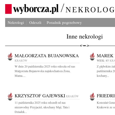
Nekrologi
Odeszli
Poradnik pogrzebowy
Inne nekrologi
MAŁGORZATA BUJANOWSKA
MAREK 
KRAKÓW
WIEK: 85
KR
W dniu 20 października 2025 roku odeszła od nas
Z głębokim ża
Małgorzata Bujanowska najukochańsza Żona,
października 2
Mama....
kochany...
KRZYSZTOF GAJEWSKI
FRIEDR
KRAKÓW
11 października 2025 roku odszedł od nas
Konsulat Gene
niezawodny Przyjaciel, ukochany Mąż, Tata i
Krakowie ze s
Dziadek...