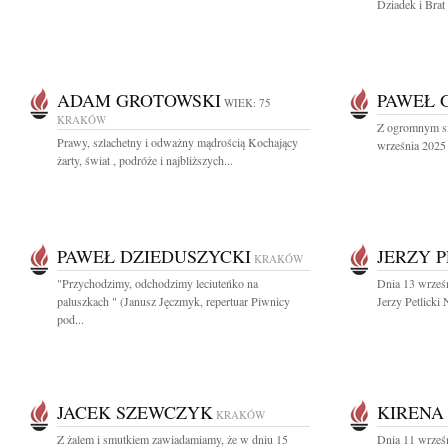
Dziadek i Brat
ADAM GROTOWSKI
PAWEŁ 
WIEK: 75
KRAKÓW
Z ogromnym sm
Prawy, szlachetny i odważny mądrością Kochający
września 2025 
żarty, świat , podróże i najbliższych...
PAWEŁ DZIEDUSZYCKI
JERZY P
KRAKÓW
"Przychodzimy, odchodzimy leciuteńko na
Dnia 13 wrześ
paluszkach " (Janusz Jęczmyk, repertuar Piwnicy
Jerzy Petlicki 
pod...
JACEK SZEWCZYK
KIRENA
KRAKÓW
Z żalem i smutkiem zawiadamiamy, że w dniu 15
Dnia 11 wrześn