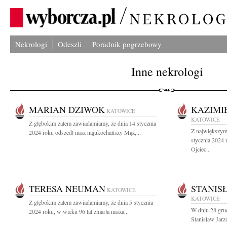
Nekrologi
Odeszli
Poradnik pogrzebowy
Inne nekrologi
MARIAN DZIWOK
KAZIMI
KATOWICE
KATOWICE
Z głębokim żalem zawiadamiamy, że dnia 14 stycznia
Z największym
2024 roku odszedł nasz najukochańszy Mąż,...
stycznia 2024
Ojciec...
TERESA NEUMAN
STANIS
KATOWICE
KATOWICE
Z głębokim żalem zawiadamiamy, że dnia 5 stycznia
W dniu 28 grud
2024 roku, w wieku 96 lat zmarła nasza...
Stanisław Jarzą