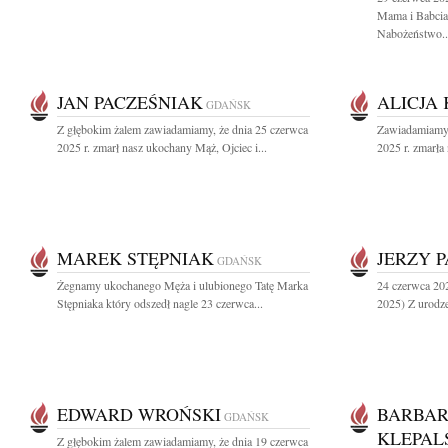
Mama i Babcia
Nabożeństwo..
JAN PACZEŚNIAK
ALICJA
GDAŃSK
Z głębokim żalem zawiadamiamy, że dnia 25 czerwca
Zawiadamiamy 
2025 r. zmarł nasz ukochany Mąż, Ojciec i...
2025 r. zmarła
MAREK STĘPNIAK
JERZY 
GDAŃSK
Żegnamy ukochanego Męża i ulubionego Tatę Marka
24 czerwca 20
Stępniaka który odszedł nagle 23 czerwca...
2025) Z urodze
EDWARD WROŃSKI
BARBAR
GDAŃSK
KLEPAL
Z głębokim żalem zawiadamiamy, że dnia 19 czerwca