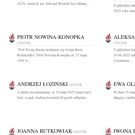
2025r. zmarł dr inż. Edward Wroński był oddany...
Z głębokim ża
2025 roku zmar
PIOTR NOWINA-KONOPKA
ALEKSA
GDAŃSK
GDAŃSK
"Pod Twoją obronę uciekamy się święta Boża
Z głębokim ża
Rodzicielko" Piotr Nowina-Konopka ur. 27 maja
10.06.2025 ro
1949 w...
Ceremonia...
ANDRZEJ ŁOZIŃSKI
EWA GL
GDAŃSK
Z żalem zawiadamiamy, że 19 maja 2025 zmarł nasz
W dniu 19 maj
brat i wujek Andrzej Łoziński Pogrzeb odbędzie...
długiej i ciężk
JOANNA RUTKOWIAK
IWONA 
GDAŃSK