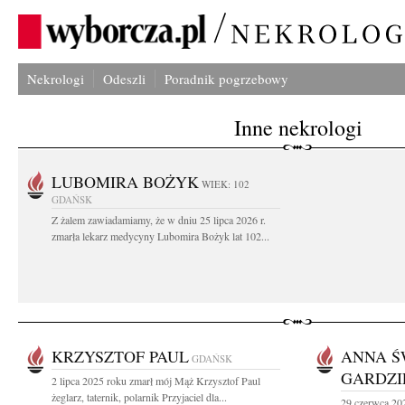
Nekrologi
Odeszli
Poradnik pogrzebowy
Inne nekrologi
LUBOMIRA BOŻYK
WIEK: 102
GDAŃSK
Z żalem zawiadamiamy, że w dniu 25 lipca 2026 r.
zmarła lekarz medycyny Lubomira Bożyk lat 102...
KRZYSZTOF PAUL
ANNA Ś
GDAŃSK
GARDZI
2 lipca 2025 roku zmarł mój Mąż Krzysztof Paul
żeglarz, taternik, polarnik Przyjaciel dla...
29 czerwca 202