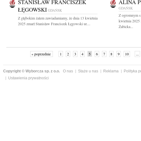
STANISŁAW FRANCISZEK
ALINA 
ŁĘGOWSKI
GDAŃSK
GDAŃSK
Z ogromnym sm
Z głębokim żalem zawiadamiamy, że dnia 13 kwietnia
kwietnia 2025 
2025 zmarł Stanisław Franciszek Łęgowski ur....
Żabicka...
« poprzednie
1
2
3
4
5
6
7
8
9
10
...
Copyright © Wyborcza sp. z o.o.
O nas
Staże u nas
Reklama
Polityka 
Ustawienia prywatności