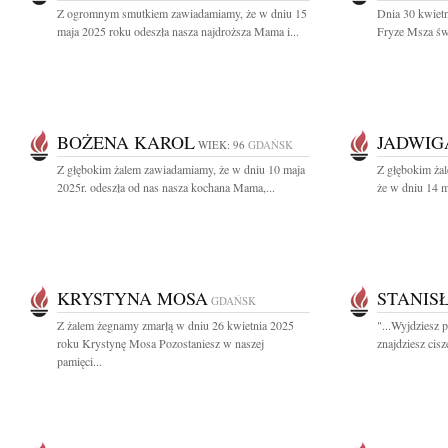
Z ogromnym smutkiem zawiadamiamy, że w dniu 15
Dnia 30 kwiet
maja 2025 roku odeszła nasza najdroższa Mama i...
Fryze Msza świ
BOŻENA KAROL
JADWIG
WIEK: 96
GDAŃSK
Z głębokim żalem zawiadamiamy, że w dniu 10 maja
Z głębokim żal
2025r. odeszła od nas nasza kochana Mama,...
że w dniu 14 m
KRYSTYNA MOSA
STANIS
GDAŃSK
Z żalem żegnamy zmarłą w dniu 26 kwietnia 2025
"...Wyjdziesz p
roku Krystynę Mosa Pozostaniesz w naszej
znajdziesz cisz
pamięci...