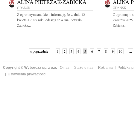
ALINA PIETRZAK-ŻABICKA
ALINA 
GDAŃSK
GDAŃSK
Z ogromnym smutkiem informuję, że w dniu 12
Z ogromnym sm
kwietnia 2025 roku odeszła dr Alina Pietrzak-
kwietnia 2025 
Żabicka...
Żabicka...
« poprzednie
1
2
3
4
5
6
7
8
9
10
...
Copyright © Wyborcza sp. z o.o.
O nas
Staże u nas
Reklama
Polityka 
Ustawienia prywatności