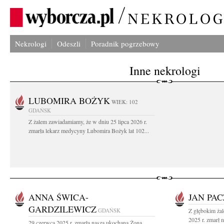
Nekrologi
Odeszli
Poradnik pogrzebowy
Inne nekrologi
LUBOMIRA BOŻYK
WIEK: 102
GDAŃSK
Z żalem zawiadamiamy, że w dniu 25 lipca 2026 r.
zmarła lekarz medycyny Lubomira Bożyk lat 102...
ANNA ŚWICA-
JAN PA
GARDZILEWICZ
GDAŃSK
Z głębokim ża
2025 r. zmarł 
29 czerwca 2025 r. zmarła nasza ukochana Żona,