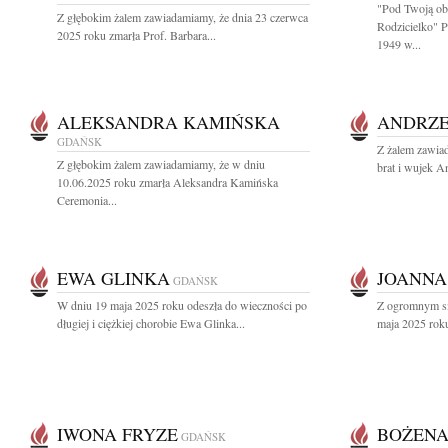
"Pod Twoją ob
Z głębokim żalem zawiadamiamy, że dnia 23 czerwca
Rodzicielko" 
2025 roku zmarła Prof. Barbara...
1949 w...
ALEKSANDRA KAMIŃSKA
ANDRZE
GDAŃSK
Z żalem zawia
Z głębokim żalem zawiadamiamy, że w dniu
brat i wujek A
10.06.2025 roku zmarła Aleksandra Kamińska
Ceremonia...
EWA GLINKA
JOANNA
GDAŃSK
W dniu 19 maja 2025 roku odeszła do wieczności po
Z ogromnym sm
długiej i ciężkiej chorobie Ewa Glinka...
maja 2025 roku
IWONA FRYZE
BOŻENA
GDAŃSK