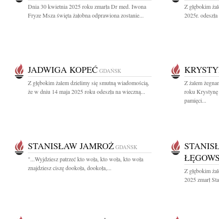
Dnia 30 kwietnia 2025 roku zmarła Dr med. Iwona
Z głębokim ża
Fryze Msza święta żałobna odprawiona zostanie...
2025r. odeszła
JADWIGA KOPEĆ
KRYSTY
GDAŃSK
Z głębokim żalem dzielimy się smutną wiadomością,
Z żalem żegna
że w dniu 14 maja 2025 roku odeszła na wieczną...
roku Krystynę
pamięci...
STANISŁAW JAMROŻ
STANIS
GDAŃSK
ŁĘGOWS
"...Wyjdziesz patrzeć kto woła, kto woła, kto woła
znajdziesz ciszę dookoła, dookoła,...
Z głębokim żal
2025 zmarł Sta