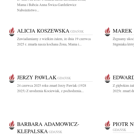
Mama i Babcia Anna Świca-Gardzilewicz
Nabożeństwo...
ALICJA KOSZEWSKA
MAREK 
GDAŃSK
Zawiadamiamy z wielkim żalem, że dnia 19 czerwca
Żegnamy ukoch
2025 r. zmarła nasza kochana Żona, Mama i...
Stępniaka któr
JERZY PAWLAK
EDWARD
GDAŃSK
24 czerwca 2025 roku zmarł Jerzy Pawlak (1928
Z głębokim ża
2025) Z urodzenia Kociewiak, z pochodzenia...
2025r. zmarł d
BARBARA ADAMOWICZ-
PIOTR 
KLEPALSKA
GDAŃSK
GDAŃSK