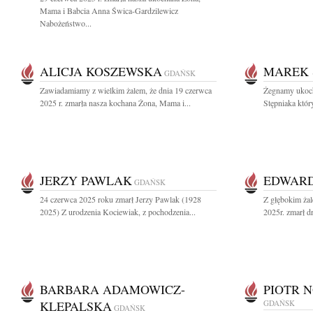
Mama i Babcia Anna Świca-Gardzilewicz
Nabożeństwo...
ALICJA KOSZEWSKA
MAREK 
GDAŃSK
Zawiadamiamy z wielkim żalem, że dnia 19 czerwca
Żegnamy ukoch
2025 r. zmarła nasza kochana Żona, Mama i...
Stępniaka któr
JERZY PAWLAK
EDWARD
GDAŃSK
24 czerwca 2025 roku zmarł Jerzy Pawlak (1928
Z głębokim ża
2025) Z urodzenia Kociewiak, z pochodzenia...
2025r. zmarł d
BARBARA ADAMOWICZ-
PIOTR 
KLEPALSKA
GDAŃSK
GDAŃSK