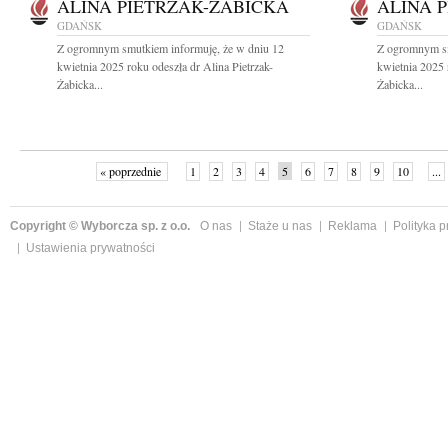
ALINA PIETRZAK-ŻABICKA
ALINA 
GDAŃSK
GDAŃSK
Z ogromnym smutkiem informuję, że w dniu 12
Z ogromnym sm
kwietnia 2025 roku odeszła dr Alina Pietrzak-
kwietnia 2025 
Żabicka...
Żabicka...
« poprzednie
1
2
3
4
5
6
7
8
9
10
...
Copyright © Wyborcza sp. z o.o.
O nas
Staże u nas
Reklama
Polityka 
Ustawienia prywatności