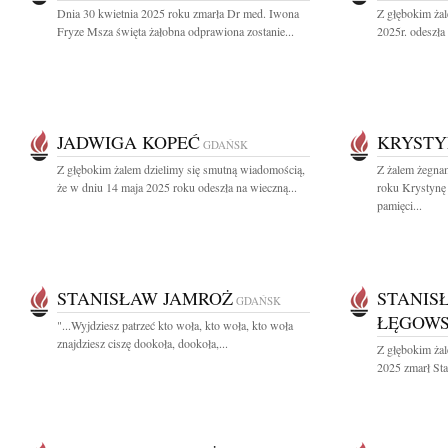
Dnia 30 kwietnia 2025 roku zmarła Dr med. Iwona
Z głębokim ża
Fryze Msza święta żałobna odprawiona zostanie...
2025r. odeszła
JADWIGA KOPEĆ
KRYSTY
GDAŃSK
Z głębokim żalem dzielimy się smutną wiadomością,
Z żalem żegna
że w dniu 14 maja 2025 roku odeszła na wieczną...
roku Krystynę
pamięci...
STANISŁAW JAMROŻ
STANIS
GDAŃSK
ŁĘGOWS
"...Wyjdziesz patrzeć kto woła, kto woła, kto woła
znajdziesz ciszę dookoła, dookoła,...
Z głębokim żal
2025 zmarł Sta