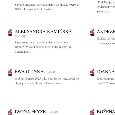
"Pod Twoją ob
Z głębokim żalem zawiadamiamy, że dnia 23 czerwca
Rodzicielko" 
2025 roku zmarła Prof. Barbara...
1949 w...
ALEKSANDRA KAMIŃSKA
ANDRZE
GDAŃSK
Z żalem zawia
Z głębokim żalem zawiadamiamy, że w dniu
brat i wujek A
10.06.2025 roku zmarła Aleksandra Kamińska
Ceremonia...
EWA GLINKA
JOANNA
GDAŃSK
W dniu 19 maja 2025 roku odeszła do wieczności po
Z ogromnym sm
długiej i ciężkiej chorobie Ewa Glinka...
maja 2025 roku
IWONA FRYZE
BOŻENA
GDAŃSK