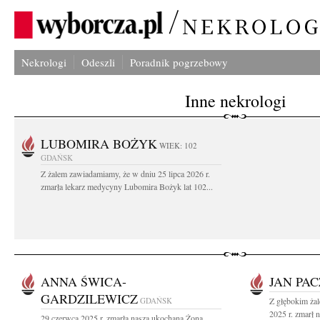
Nekrologi
Odeszli
Poradnik pogrzebowy
Inne nekrologi
LUBOMIRA BOŻYK
WIEK: 102
GDAŃSK
Z żalem zawiadamiamy, że w dniu 25 lipca 2026 r.
zmarła lekarz medycyny Lubomira Bożyk lat 102...
ANNA ŚWICA-
JAN PA
GARDZILEWICZ
GDAŃSK
Z głębokim ża
2025 r. zmarł 
29 czerwca 2025 r. zmarła nasza ukochana Żona,