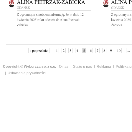
ALINA PIETRZAK-ŻABICKA
ALINA 
GDAŃSK
GDAŃSK
Z ogromnym smutkiem informuję, że w dniu 12
Z ogromnym sm
kwietnia 2025 roku odeszła dr Alina Pietrzak-
kwietnia 2025 
Żabicka...
Żabicka...
« poprzednie
1
2
3
4
5
6
7
8
9
10
...
Copyright © Wyborcza sp. z o.o.
O nas
Staże u nas
Reklama
Polityka 
Ustawienia prywatności