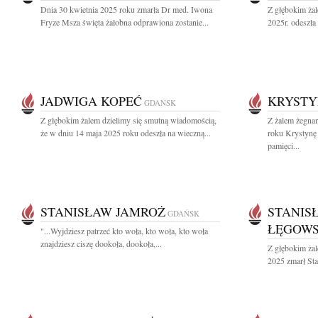
Dnia 30 kwietnia 2025 roku zmarła Dr med. Iwona
Z głębokim ża
Fryze Msza święta żałobna odprawiona zostanie...
2025r. odeszła
JADWIGA KOPEĆ
KRYSTY
GDAŃSK
Z głębokim żalem dzielimy się smutną wiadomością,
Z żalem żegna
że w dniu 14 maja 2025 roku odeszła na wieczną...
roku Krystynę
pamięci...
STANISŁAW JAMROŻ
STANIS
GDAŃSK
ŁĘGOWS
"...Wyjdziesz patrzeć kto woła, kto woła, kto woła
znajdziesz ciszę dookoła, dookoła,...
Z głębokim żal
2025 zmarł Sta