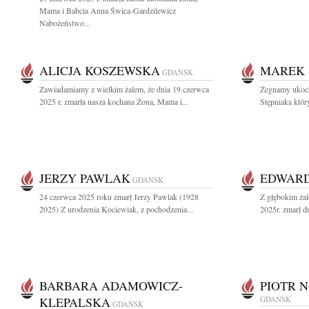
Mama i Babcia Anna Świca-Gardzilewicz
Nabożeństwo...
ALICJA KOSZEWSKA
MAREK 
GDAŃSK
Zawiadamiamy z wielkim żalem, że dnia 19 czerwca
Żegnamy ukoch
2025 r. zmarła nasza kochana Żona, Mama i...
Stępniaka któr
JERZY PAWLAK
EDWARD
GDAŃSK
24 czerwca 2025 roku zmarł Jerzy Pawlak (1928
Z głębokim ża
2025) Z urodzenia Kociewiak, z pochodzenia...
2025r. zmarł d
BARBARA ADAMOWICZ-
PIOTR 
KLEPALSKA
GDAŃSK
GDAŃSK