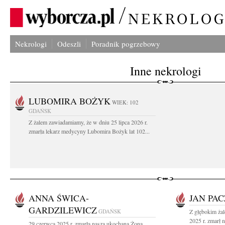
Nekrologi
Odeszli
Poradnik pogrzebowy
Inne nekrologi
LUBOMIRA BOŻYK
WIEK: 102
GDAŃSK
Z żalem zawiadamiamy, że w dniu 25 lipca 2026 r.
zmarła lekarz medycyny Lubomira Bożyk lat 102...
ANNA ŚWICA-
JAN PA
GARDZILEWICZ
GDAŃSK
Z głębokim ża
2025 r. zmarł 
29 czerwca 2025 r. zmarła nasza ukochana Żona,