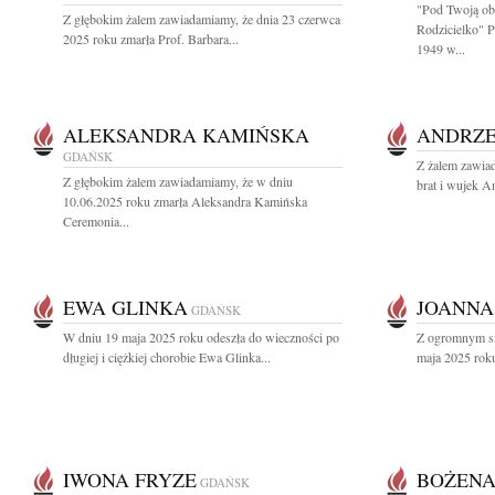
"Pod Twoją ob
Z głębokim żalem zawiadamiamy, że dnia 23 czerwca
Rodzicielko" 
2025 roku zmarła Prof. Barbara...
1949 w...
ALEKSANDRA KAMIŃSKA
ANDRZE
GDAŃSK
Z żalem zawia
Z głębokim żalem zawiadamiamy, że w dniu
brat i wujek A
10.06.2025 roku zmarła Aleksandra Kamińska
Ceremonia...
EWA GLINKA
JOANNA
GDAŃSK
W dniu 19 maja 2025 roku odeszła do wieczności po
Z ogromnym sm
długiej i ciężkiej chorobie Ewa Glinka...
maja 2025 roku
IWONA FRYZE
BOŻENA
GDAŃSK