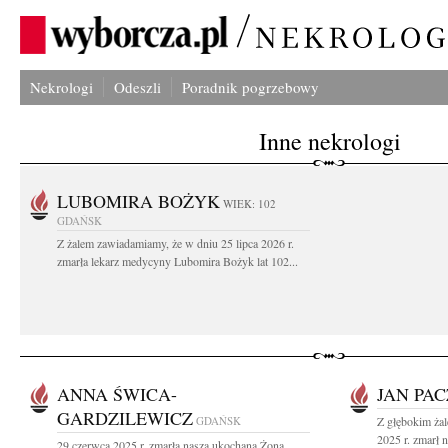
Nekrologi
Odeszli
Poradnik pogrzebowy
Inne nekrologi
LUBOMIRA BOŻYK
WIEK: 102
GDAŃSK
Z żalem zawiadamiamy, że w dniu 25 lipca 2026 r.
zmarła lekarz medycyny Lubomira Bożyk lat 102...
ANNA ŚWICA-
JAN PA
GARDZILEWICZ
GDAŃSK
Z głębokim ża
2025 r. zmarł 
29 czerwca 2025 r. zmarła nasza ukochana Żona,