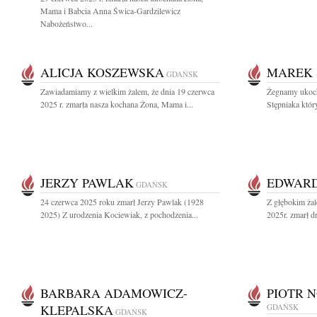
Mama i Babcia Anna Świca-Gardzilewicz
Nabożeństwo...
ALICJA KOSZEWSKA
MAREK 
GDAŃSK
Zawiadamiamy z wielkim żalem, że dnia 19 czerwca
Żegnamy ukoch
2025 r. zmarła nasza kochana Żona, Mama i...
Stępniaka któr
JERZY PAWLAK
EDWARD
GDAŃSK
24 czerwca 2025 roku zmarł Jerzy Pawlak (1928
Z głębokim ża
2025) Z urodzenia Kociewiak, z pochodzenia...
2025r. zmarł d
BARBARA ADAMOWICZ-
PIOTR 
KLEPALSKA
GDAŃSK
GDAŃSK