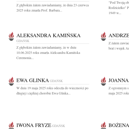
"Pod Twoją ob
Z głębokim żalem zawiadamiamy, że dnia 23 czerwca
Rodzicielko" 
2025 roku zmarła Prof. Barbara...
1949 w...
ALEKSANDRA KAMIŃSKA
ANDRZE
GDAŃSK
Z żalem zawia
Z głębokim żalem zawiadamiamy, że w dniu
brat i wujek A
10.06.2025 roku zmarła Aleksandra Kamińska
Ceremonia...
EWA GLINKA
JOANNA
GDAŃSK
W dniu 19 maja 2025 roku odeszła do wieczności po
Z ogromnym sm
długiej i ciężkiej chorobie Ewa Glinka...
maja 2025 roku
IWONA FRYZE
BOŻENA
GDAŃSK