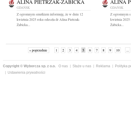
ALINA PIETRZAK-ŻABICKA
ALINA 
GDAŃSK
GDAŃSK
Z ogromnym smutkiem informuję, że w dniu 12
Z ogromnym sm
kwietnia 2025 roku odeszła dr Alina Pietrzak-
kwietnia 2025 
Żabicka...
Żabicka...
« poprzednie
1
2
3
4
5
6
7
8
9
10
...
Copyright © Wyborcza sp. z o.o.
O nas
Staże u nas
Reklama
Polityka 
Ustawienia prywatności