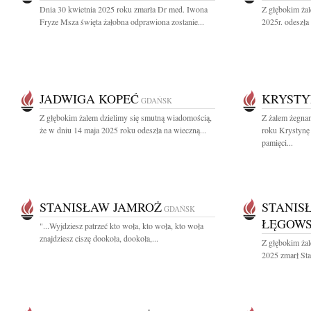
Dnia 30 kwietnia 2025 roku zmarła Dr med. Iwona
Z głębokim ża
Fryze Msza święta żałobna odprawiona zostanie...
2025r. odeszła
JADWIGA KOPEĆ
KRYSTY
GDAŃSK
Z głębokim żalem dzielimy się smutną wiadomością,
Z żalem żegna
że w dniu 14 maja 2025 roku odeszła na wieczną...
roku Krystynę
pamięci...
STANISŁAW JAMROŻ
STANIS
GDAŃSK
ŁĘGOWS
"...Wyjdziesz patrzeć kto woła, kto woła, kto woła
znajdziesz ciszę dookoła, dookoła,...
Z głębokim żal
2025 zmarł Sta