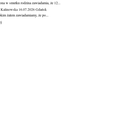
ona w smutku rodzina zawiadamia, że 12...
 Kalinowska
16.07.2026
Gdańsk
okim żalem zawiadamiamy, że po...
ej