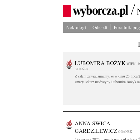
Nekrologi
Odeszli
Poradnik po
LUBOMIRA BOŻYK
WIEK: 1
GDAŃSK
Z żalem zawiadamiamy, że w dniu 25 lipca 2
zmarła lekarz medycyny Lubomira Bożyk lat
ANNA ŚWICA-
GARDZILEWICZ
GDAŃSK
29 czerwca 2025 r. zmarła nasza ukochana 