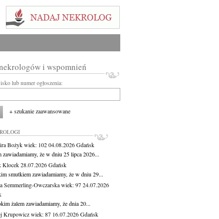
 nekrologów i wspomnień
wisko lub numer ogłoszenia:
+ szukanie zaawansowane
KROLOGI
ira Bożyk
wiek: 102
04.08.2026
Gdańsk
m zawiadamiamy, że w dniu 25 lipca 2026...
 Klocek
28.07.2026
Gdańsk
kim smutkiem zawiadamiamy, że w dniu 29...
a Semmerling-Owczarska
wiek: 97
24.07.2026
k
okim żalem zawiadamiamy, że dnia 20...
j Krupowicz
wiek: 87
16.07.2026
Gdańsk