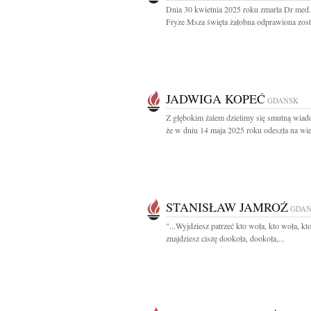
Dnia 30 kwietnia 2025 roku zmarła Dr med
Fryze Msza święta żałobna odprawiona zosta
JADWIGA KOPEĆ
GDAŃSK
Z głębokim żalem dzielimy się smutną wiad
że w dniu 14 maja 2025 roku odeszła na wie
STANISŁAW JAMROŻ
GDAŃ
"...Wyjdziesz patrzeć kto woła, kto woła, kt
znajdziesz ciszę dookoła, dookoła,...