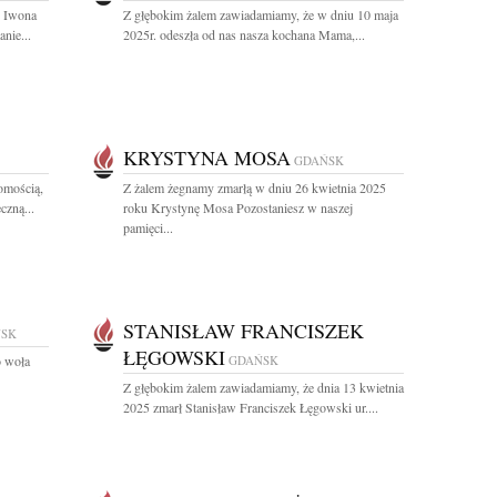
. Iwona
Z głębokim żalem zawiadamiamy, że w dniu 10 maja
nie...
2025r. odeszła od nas nasza kochana Mama,...
KRYSTYNA MOSA
GDAŃSK
omością,
Z żalem żegnamy zmarłą w dniu 26 kwietnia 2025
czną...
roku Krystynę Mosa Pozostaniesz w naszej
pamięci...
STANISŁAW FRANCISZEK
SK
ŁĘGOWSKI
o woła
GDAŃSK
Z głębokim żalem zawiadamiamy, że dnia 13 kwietnia
2025 zmarł Stanisław Franciszek Łęgowski ur....