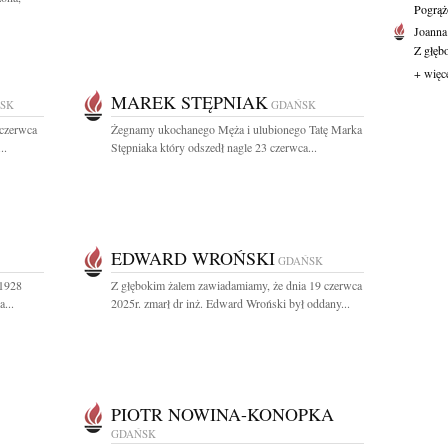
Pogrąż
Joanna
Z głęb
+ więc
MAREK STĘPNIAK
SK
GDAŃSK
 czerwca
Żegnamy ukochanego Męża i ulubionego Tatę Marka
..
Stępniaka który odszedł nagle 23 czerwca...
EDWARD WROŃSKI
GDAŃSK
(1928
Z głębokim żalem zawiadamiamy, że dnia 19 czerwca
...
2025r. zmarł dr inż. Edward Wroński był oddany...
PIOTR NOWINA-KONOPKA
GDAŃSK