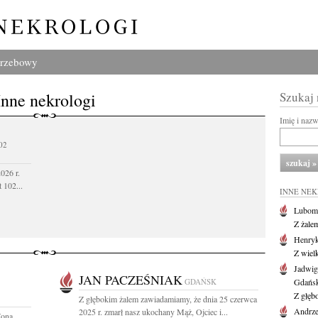
grzebowy
Inne nekrologi
Szukaj
Imię i naz
02
026 r.
 102...
INNE NE
Lubom
Z żale
Henryk
Z wiel
Jadwig
JAN PACZEŚNIAK
GDAŃSK
Gdańs
Z głęb
Z głębokim żalem zawiadamiamy, że dnia 25 czerwca
Andrze
2025 r. zmarł nasz ukochany Mąż, Ojciec i...
Żona,