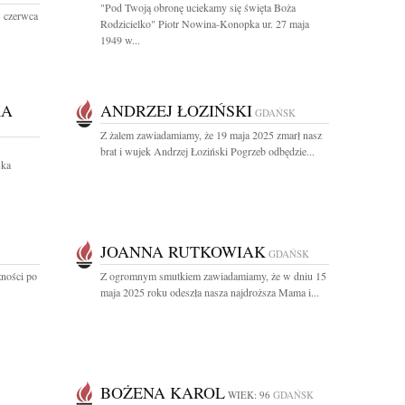
"Pod Twoją obronę uciekamy się święta Boża
3 czerwca
Rodzicielko" Piotr Nowina-Konopka ur. 27 maja
1949 w...
KA
ANDRZEJ ŁOZIŃSKI
GDAŃSK
Z żalem zawiadamiamy, że 19 maja 2025 zmarł nasz
brat i wujek Andrzej Łoziński Pogrzeb odbędzie...
ska
JOANNA RUTKOWIAK
GDAŃSK
zności po
Z ogromnym smutkiem zawiadamiamy, że w dniu 15
maja 2025 roku odeszła nasza najdroższa Mama i...
BOŻENA KAROL
WIEK: 96
GDAŃSK