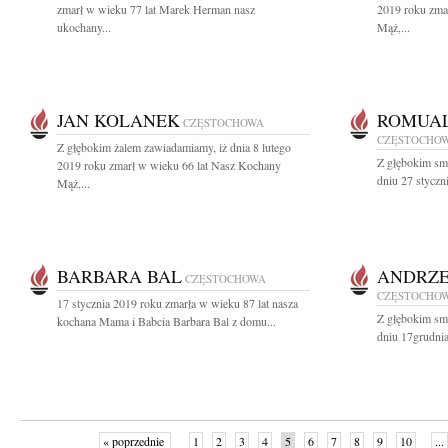
zmarł w wieku 77 lat Marek Herman nasz
2019 roku zma
ukochany...
Mąż,...
JAN KOLANEK
ROMUAL
CZĘSTOCHOWA
CZĘSTOCHO
Z głębokim żalem zawiadamiamy, iż dnia 8 lutego
Z głębokim sm
2019 roku zmarł w wieku 66 lat Nasz Kochany
dniu 27 styczn
Mąż,...
BARBARA BAL
ANDRZE
CZĘSTOCHOWA
CZĘSTOCHO
17 stycznia 2019 roku zmarła w wieku 87 lat nasza
Z głębokim sm
kochana Mama i Babcia Barbara Bal z domu...
dniu 17grudnia
« poprzednie
1
2
3
4
5
6
7
8
9
10
...