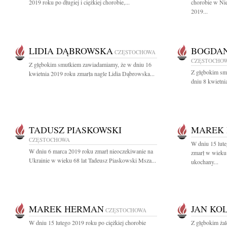
2019 roku po długiej i ciężkiej chorobie,...
chorobie w Nie
2019...
LIDIA DĄBROWSKA
BOGDAN
CZĘSTOCHOWA
CZĘSTOCHO
Z głębokim smutkiem zawiadamiamy, że w dniu 16
Z głębokim sm
kwietnia 2019 roku zmarła nagle Lidia Dąbrowska...
dniu 8 kwietni
TADUSZ PIASKOWSKI
MAREK
CZĘSTOCHOWA
W dniu 15 lute
W dniu 6 marca 2019 roku zmarł nieoczekiwanie na
zmarł w wieku
Ukrainie w wieku 68 lat Tadeusz Piaskowski Msza...
ukochany...
MAREK HERMAN
JAN KO
CZĘSTOCHOWA
W dniu 15 lutego 2019 roku po ciężkiej chorobie
Z głębokim żal