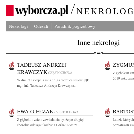
Nekrologi
Odeszli
Poradnik pogrzebowy
Inne nekrologi
TADEUSZ ANDRZEJ
ZYGMU
KRAWCZYK
CZĘSTOCHOWA
Z głębokim sm
2019 roku zmar
W dniu 21 sierpnia mija druga rocznica śmierci płk.
mgr. inż. Tadeusza Andrzeja Krawczyka...
EWA GIEŁZAK
BARTOS
CZĘSTOCHOWA
Z głębokim żalem zawiadamiamy, że po długiej
Ludzie których
chorobie odeszła ukochana Córka i Siostra...
pozostawili śl