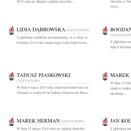
2019 roku po długiej i ciężkiej chorobie,...
chorobie w Nie
2019...
LIDIA DĄBROWSKA
BOGDAN
CZĘSTOCHOWA
CZĘSTOCHO
Z głębokim smutkiem zawiadamiamy, że w dniu 16
Z głębokim sm
kwietnia 2019 roku zmarła nagle Lidia Dąbrowska...
dniu 8 kwietni
TADUSZ PIASKOWSKI
MAREK
CZĘSTOCHOWA
W dniu 15 lute
W dniu 6 marca 2019 roku zmarł nieoczekiwanie na
zmarł w wieku
Ukrainie w wieku 68 lat Tadeusz Piaskowski Msza...
ukochany...
MAREK HERMAN
JAN KO
CZĘSTOCHOWA
W dniu 15 lutego 2019 roku po ciężkiej chorobie
Z głębokim żal