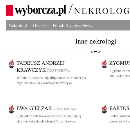
Nekrologi
Odeszli
Poradnik pogrzebowy
Inne nekrologi
TADEUSZ ANDRZEJ
ZYGMU
KRAWCZYK
CZĘSTOCHOWA
Z głębokim sm
2019 roku zmar
W dniu 21 sierpnia mija druga rocznica śmierci płk.
mgr. inż. Tadeusza Andrzeja Krawczyka...
EWA GIEŁZAK
BARTOS
CZĘSTOCHOWA
Z głębokim żalem zawiadamiamy, że po długiej
Ludzie których
chorobie odeszła ukochana Córka i Siostra...
pozostawili śl