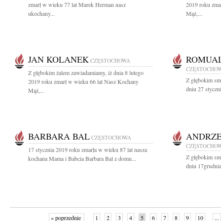
zmarł w wieku 77 lat Marek Herman nasz
2019 roku zma
ukochany...
Mąż,...
JAN KOLANEK
ROMUAL
CZĘSTOCHOWA
CZĘSTOCHO
Z głębokim żalem zawiadamiamy, iż dnia 8 lutego
Z głębokim sm
2019 roku zmarł w wieku 66 lat Nasz Kochany
dniu 27 styczn
Mąż,...
BARBARA BAL
ANDRZE
CZĘSTOCHOWA
CZĘSTOCHO
17 stycznia 2019 roku zmarła w wieku 87 lat nasza
Z głębokim sm
kochana Mama i Babcia Barbara Bal z domu...
dniu 17grudnia
« poprzednie
1
2
3
4
5
6
7
8
9
10
...