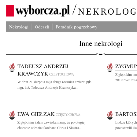
Nekrologi
Odeszli
Poradnik pogrzebowy
Inne nekrologi
TADEUSZ ANDRZEJ
ZYGMU
KRAWCZYK
CZĘSTOCHOWA
Z głębokim sm
2019 roku zmar
W dniu 21 sierpnia mija druga rocznica śmierci płk.
mgr. inż. Tadeusza Andrzeja Krawczyka...
EWA GIEŁZAK
BARTOS
CZĘSTOCHOWA
Z głębokim żalem zawiadamiamy, że po długiej
Ludzie których
chorobie odeszła ukochana Córka i Siostra...
pozostawili śl