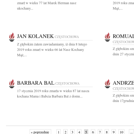
zmarł w wieku 77 lat Marek Herman nasz
2019 roku zma
ukochany...
Mąż,...
JAN KOLANEK
ROMUAL
CZĘSTOCHOWA
CZĘSTOCHO
Z głębokim żalem zawiadamiamy, iż dnia 8 lutego
Z głębokim sm
2019 roku zmarł w wieku 66 lat Nasz Kochany
dniu 27 styczn
Mąż,...
BARBARA BAL
ANDRZE
CZĘSTOCHOWA
CZĘSTOCHO
17 stycznia 2019 roku zmarła w wieku 87 lat nasza
Z głębokim sm
kochana Mama i Babcia Barbara Bal z domu...
dniu 17grudnia
« poprzednie
1
2
3
4
5
6
7
8
9
10
...