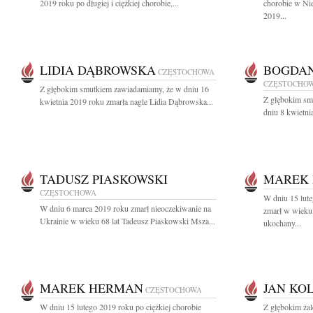
2019 roku po długiej i ciężkiej chorobie,...
chorobie w Nie
2019...
LIDIA DĄBROWSKA
BOGDAN
CZĘSTOCHOWA
CZĘSTOCHO
Z głębokim smutkiem zawiadamiamy, że w dniu 16
Z głębokim sm
kwietnia 2019 roku zmarła nagle Lidia Dąbrowska...
dniu 8 kwietni
TADUSZ PIASKOWSKI
MAREK
CZĘSTOCHOWA
W dniu 15 lute
W dniu 6 marca 2019 roku zmarł nieoczekiwanie na
zmarł w wieku
Ukrainie w wieku 68 lat Tadeusz Piaskowski Msza...
ukochany...
MAREK HERMAN
JAN KO
CZĘSTOCHOWA
W dniu 15 lutego 2019 roku po ciężkiej chorobie
Z głębokim żal