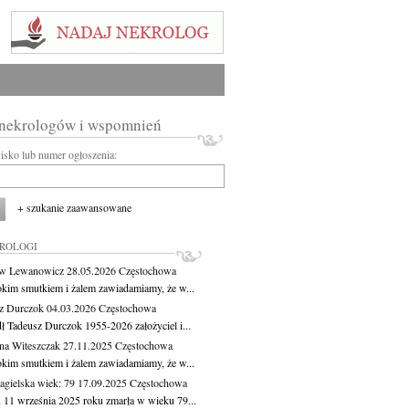
 nekrologów i wspomnień
wisko lub numer ogłoszenia:
+ szukanie zaawansowane
KROLOGI
aw Lewanowicz
28.05.2026
Częstochowa
okim smutkiem i żalem zawiadamiamy, że w...
z Durczok
04.03.2026
Częstochowa
ł Tadeusz Durczok 1955-2026 założyciel i...
na Witeszczak
27.11.2025
Częstochowa
okim smutkiem i żalem zawiadamiamy, że w...
agielska
wiek: 79
17.09.2025
Częstochowa
 11 września 2025 roku zmarła w wieku 79...