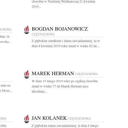
chorobie w Niedzielę Wielkanocną 21 kwietnia
2019...
BOGDAN BOJANOWICZ
OCHOWA
CZĘSTOCHOWA
dniu 16
Z głębokim smutkiem i żalem zawiadamiamy, że w
owska...
dniu 8 kwietnia 2019 roku zmarł w wieku 82 lat...
MAREK HERMAN
CZĘSTOCHOWA
W dniu 15 lutego 2019 roku po ciężkiej chorobie
wanie na
zmarł w wieku 77 lat Marek Herman nasz
i Msza...
ukochany...
JAN KOLANEK
HOWA
CZĘSTOCHOWA
robie
Z głębokim żalem zawiadamiamy, iż dnia 8 lutego