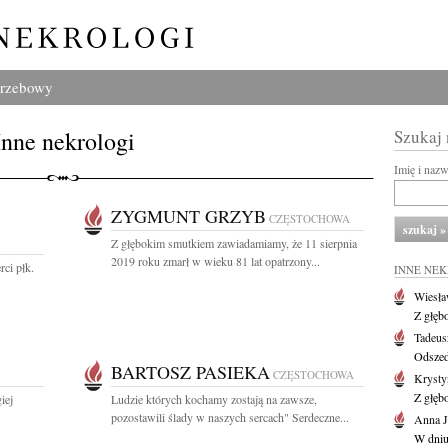
grzebowy
Inne nekrologi
Szukaj
Imię i naz
ZYGMUNT GRZYB
CZĘSTOCHOWA
Z głębokim smutkiem zawiadamiamy, że 11 sierpnia
2019 roku zmarł w wieku 81 lat opatrzony...
rci płk.
INNE NE
Wiesł
Z głęb
Tadeus
Odszed
BARTOSZ PASIEKA
CZĘSTOCHOWA
Krysty
Z głęb
iej
Ludzie których kochamy zostają na zawsze,
.
pozostawili ślady w naszych sercach" Serdeczne...
Anna J
W dniu