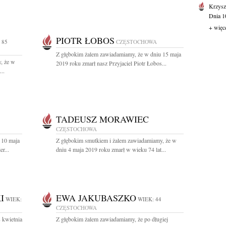
Krzysz
Dnia 10
+ więc
PIOTR ŁOBOS
 85
CZĘSTOCHOWA
Z głębokim żalem zawiadamiamy, że w dniu 15 maja
, że w
2019 roku zmarł nasz Przyjaciel Piotr Łobos...
..
TADEUSZ MORAWIEC
CZĘSTOCHOWA
 10 maja
Z głębokim smutkiem i żalem zawiadamiamy, że w
r...
dniu 4 maja 2019 roku zmarł w wieku 74 lat...
I
EWA JAKUBASZKO
WIEK:
WIEK: 44
CZĘSTOCHOWA
 kwietnia
Z głębokim żalem zawiadamiamy, że po długiej