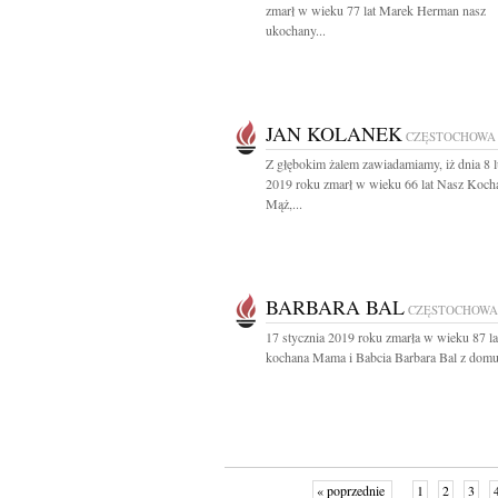
zmarł w wieku 77 lat Marek Herman nasz
ukochany...
JAN KOLANEK
CZĘSTOCHOWA
Z głębokim żalem zawiadamiamy, iż dnia 8 
2019 roku zmarł w wieku 66 lat Nasz Koch
Mąż,...
BARBARA BAL
CZĘSTOCHOWA
17 stycznia 2019 roku zmarła w wieku 87 la
kochana Mama i Babcia Barbara Bal z domu.
« poprzednie
1
2
3