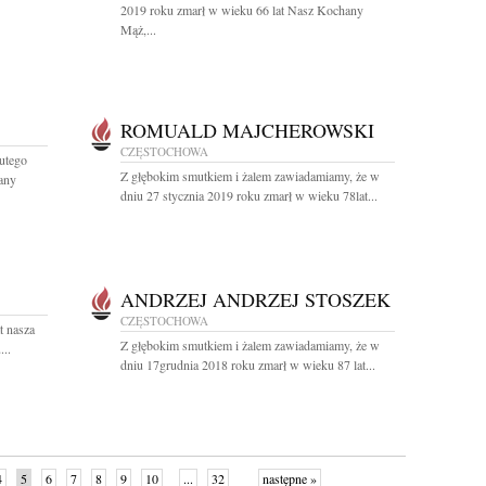
2019 roku zmarł w wieku 66 lat Nasz Kochany
Mąż,...
ROMUALD MAJCHEROWSKI
CZĘSTOCHOWA
lutego
Z głębokim smutkiem i żalem zawiadamiamy, że w
any
dniu 27 stycznia 2019 roku zmarł w wieku 78lat...
ANDRZEJ ANDRZEJ STOSZEK
CZĘSTOCHOWA
t nasza
Z głębokim smutkiem i żalem zawiadamiamy, że w
..
dniu 17grudnia 2018 roku zmarł w wieku 87 lat...
4
5
6
7
8
9
10
...
32
następne »