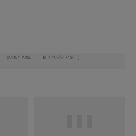
SANDAŁY DAMSKIE
BUTY NA SZEROKĄ STOPĘ