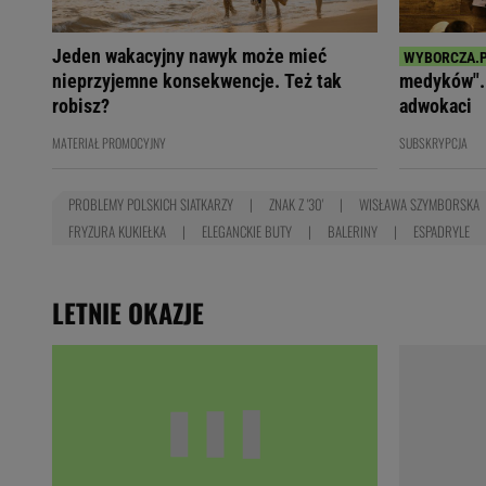
Jeden wakacyjny nawyk może mieć
nieprzyjemne konsekwencje. Też tak
medyków". 
robisz?
adwokaci
MATERIAŁ PROMOCYJNY
SUBSKRYPCJA
PROBLEMY POLSKICH SIATKARZY
ZNAK Z '30'
WISŁAWA SZYMBORSKA
FRYZURA KUKIEŁKA
ELEGANCKIE BUTY
BALERINY
ESPADRYLE
LETNIE OKAZJE