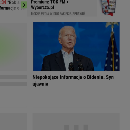
Premium: TOK FM +
"Rak się rozprzestrzenił". Nowe
Motor nadal ni
LED
Wyborcza.pl
formacje o stanie zdrowia Joe Bidena
Szczecinie
MOCNE MEDIA W DUO PAKIECIE. SPRAWDŹ
Niepokojące informacje o Bidenie. Syn
ujawnia
du
Rodzina
łodnych
Wakacje
Sennik