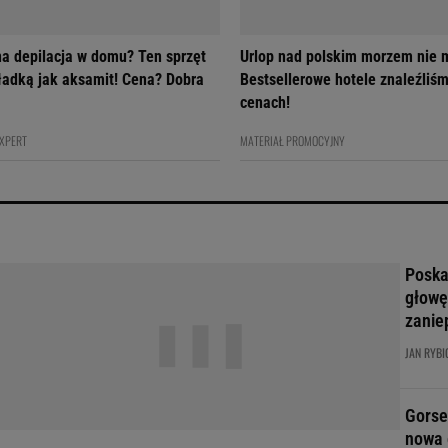
na depilacja w domu? Ten sprzęt
Urlop nad polskim morzem nie m
gładką jak aksamit! Cena? Dobra
Bestsellerowe hotele znaleźliś
cenach!
EXPERT
MATERIAŁ PROMOCYJNY
Poskar
głowę
zanie
JAN RYBI
Gorse
nowa 