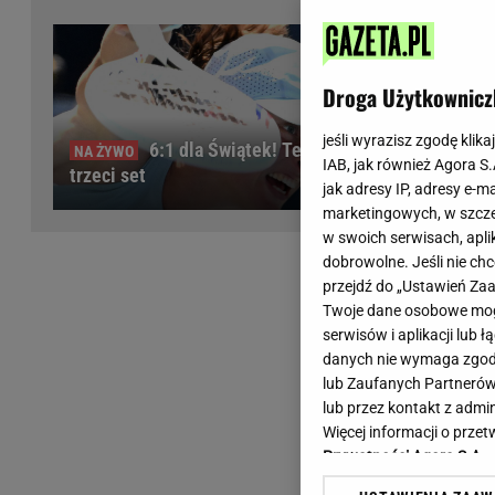
Wiadomości z Polski
Tenis
Plotki na topie
Sporty Walki
Niedziela handlowa
Siatkówka
Droga Użytkownicz
Informacje na bieżąco
PlusLiga
Metro Warszawa
Lekkoatletyka
jeśli wyrazisz zgodę klika
6:1 dla Świątek! Teraz
IAB, jak również Agora S
Duży Format
Kolarstwo
trzeci set
jak adresy IP, adresy e-m
Pogoda Warszawa
Bieganie
marketingowych, w szcze
Pogoda Kraków
Trening - ćwiczenia
w swoich serwisach, aplik
Pogoda Gdańsk
Ćwiczenia
dobrowolne. Jeśli nie ch
Pogoda Poznań
Dieta - Odżywianie
przejdź do „Ustawień Z
Twoje dane osobowe mogą
Pogoda Wrocław
Jak schudnąć?
serwisów i aplikacji lub
Gazeta na X
Sport - Fitness
danych nie wymaga zgody 
Fitness
lub Zaufanych Partnerów
F1 - Formuła 1
lub przez kontakt z admi
Więcej informacji o prz
Prywatności Agora S.A.