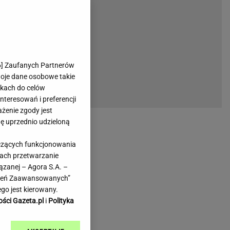
rmienia
Gliwice
Kielce
hodowe
Kraków
Lublin
Łódź
6
] Zaufanych Partnerów
woje dane osobowe takie
Olsztyn
likach do celów
Opole
teresowań i preferencji
e
Płock
ażenie zgody jest
we
Poznań
dę uprzednio udzieloną
Radom
yczących funkcjonowania
Rzeszów
kach przetwarzanie
inowe
Sosnowiec
ązanej – Agora S.A. –
inowe
Szczecin
awień Zaawansowanych”
Melo Radio
Toruń
go jest kierowany.
Trójmiasto
ości Gazeta.pl
i
Polityka
Warszawa
Wrocław