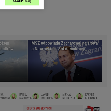
AKCEPTUJĘ
l sp. z o.o., jej
Zielona Góra
ić swoje preferencje
arzania danych poprzez
MAGAZYNY
ych”. Zmiana ustawień
syny
Kuchnia
a
Wysokie Obcasy
ach:
y
 celów identyfikacji.
nożem.
MSZ odpowiada Zacharowej na słowa
omiar reklam i treści,
rynarka
olatków
o Nawrockim. "Sól demokracji"
enka za 29zł
zula
 wide
y
to
YNA
DANIEL
JAKUB
MICHAŁ
KACPER
kim obcasie
ZKOWSKA
MAIKOWSKI
BALCERSKI
KIEDROWSKI
KOLIBABSKI
OFERTA SUBSKRYPCJI