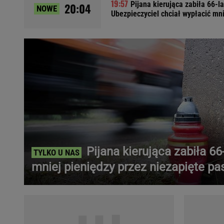
Pijana kierująca zabiła 66-l
20:04
NOWE
Ładowanie samochodu elektrycznego
Ubezpieczyciel chciał wypłacić mni
Filtr cząstek stałych
Brzydki zapach w samochodzie
Numer Vin
Ogłoszenia motoryzacyjne
Waluty
Komunikaty
Opel Meriva
Toyota Auris
Toyota Avensis
Jeep Grand Cherokee
Pijana kierująca zabiła 66
POPULARNE TEMATY
mniej pieniędzy przez niezapięte pa
Liga Mistrzów
Legia Warszawa
Liga Europy
Paszport Covidowy
Piłka Nożna
Wczasy w górach