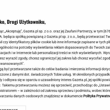
Meghan Markle
Krzesełka do ka
Magda Gessler
Łóżka dla dzieci
Barbara Kurdej-Szatan
Foteliki samoc
ko, Drogi Użytkowniku,
Księżna Kate
Przepisy
Porady
Jak zrobić?
jąc „Akceptuję”, Gazeta.pl sp. z o.o. oraz jej Zaufani Partnerzy, w tym [
67
.A. będąca spółką powiązaną z Gazeta.pl sp. z o.o., będą przetwarzać T
Na czasie
Grzyby
ail czy identyfikatory plików cookie lub inne informacje zapisane w tych p
Memy
Koronawirus
gólności na potrzeby wyświetlania reklam dopasowanych do Twoich zain
Radio Zet
Porady - Zdrowi
acjach i w Internecie lub personalizacji treści w nich wyświetlanych. Wyr
Radio Pogoda
Sukienki jeanso
cesz wyrazić zgody, chcesz ograniczyć jej zakres lub chcesz wycofać zgo
Radio internetowe
Torebki worki
aawansowanych”.
 być przetwarzane także do celów badania i mierzenia informacji dot
Rock Radio
Życzenia
 łączone z danymi dot. świadczonych Tobie usług. W określonych przypad
Złote Przeboje
Życzenia urodz
i odbywa się w oparciu o uzasadniony interes Gazeta.pl, jej spółki powi
Chillizet - radio internetowe
Życzenia imien
. Takiemu przetwarzaniu możesz się sprzeciwić, przechodząc do „Ust
Podcasty
Newsy, plotki - 
nistratorem – w zależności od zakresu sprzeciwu i podmiotu, wobec które
E-booki - Audiobooki
Lifestyle
etwarzaniu danych osobowych znajdziesz w dokumencie
Polityka Prywatn
Planeta.pl
Co obejrzeć