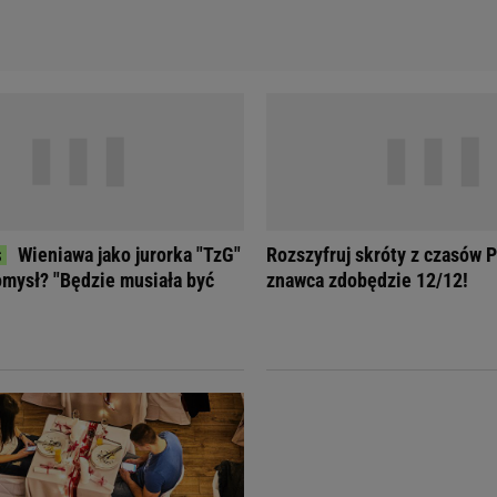
Wieniawa jako jurorka "TzG"
Rozszyfruj skróty z czasów 
omysł? "Będzie musiała być
znawca zdobędzie 12/12!