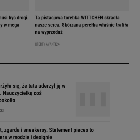
usi być drogi.
Ta pistacjowa torebka WITTCHEN skradła
my w mega
nasze serca. Skórzana perełka właśnie trafiła
na wyprzedaż
OFERTY AVANTI24
żyła się, że tata uderzył ją w
. Nauczycielkę coś
pokoiło
CKI
t, zgarda i sneakersy. Statement pieces to
era w modzie i designie