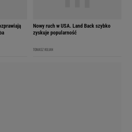
Przetargi
Licytacje komornicze
Komputery Forum
Alkomat online
ozprawiają
Nowy ruch w USA. Land Back szybko
Kalkulator opłacalności LPG
ba
zyskuje popularność
Przelicznik cm na cale i stopy
Kalkulator momentu obrotowego
TOMASZ KILIAN
Kalkulator mocy
Kalkulator zużycia paliwa
Kalkulator rozmiaru opon
Przelicznik mile na kilometry