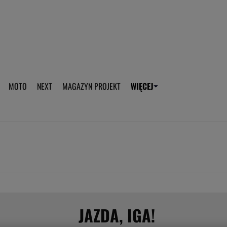
aplikację Gazeta - Android
Pobierz aplikację Gazeta -
MOTO
NEXT
MAGAZYN PROJEKT
WIĘCEJ
T
PLOTEK
SPORT.PL
HOROSKOPY
WEEKEND
TOK FM
WYBORC
ROZRYWKA
ŻYCIE I STYL
Gwiazdy Mundialu
Fryzury
Plotek
Makijaż
Gry online
Magia - Ciekawo
Historie
Wiadomości - 
JAZDA, IGA!
WAGs
Sposób na za d
Anna Lewandowska
Gorączka u dzi