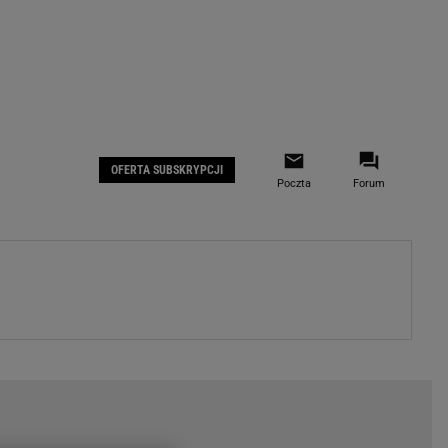
 IOS
Gazeta.pl na Facebooku
OFERTA SUBSKRYPCJI
Poczta
Forum
ZA
WYDARZENIA GOSPODARCZE
LOKALNE
Białystok
Bielsko-Biała
stki
Bydgoszcz
moda
Częstochowa
uże buty
Gorzów Wielkopolski
ecka
Katowice