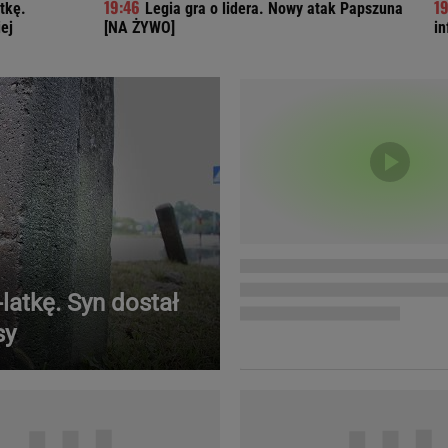
atkę.
Legia gra o lidera. Nowy atak Papszuna
Telewizor LG O
ej
[NA ŻYWO]
in
-latkę. Syn dostał
sy
Doda
Kalkulator Poro
Magda Gessler
Kalendarz dni p
Agnieszka Woźniak-Starak
Kalendarz ciąży