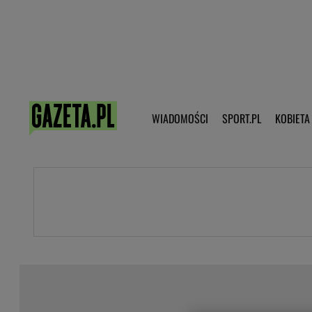
Poczta - Logowanie
Pobierz 
WIADOMOŚCI
SPORT.PL
KOBIETA
DZIECKO
KOBIETA
KULTURA
NEX
WIADOMOŚCI
SPORT
G.PL
Skoki narciarskie
Haps.pl
Ekstraklasa
Wiadomości ze świata
Bundesliga
Sport wiadomości
Liga Mistrzów
Horoskop
Liga Europy
Papież Franiszek
Koszykówka