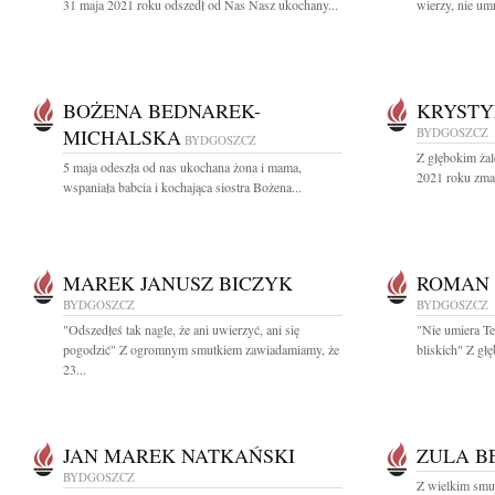
31 maja 2021 roku odszedł od Nas Nasz ukochany...
wierzy, nie um
BOŻENA BEDNAREK-
KRYSTY
MICHALSKA
BYDGOSZCZ
BYDGOSZCZ
Z głębokim żal
5 maja odeszła od nas ukochana żona i mama,
2021 roku zmar
wspaniała babcia i kochająca siostra Bożena...
MAREK JANUSZ BICZYK
ROMAN 
BYDGOSZCZ
BYDGOSZCZ
"Odszedłeś tak nagle, że ani uwierzyć, ani się
"Nie umiera Te
pogodzić" Z ogromnym smutkiem zawiadamiamy, że
bliskich" Z gł
23...
JAN MAREK NATKAŃSKI
ZULA B
BYDGOSZCZ
Z wielkim smu