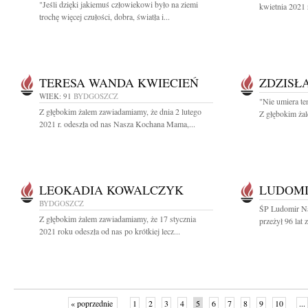
"Jeśli dzięki jakiemuś człowiekowi było na ziemi
kwietnia 2021 
trochę więcej czułości, dobra, światła i...
TERESA WANDA KWIECIEŃ
ZDZISŁ
WIEK: 91
BYDGOSZCZ
"Nie umiera te
Z głębokim żalem zawiadamiamy, że dnia 2 lutego
Z głębokim żal
2021 r. odeszła od nas Nasza Kochana Mama,...
LEOKADIA KOWALCZYK
LUDOM
BYDGOSZCZ
ŚP Ludomir N
Z głębokim żalem zawiadamiamy, że 17 stycznia
przeżył 96 lat
2021 roku odeszła od nas po krótkiej lecz...
« poprzednie
1
2
3
4
5
6
7
8
9
10
...