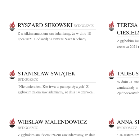
RYSZARD SĘKOWSKI
TERESA
BYDGOSZCZ
CIESIE
Z wielkim smutkiem zawiadamiamy, że w dniu 18
lipca 2021 r. odszedł na zawsze Nasz Kochany...
Z głębokim ża
czerwca 2021 r
STANISŁAW ŚWIĄTEK
TADEUS
BYDGOSZCZ
W dniu 21 lut
"Nie umiera ten, Kto trwa w pamięci żywych" Z
zamieszkały w
głębokim żalem zawiadamiamy, że dnia 14 czerwca...
Zjednoczonych.
WIESŁAW MALENDOWICZ
ANNA S
BYDGOSZCZ
BYDGOSZCZ
Z głębokim smutkiem i żalem zawiadamiamy, że dnia
" Ja Jestem Z