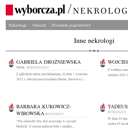
Nekrologi
Odeszli
Poradnik pogrzebowy
Inne nekrologi
GABRIELA DROŻNIEWSKA
WOJCIE
WIEK: 70
BYDGOSZCZ
Z wielkim smut
Z głębokim żalem zawiadamiamy, że dnia 1 września
sierpnia 2021 
2021 r. odeszła nasza kochana Mama, Teściowa i...
BARBARA KUKOWICZ-
TADEUS
WIROWSKA
BYDGOSZCZ
BYDGOSZCZ
W dniu 24 lip
"Nie odchodzi Ten, Kto pozostaje w sercach
wieku 93 lat u
bliskich" Z sercem pełnym bólu i smutku...