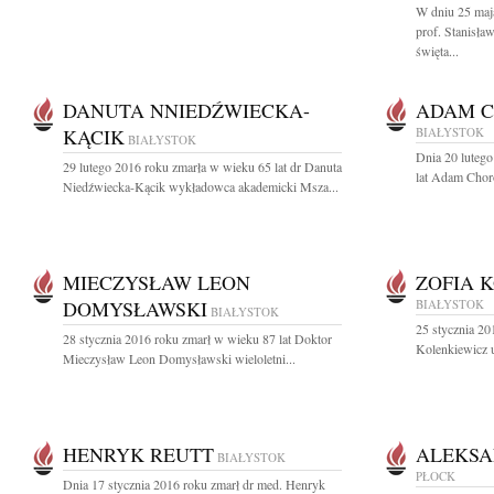
W dniu 25 maj
prof. Stanisła
święta...
DANUTA NNIEDŹWIECKA-
ADAM 
KĄCIK
BIAŁYSTOK
BIAŁYSTOK
Dnia 20 lutego
29 lutego 2016 roku zmarła w wieku 65 lat dr Danuta
lat Adam Choro
Niedźwiecka-Kącik wykładowca akademicki Msza...
MIECZYSŁAW LEON
ZOFIA 
DOMYSŁAWSKI
BIAŁYSTOK
BIAŁYSTOK
25 stycznia 20
28 stycznia 2016 roku zmarł w wieku 87 lat Doktor
Kolenkiewicz 
Mieczysław Leon Domysławski wieloletni...
HENRYK REUTT
ALEKSA
BIAŁYSTOK
PŁOCK
Dnia 17 stycznia 2016 roku zmarł dr med. Henryk