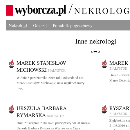
Nekrologi
Odeszli
Poradnik pogrzebowy
Inne nekrologi
MAREK STANISŁAW
MAREK 
MICHOWSKI
BIAŁYSTOK
BIAŁYSTOK
Dnia 19 wrześn
W dniu 5 października 2016 roku odszedł od nas
Marek Dziemian
Marek Stanisław Michowski nasz najukochańszy
mąż,...
URSZULA BARBARA
RYSZAR
RYMARSKA
BIAŁYSTOK
BIAŁYSTOK
Z głębokim sm
Dnia 29 sierpnia 2016 roku przeżywszy 50 lat zmarła
21.08.2016 r. 
Urszula Barbara Rymarska Wystawienie Ciała...