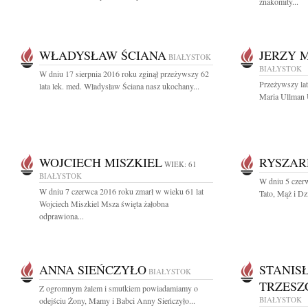
znakomity...
WŁADYSŁAW ŚCIANA
JERZY 
BIAŁYSTOK
BIAŁYSTOK
W dniu 17 sierpnia 2016 roku zginął przeżywszy 62
Przeżywszy lat
lata lek. med. Władysław Ściana nasz ukochany...
Maria Ullman 
WOJCIECH MISZKIEL
RYSZAR
WIEK: 61
BIAŁYSTOK
W dniu 5 czer
W dniu 7 czerwca 2016 roku zmarł w wieku 61 lat
Tato, Mąż i Dz
Wojciech Miszkiel Msza święta żałobna
odprawiona...
ANNA SIEŃCZYŁO
STANIS
BIAŁYSTOK
TRZESZ
Z ogromnym żalem i smutkiem powiadamiamy o
BIAŁYSTOK
odejściu Żony, Mamy i Babci Anny Sieńczyło...