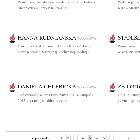
W niedzielę 24 listopada o godzinie 12.00 w kościele
W dzień pierws
Sióstr Wizytek przy Krakowskim...
Karola Mariana
HANNA RUDNIAŃSKA
STANIS
WARSZAWA
Dziś mija 10 lat od śmierci Hanny Rudniańskiej z
W niedzielę 17
domu Rotwand Naszej najukochańszej, mądrej i...
w kościele Jezu
DANIELA CHLEBICKA
ZBIOR
WARSZAWA
To nieprawda, że czas leczy rany Dnia 14 listopada
Dnia 15 listop
2013 roku minęła siódma rocznica...
jedyna, najuko
« poprzednie
1
2
3
4
5
6
7
8
9
10
...