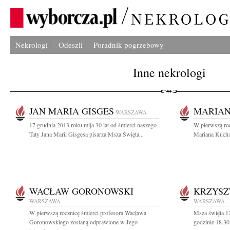
Nekrologi
Odeszli
Poradnik pogrzebowy
Inne nekrologi
JAN MARIA GISGES
MARIAN
WARSZAWA
17 grudnia 2013 roku mija 30 lat od śmierci naszego
W pierwszą roc
Taty Jana Marii Gisgesa pisarza Msza Święta...
Mariana Kuchar
WACŁAW GORONOWSKI
KRZYSZ
WARSZAWA
WARSZAWA
W pierwszą rocznicę śmierci profesora Wacława
Msza święta 12
Goronowskiego zostaną odprawione w Jego
godzinie 18.30