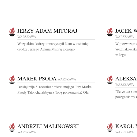
JERZY ADAM MITORAJ
JACEK 
WARSZAWA
WARSZAWA
Wszystkim, którzy towarzyszyli Nam w ostatniej
W pierwszą roc
drodze Jerzego Adama Mitoraj z całego...
Woźniakowskie
w Jego...
MAREK PSODA
ALEKSA
WARSZAWA
WARSZAWA
Dzisiaj mija 5. rocznica śmierci mojego Taty Marka
"Serce ma swoj
Psody Tato, chciałabym z Tobą porozmawiać Ola
pożegnaliśmy n
ANDRZEJ MALINOWSKI
KAROL 
WARSZAWA
WARSZAWA