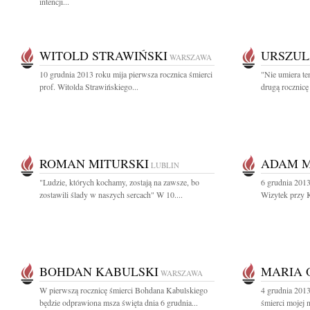
intencji...
WITOLD STRAWIŃSKI
URSZUL
WARSZAWA
10 grudnia 2013 roku mija pierwsza rocznica śmierci
"Nie umiera t
prof. Witolda Strawińskiego...
drugą rocznicę 
ROMAN MITURSKI
ADAM M
LUBLIN
"Ludzie, których kochamy, zostają na zawsze, bo
6 grudnia 2013
zostawili ślady w naszych sercach" W 10....
Wizytek przy 
BOHDAN KABULSKI
MARIA 
WARSZAWA
W pierwszą rocznicę śmierci Bohdana Kabulskiego
4 grudnia 2013
będzie odprawiona msza święta dnia 6 grudnia...
śmierci mojej 