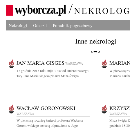
Nekrologi
Odeszli
Poradnik pogrzebowy
Inne nekrologi
JAN MARIA GISGES
MARIAN
WARSZAWA
17 grudnia 2013 roku mija 30 lat od śmierci naszego
W pierwszą roc
Taty Jana Marii Gisgesa pisarza Msza Święta...
Mariana Kuchar
WACŁAW GORONOWSKI
KRZYSZ
WARSZAWA
WARSZAWA
W pierwszą rocznicę śmierci profesora Wacława
Msza święta 12
Goronowskiego zostaną odprawione w Jego
godzinie 18.30