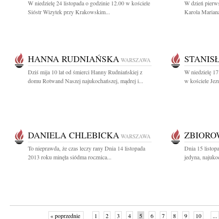
W niedzielę 24 listopada o godzinie 12.00 w kościele
W dzień pierws
Sióstr Wizytek przy Krakowskim...
Karola Mariana
HANNA RUDNIAŃSKA
STANIS
WARSZAWA
Dziś mija 10 lat od śmierci Hanny Rudniańskiej z
W niedzielę 17
domu Rotwand Naszej najukochańszej, mądrej i...
w kościele Jezu
DANIELA CHLEBICKA
ZBIOR
WARSZAWA
To nieprawda, że czas leczy rany Dnia 14 listopada
Dnia 15 listop
2013 roku minęła siódma rocznica...
jedyna, najuko
« poprzednie
1
2
3
4
5
6
7
8
9
10
...