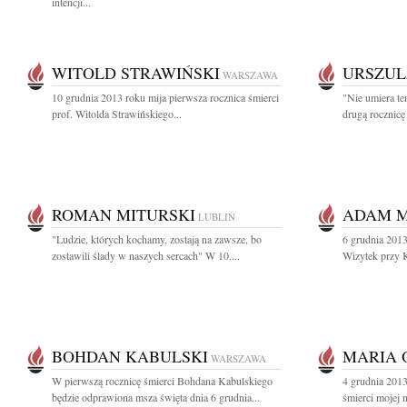
intencji...
WITOLD STRAWIŃSKI
URSZUL
WARSZAWA
10 grudnia 2013 roku mija pierwsza rocznica śmierci
"Nie umiera t
prof. Witolda Strawińskiego...
drugą rocznicę 
ROMAN MITURSKI
ADAM M
LUBLIN
"Ludzie, których kochamy, zostają na zawsze, bo
6 grudnia 2013
zostawili ślady w naszych sercach" W 10....
Wizytek przy 
BOHDAN KABULSKI
MARIA 
WARSZAWA
W pierwszą rocznicę śmierci Bohdana Kabulskiego
4 grudnia 2013
będzie odprawiona msza święta dnia 6 grudnia...
śmierci mojej 