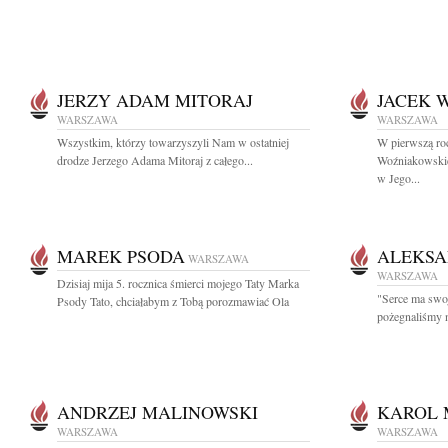
JERZY ADAM MITORAJ
JACEK 
WARSZAWA
WARSZAWA
Wszystkim, którzy towarzyszyli Nam w ostatniej
W pierwszą roc
drodze Jerzego Adama Mitoraj z całego...
Woźniakowskie
w Jego...
MAREK PSODA
ALEKSA
WARSZAWA
WARSZAWA
Dzisiaj mija 5. rocznica śmierci mojego Taty Marka
"Serce ma swoj
Psody Tato, chciałabym z Tobą porozmawiać Ola
pożegnaliśmy n
ANDRZEJ MALINOWSKI
KAROL 
WARSZAWA
WARSZAWA