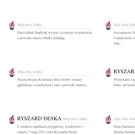
ZIELONA GÓRA
ZIELONA GÓ
Pani Izabeli Mądrzak wyrazy szczerego współczucia
Szczepanowi M
z powodu śmierci Matki składają...
współczucia i 
Taty...
RYSZAR
ZIELONA GÓRA
Naszej drogiej Koleżance Basi Iwlew wyrazy
Wymykałeś się 
głębokiego współczucia i żalu z powodu śmierci...
boku, ale kocha
RYSZARD DESKA
ZIELONA GÓRA
ZIELONA GÓ
Z wielkim smutkiem przyjęliśmy wiadomość o
Panu Dariusz
śmierci 7 maja 2021 roku Ryszarda Deski
Miasta Zielona