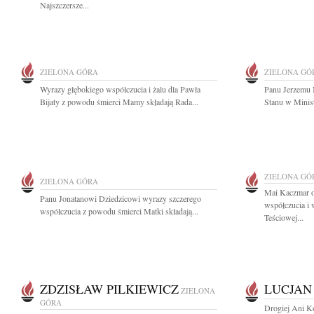
Najszczersze...
ZIELONA GÓRA
ZIELONA GÓ
Wyrazy głębokiego współczucia i żalu dla Pawła
Panu Jerzemu 
Bijaty z powodu śmierci Mamy składają Rada...
Stanu w Minist
ZIELONA GÓ
ZIELONA GÓRA
Mai Kaczmar o
Panu Jonatanowi Dziedzicowi wyrazy szczerego
współczucia i 
współczucia z powodu śmierci Matki składają...
Teściowej...
ZDZISŁAW PILKIEWICZ
LUCJAN
ZIELONA
GÓRA
Drogiej Ani Koz