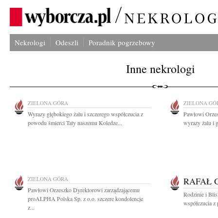
Nekrologi
Odeszli
Poradnik pogrzebowy
Inne nekrologi
ZIELONA GÓRA
ZIELONA GÓ
Wyrazy głębokiego żalu i szczerego współczucia z
Pawłowi Orzes
powodu śmierci Taty naszemu Koledze...
wyrazy żalu i 
ZIELONA GÓRA
RAFAŁ 
Pawłowi Orzeszko Dyrektorowi zarządzającemu
Rodzinie i Bli
proALPHA Polska Sp. z o.o. szczere kondolencje
współczucia z 
z...