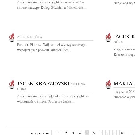
Z wielkim smutkiem przyjęliśmy wiadomość o
ciepłe wyrazy 
śmierci naszego Kolegi Zdzisława Pilkiewicza...
JACEK 
ZIELONA GÓRA
GÓRA
Panu dr. Piotrowi Wójciakowi wyrazy szczerego
Z głębokim sm
współczucia z powodu śmierci Ojca...
Kraszewskiego 
JACEK KRASZEWSKI
MARTA 
ZIELONA
GÓRA
4 stycznia 2021
Z wielkim smutkiem i głębokim żalem przyjęliśmy
chorobie wywo
wiadomość o śmierci Profesora Jacka...
« poprzednie
1
2
3
4
5
6
7
8
9
10
...