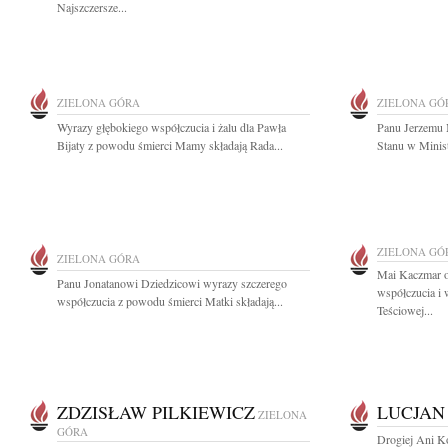
Najszczersze...
ZIELONA GÓRA
ZIELONA GÓ
Wyrazy głębokiego współczucia i żalu dla Pawła
Panu Jerzemu 
Bijaty z powodu śmierci Mamy składają Rada...
Stanu w Minist
ZIELONA GÓ
ZIELONA GÓRA
Mai Kaczmar o
Panu Jonatanowi Dziedzicowi wyrazy szczerego
współczucia i 
współczucia z powodu śmierci Matki składają...
Teściowej...
ZDZISŁAW PILKIEWICZ
LUCJAN
ZIELONA
GÓRA
Drogiej Ani Koz