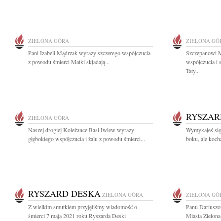
ZIELONA GÓRA
ZIELONA GÓ
Pani Izabeli Mądrzak wyrazy szczerego współczucia
Szczepanowi M
z powodu śmierci Matki składają...
współczucia i 
Taty...
RYSZAR
ZIELONA GÓRA
Naszej drogiej Koleżance Basi Iwlew wyrazy
Wymykałeś się 
głębokiego współczucia i żalu z powodu śmierci...
boku, ale kocha
RYSZARD DESKA
ZIELONA GÓRA
ZIELONA GÓ
Z wielkim smutkiem przyjęliśmy wiadomość o
Panu Dariusz
śmierci 7 maja 2021 roku Ryszarda Deski
Miasta Zielona