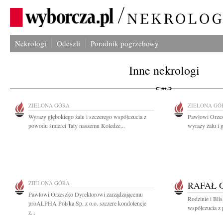
Nekrologi
Odeszli
Poradnik pogrzebowy
Inne nekrologi
ZIELONA GÓRA
ZIELONA GÓ
Wyrazy głębokiego żalu i szczerego współczucia z
Pawłowi Orzes
powodu śmierci Taty naszemu Koledze...
wyrazy żalu i 
ZIELONA GÓRA
RAFAŁ 
Pawłowi Orzeszko Dyrektorowi zarządzającemu
Rodzinie i Bli
proALPHA Polska Sp. z o.o. szczere kondolencje
współczucia z 
z...