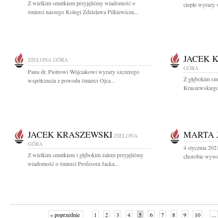
Z wielkim smutkiem przyjęliśmy wiadomość o
ciepłe wyrazy 
śmierci naszego Kolegi Zdzisława Pilkiewicza...
JACEK 
ZIELONA GÓRA
GÓRA
Panu dr. Piotrowi Wójciakowi wyrazy szczerego
Z głębokim sm
współczucia z powodu śmierci Ojca...
Kraszewskiego 
JACEK KRASZEWSKI
MARTA 
ZIELONA
GÓRA
4 stycznia 2021
Z wielkim smutkiem i głębokim żalem przyjęliśmy
chorobie wywo
wiadomość o śmierci Profesora Jacka...
« poprzednie
1
2
3
4
5
6
7
8
9
10
...