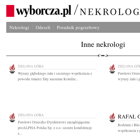
Nekrologi
Odeszli
Poradnik pogrzebowy
Inne nekrologi
ZIELONA GÓRA
ZIELONA GÓ
Wyrazy głębokiego żalu i szczerego współczucia z
Pawłowi Orzes
powodu śmierci Taty naszemu Koledze...
wyrazy żalu i 
ZIELONA GÓRA
RAFAŁ 
Pawłowi Orzeszko Dyrektorowi zarządzającemu
Rodzinie i Bli
proALPHA Polska Sp. z o.o. szczere kondolencje
współczucia z 
z...