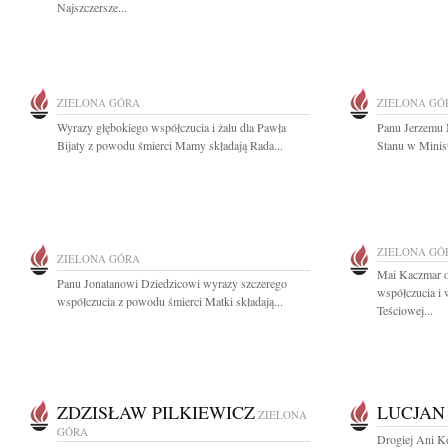
Najszczersze...
ZIELONA GÓRA
ZIELONA GÓ
Wyrazy głębokiego współczucia i żalu dla Pawła
Panu Jerzemu 
Bijaty z powodu śmierci Mamy składają Rada...
Stanu w Minist
ZIELONA GÓ
ZIELONA GÓRA
Mai Kaczmar o
Panu Jonatanowi Dziedzicowi wyrazy szczerego
współczucia i 
współczucia z powodu śmierci Matki składają...
Teściowej...
ZDZISŁAW PILKIEWICZ
LUCJAN
ZIELONA
GÓRA
Drogiej Ani Koz