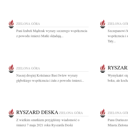
ZIELONA GÓRA
ZIELONA GÓ
Pani Izabeli Mądrzak wyrazy szczerego współczucia
Szczepanowi M
z powodu śmierci Matki składają...
współczucia i 
Taty...
RYSZAR
ZIELONA GÓRA
Naszej drogiej Koleżance Basi Iwlew wyrazy
Wymykałeś się 
głębokiego współczucia i żalu z powodu śmierci...
boku, ale kocha
RYSZARD DESKA
ZIELONA GÓRA
ZIELONA GÓ
Z wielkim smutkiem przyjęliśmy wiadomość o
Panu Dariusz
śmierci 7 maja 2021 roku Ryszarda Deski
Miasta Zielona