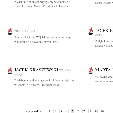
Z wielkim smutkiem przyjęliśmy wiadomość o
ciepłe wyrazy 
śmierci naszego Kolegi Zdzisława Pilkiewicza...
JACEK 
ZIELONA GÓRA
GÓRA
Panu dr. Piotrowi Wójciakowi wyrazy szczerego
Z głębokim sm
współczucia z powodu śmierci Ojca...
Kraszewskiego 
JACEK KRASZEWSKI
MARTA 
ZIELONA
GÓRA
4 stycznia 2021
Z wielkim smutkiem i głębokim żalem przyjęliśmy
chorobie wywo
wiadomość o śmierci Profesora Jacka...
« poprzednie
1
2
3
4
5
6
7
8
9
10
...