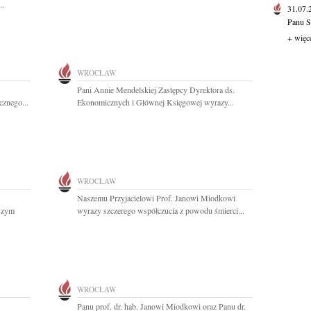
..
31.07
Panu S
+ więc
WROCŁAW
Pani Annie Mendelskiej Zastępcy Dyrektora ds.
cznego...
Ekonomicznych i Głównej Księgowej wyrazy...
WROCŁAW
Naszemu Przyjacielowi Prof. Janowi Miodkowi
ższym
wyrazy szczerego współczucia z powodu śmierci...
WROCŁAW
Panu prof. dr. hab. Janowi Miodkowi oraz Panu dr.