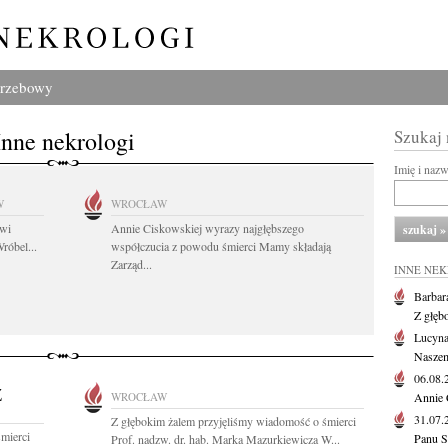
grzebowy
Inne nekrologi
Szukaj
Imię i naz
W
WROCŁAW
owi
Annie Ciskowskiej wyrazy najgłębszego
róbel...
współczucia z powodu śmierci Mamy składają
Zarząd...
INNE NE
Barbar
Z głęb
Lucyna
Naszem
06.08
Z
WROCŁAW
Annie 
31.07
Z głębokim żalem przyjęliśmy wiadomość o śmierci
mierci
Panu S
Prof. nadzw. dr. hab. Marka Mazurkiewicza W...