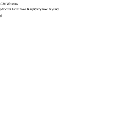
.2026
Wrocław
ędziemu Januszowi Kaspryszynowi wyrazy...
ej