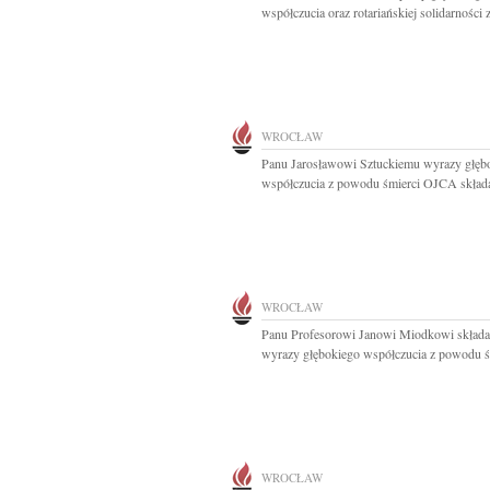
współczucia oraz rotariańskiej solidarności z
WROCŁAW
Panu Jarosławowi Sztuckiemu wyrazy głęb
współczucia z powodu śmierci OJCA składaj
WROCŁAW
Panu Profesorowi Janowi Miodkowi skład
wyrazy głębokiego współczucia z powodu śm
WROCŁAW