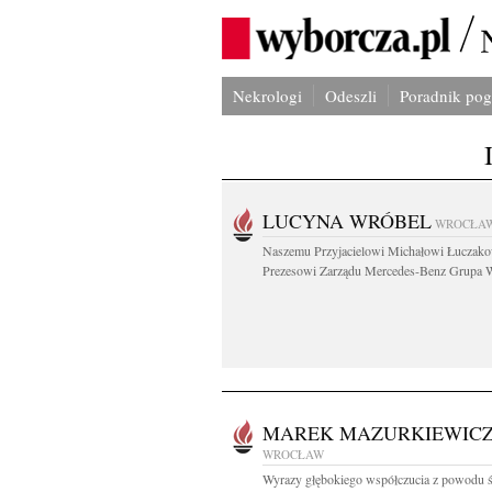
Nekrologi
Odeszli
Poradnik po
LUCYNA WRÓBEL
WROCŁA
Naszemu Przyjacielowi Michałowi Łuczak
Prezesowi Zarządu Mercedes-Benz Grupa W
MAREK MAZURKIEWIC
WROCŁAW
Wyrazy głębokiego współczucia z powodu ś