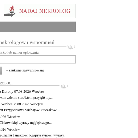
 nekrologów i wspomnień
wisko lub numer ogłoszenia:
+ szukanie zaawansowane
KROLOGI
a Korony
07.08.2026
Wrocław
okim żalem i smutkiem przyjęliśmy...
 Wróbel
06.08.2026
Wrocław
u Przyjacielowi Michałowi Łuczakowi...
.2026
Wrocław
Ciskowskiej wyrazy najgłębszego...
.2026
Wrocław
ędziemu Januszowi Kaspryszynowi wyrazy...