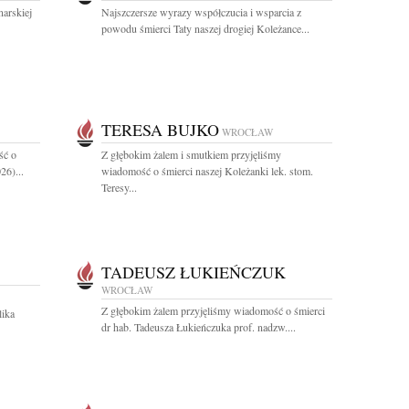
narskiej
Najszczersze wyrazy współczucia i wsparcia z
powodu śmierci Taty naszej drogiej Koleżance...
TERESA BUJKO
WROCŁAW
ść o
Z głębokim żalem i smutkiem przyjęliśmy
26)...
wiadomość o śmierci naszej Koleżanki lek. stom.
Teresy...
TADEUSZ ŁUKIEŃCZUK
WROCŁAW
Z głębokim żalem przyjęliśmy wiadomość o śmierci
lika
dr hab. Tadeusza Łukieńczuka prof. nadzw....