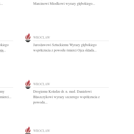
...
Marcinowi Miodkowi wyrazy głębokiego...
WROCŁAW
okiego
Jarosławowi Sztuckiemu Wyrazy głębokiego
ą...
współczucia z powodu śmierci Ojca składa...
WROCŁAW
amy
Drogiemu Koledze dr. n. med. Danielowi
ierci...
Błaszczykowi wyrazy szczerego współczucia z
powodu...
WROCŁAW