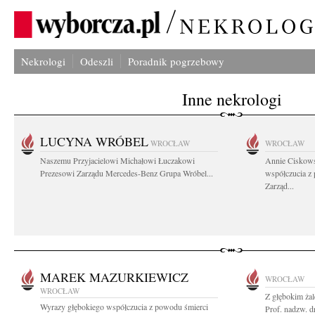
Nekrologi
Odeszli
Poradnik pogrzebowy
Inne nekrologi
LUCYNA WRÓBEL
WROCŁAW
WROCŁAW
Naszemu Przyjacielowi Michałowi Łuczakowi
Annie Ciskows
Prezesowi Zarządu Mercedes-Benz Grupa Wróbel...
współczucia z
Zarząd...
MAREK MAZURKIEWICZ
WROCŁAW
WROCŁAW
Z głębokim ża
Wyrazy głębokiego współczucia z powodu śmierci
Prof. nadzw. d