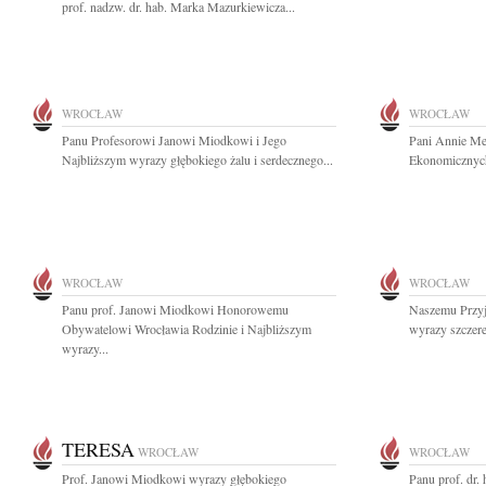
prof. nadzw. dr. hab. Marka Mazurkiewicza...
WROCŁAW
WROCŁAW
Panu Profesorowi Janowi Miodkowi i Jego
Pani Annie Men
Najbliższym wyrazy głębokiego żalu i serdecznego...
Ekonomicznych
WROCŁAW
WROCŁAW
Panu prof. Janowi Miodkowi Honorowemu
Naszemu Przyj
Obywatelowi Wrocławia Rodzinie i Najbliższym
wyrazy szczere
wyrazy...
TERESA
WROCŁAW
WROCŁAW
Prof. Janowi Miodkowi wyrazy głębokiego
Panu prof. dr.