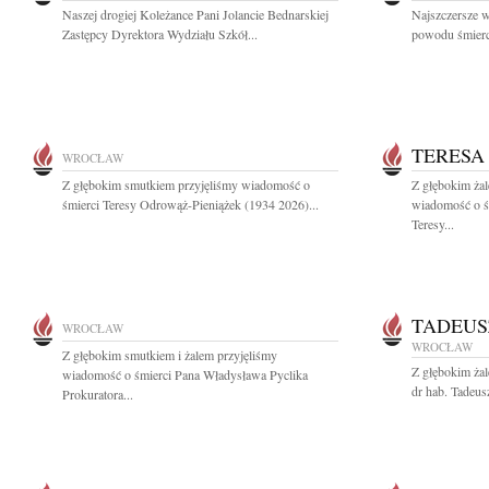
Naszej drogiej Koleżance Pani Jolancie Bednarskiej
Najszczersze w
Zastępcy Dyrektora Wydziału Szkół...
powodu śmierci
TERESA
WROCŁAW
Z głębokim smutkiem przyjęliśmy wiadomość o
Z głębokim żal
śmierci Teresy Odrowąż-Pieniążek (1934 2026)...
wiadomość o śm
Teresy...
TADEUS
WROCŁAW
WROCŁAW
Z głębokim smutkiem i żalem przyjęliśmy
Z głębokim ża
wiadomość o śmierci Pana Władysława Pyclika
dr hab. Tadeus
Prokuratora...