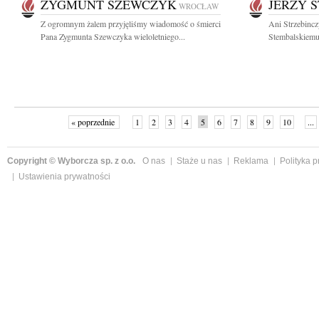
ZYGMUNT SZEWCZYK
JERZY 
WROCŁAW
Z ogromnym żalem przyjęliśmy wiadomość o śmierci
Ani Strzebincz
Pana Zygmunta Szewczyka wieloletniego...
Stembalskiemu 
« poprzednie
1
2
3
4
5
6
7
8
9
10
...
Copyright © Wyborcza sp. z o.o.
O nas
Staże u nas
Reklama
Polityka 
Ustawienia prywatności