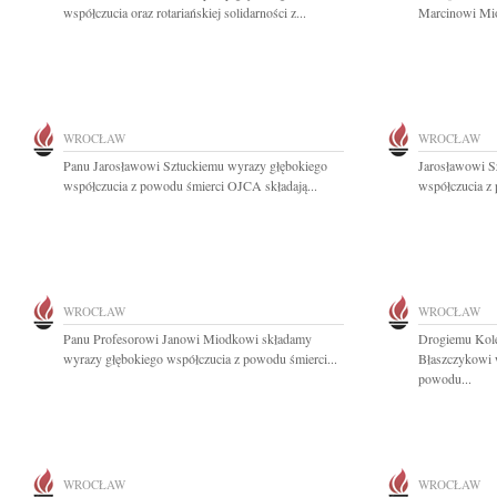
współczucia oraz rotariańskiej solidarności z...
Marcinowi Mio
WROCŁAW
WROCŁAW
Panu Jarosławowi Sztuckiemu wyrazy głębokiego
Jarosławowi S
współczucia z powodu śmierci OJCA składają...
współczucia z 
WROCŁAW
WROCŁAW
Panu Profesorowi Janowi Miodkowi składamy
Drogiemu Kole
wyrazy głębokiego współczucia z powodu śmierci...
Błaszczykowi 
powodu...
WROCŁAW
WROCŁAW