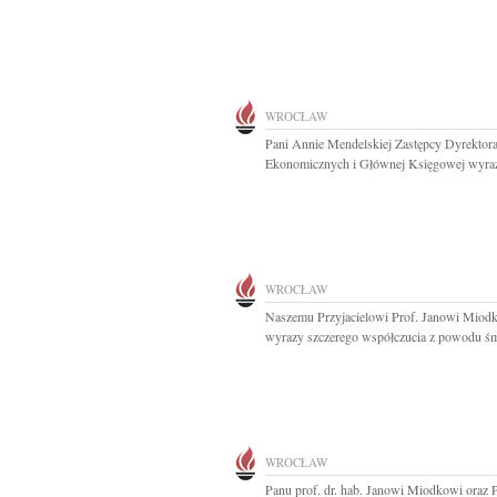
WROCŁAW
Pani Annie Mendelskiej Zastępcy Dyrektora
Ekonomicznych i Głównej Księgowej wyraz
WROCŁAW
Naszemu Przyjacielowi Prof. Janowi Miod
wyrazy szczerego współczucia z powodu śmi
WROCŁAW
Panu prof. dr. hab. Janowi Miodkowi oraz P