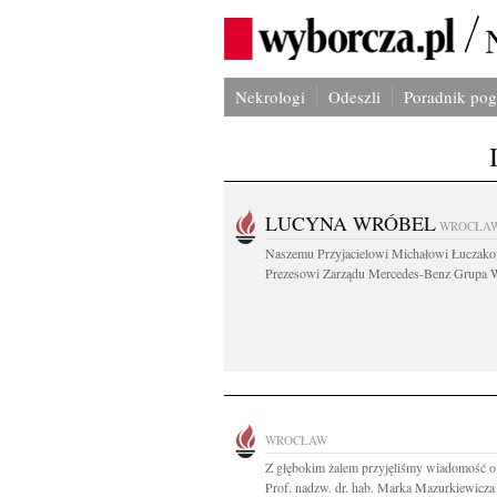
Nekrologi
Odeszli
Poradnik po
LUCYNA WRÓBEL
WROCŁA
Naszemu Przyjacielowi Michałowi Łuczak
Prezesowi Zarządu Mercedes-Benz Grupa W
WROCŁAW
Z głębokim żalem przyjęliśmy wiadomość o
Prof. nadzw. dr. hab. Marka Mazurkiewicza