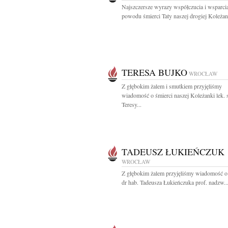
Najszczersze wyrazy współczucia i wsparci
powodu śmierci Taty naszej drogiej Koleżanc
TERESA BUJKO
WROCŁAW
Z głębokim żalem i smutkiem przyjęliśmy
wiadomość o śmierci naszej Koleżanki lek. 
Teresy...
TADEUSZ ŁUKIEŃCZUK
WROCŁAW
Z głębokim żalem przyjęliśmy wiadomość o
dr hab. Tadeusza Łukieńczuka prof. nadzw...