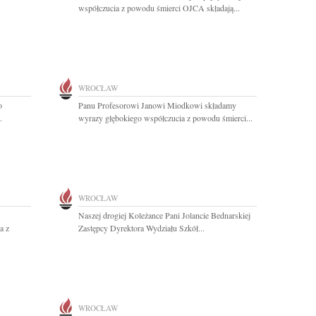
współczucia z powodu śmierci OJCA składają...
WROCŁAW
o
Panu Profesorowi Janowi Miodkowi składamy
.
wyrazy głębokiego współczucia z powodu śmierci...
WROCŁAW
Naszej drogiej Koleżance Pani Jolancie Bednarskiej
a z
Zastępcy Dyrektora Wydziału Szkół...
WROCŁAW