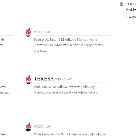
31.07
Pani I
+ więc
WROCŁAW
 ds.
Panu prof. Janowi Miodkowi Honorowemu
y...
Obywatelowi Wrocławia Rodzinie i Najbliższym
wyrazy...
TERESA
WROCŁAW
kowi
Prof. Janowi Miodkowi wyrazy głębokiego
erci...
współczucia oraz rotariańskiej solidarności z...
WROCŁAW
anu dr.
Panu Jarosławowi Sztuckiemu wyrazy głębokiego