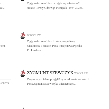
a z
Z głębokim smutkiem przyjęliśmy wiadomość o
e...
śmierci Teresy Odrowąż-Pieniążek (1934 2026)...
WROCŁAW
Z głębokim smutkiem i żalem przyjęliśmy
stom.
wiadomość o śmierci Pana Władysława Pyclika
Prokuratora...
ZYGMUNT SZEWCZYK
WROCŁAW
Z ogromnym żalem przyjęliśmy wiadomość o śmierci
 śmierci
Pana Zygmunta Szewczyka wieloletniego...
.