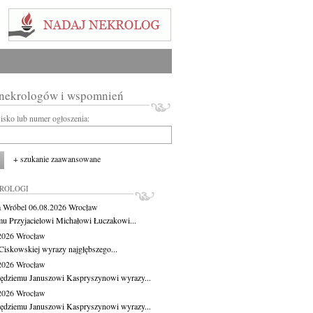
 nekrologów i wspomnień
wisko lub numer ogłoszenia:
+ szukanie zaawansowane
KROLOGI
 Wróbel
06.08.2026
Wrocław
u Przyjacielowi Michałowi Łuczakowi...
.2026
Wrocław
Ciskowskiej wyrazy najgłębszego...
.2026
Wrocław
ędziemu Januszowi Kaspryszynowi wyrazy...
.2026
Wrocław
ędziemu Januszowi Kaspryszynowi wyrazy...