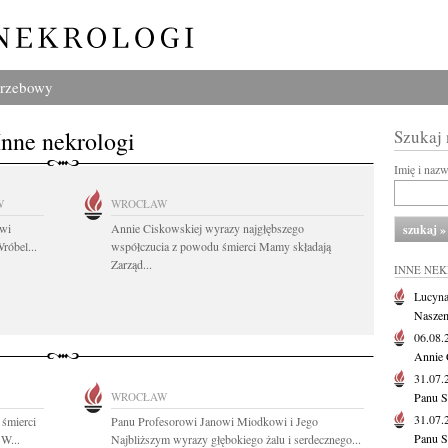
grzebowy
Inne nekrologi
Szukaj
Imię i naz
W
WROCŁAW
owi
Annie Ciskowskiej wyrazy najgłębszego
róbel...
współczucia z powodu śmierci Mamy składają
Zarząd...
INNE NE
Lucyna
Naszem
06.08
Annie 
31.07
WROCŁAW
Panu S
31.07
 śmierci
Panu Profesorowi Janowi Miodkowi i Jego
Panu S
 W...
Najbliższym wyrazy głębokiego żalu i serdecznego...