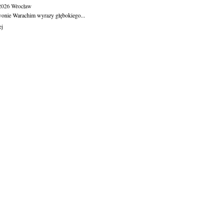
.2026
Wrocław
wonie Warachim wyrazy głębokiego...
ej