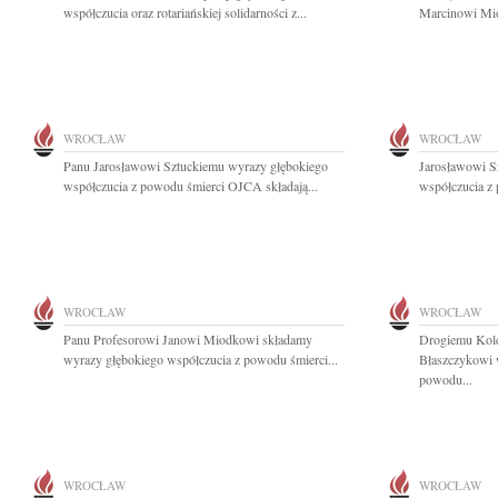
współczucia oraz rotariańskiej solidarności z...
Marcinowi Mio
WROCŁAW
WROCŁAW
Panu Jarosławowi Sztuckiemu wyrazy głębokiego
Jarosławowi S
współczucia z powodu śmierci OJCA składają...
współczucia z 
WROCŁAW
WROCŁAW
Panu Profesorowi Janowi Miodkowi składamy
Drogiemu Kole
wyrazy głębokiego współczucia z powodu śmierci...
Błaszczykowi 
powodu...
WROCŁAW
WROCŁAW