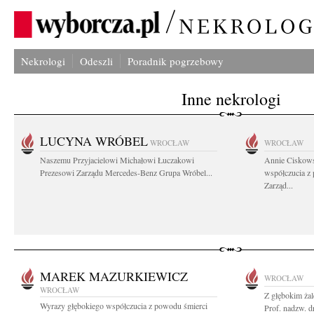
Nekrologi
Odeszli
Poradnik pogrzebowy
Inne nekrologi
LUCYNA WRÓBEL
WROCŁAW
WROCŁAW
Naszemu Przyjacielowi Michałowi Łuczakowi
Annie Ciskows
Prezesowi Zarządu Mercedes-Benz Grupa Wróbel...
współczucia z
Zarząd...
MAREK MAZURKIEWICZ
WROCŁAW
WROCŁAW
Z głębokim ża
Wyrazy głębokiego współczucia z powodu śmierci
Prof. nadzw. d