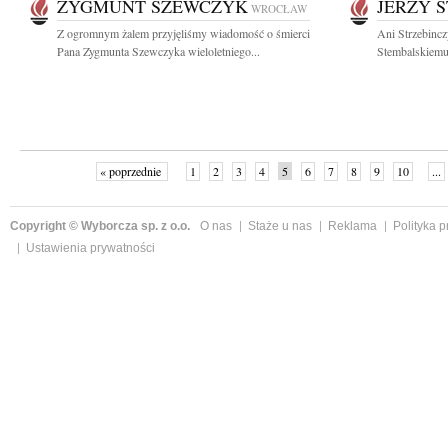
ZYGMUNT SZEWCZYK
JERZY 
WROCŁAW
Z ogromnym żalem przyjęliśmy wiadomość o śmierci
Ani Strzebincz
Pana Zygmunta Szewczyka wieloletniego...
Stembalskiemu 
« poprzednie
1
2
3
4
5
6
7
8
9
10
...
Copyright © Wyborcza sp. z o.o.
O nas
Staże u nas
Reklama
Polityka 
Ustawienia prywatności