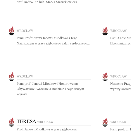
prof. nadzw. dr. hab. Marka Mazurkiewicza...
WROCŁAW
WROCŁAW
Panu Profesorowi Janowi Miodkowi i Jego
Pani Annie Men
Najbliższym wyrazy głębokiego żalu i serdecznego...
Ekonomicznych
WROCŁAW
WROCŁAW
Panu prof. Janowi Miodkowi Honorowemu
Naszemu Przyj
Obywatelowi Wrocławia Rodzinie i Najbliższym
wyrazy szczere
wyrazy...
TERESA
WROCŁAW
WROCŁAW
Prof. Janowi Miodkowi wyrazy głębokiego
Panu prof. dr.