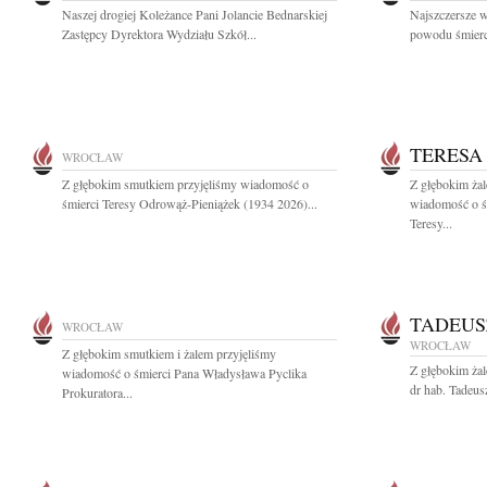
Naszej drogiej Koleżance Pani Jolancie Bednarskiej
Najszczersze w
Zastępcy Dyrektora Wydziału Szkół...
powodu śmierci
TERESA
WROCŁAW
Z głębokim smutkiem przyjęliśmy wiadomość o
Z głębokim żal
śmierci Teresy Odrowąż-Pieniążek (1934 2026)...
wiadomość o śm
Teresy...
TADEUS
WROCŁAW
WROCŁAW
Z głębokim smutkiem i żalem przyjęliśmy
Z głębokim ża
wiadomość o śmierci Pana Władysława Pyclika
dr hab. Tadeus
Prokuratora...