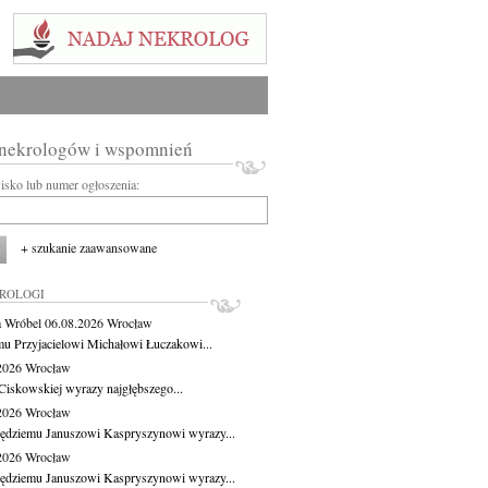
 nekrologów i wspomnień
wisko lub numer ogłoszenia:
+ szukanie zaawansowane
KROLOGI
 Wróbel
06.08.2026
Wrocław
u Przyjacielowi Michałowi Łuczakowi...
.2026
Wrocław
Ciskowskiej wyrazy najgłębszego...
.2026
Wrocław
ędziemu Januszowi Kaspryszynowi wyrazy...
.2026
Wrocław
ędziemu Januszowi Kaspryszynowi wyrazy...