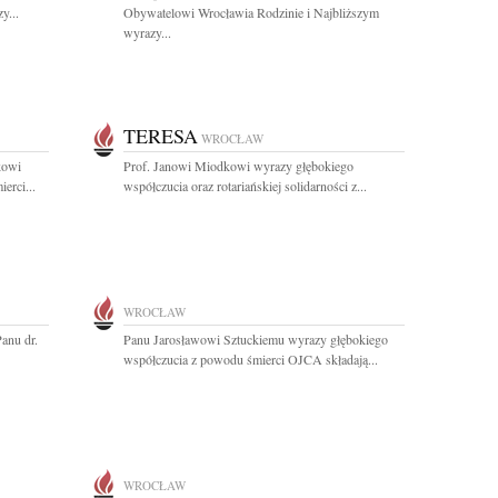
y...
Obywatelowi Wrocławia Rodzinie i Najbliższym
wyrazy...
TERESA
WROCŁAW
kowi
Prof. Janowi Miodkowi wyrazy głębokiego
erci...
współczucia oraz rotariańskiej solidarności z...
WROCŁAW
anu dr.
Panu Jarosławowi Sztuckiemu wyrazy głębokiego
współczucia z powodu śmierci OJCA składają...
WROCŁAW