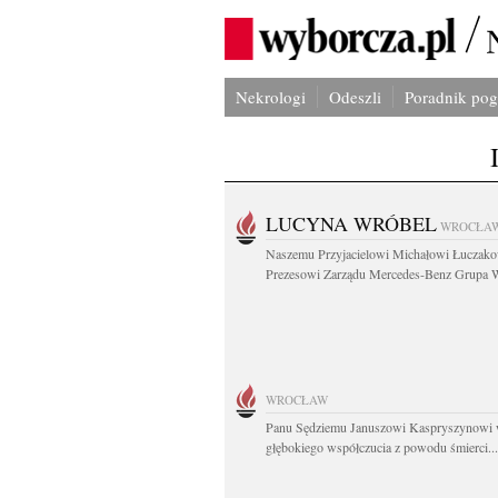
Nekrologi
Odeszli
Poradnik po
LUCYNA WRÓBEL
WROCŁA
Naszemu Przyjacielowi Michałowi Łuczak
Prezesowi Zarządu Mercedes-Benz Grupa W
WROCŁAW
Panu Sędziemu Januszowi Kaspryszynowi 
głębokiego współczucia z powodu śmierci...