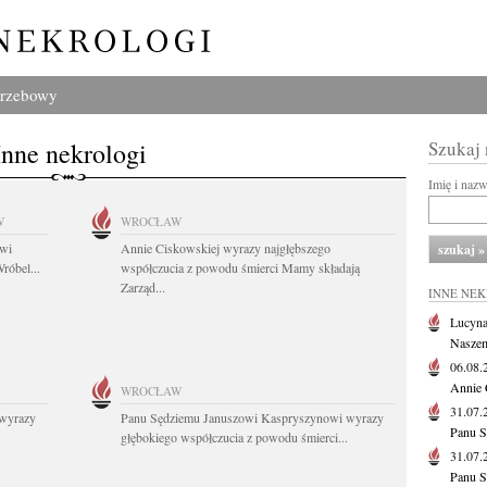
grzebowy
Inne nekrologi
Szukaj
Imię i naz
W
WROCŁAW
owi
Annie Ciskowskiej wyrazy najgłębszego
róbel...
współczucia z powodu śmierci Mamy składają
Zarząd...
INNE NE
Lucyna
Naszem
06.08
Annie 
WROCŁAW
31.07
wyrazy
Panu Sędziemu Januszowi Kaspryszynowi wyrazy
Panu S
głębokiego współczucia z powodu śmierci...
31.07
Panu S