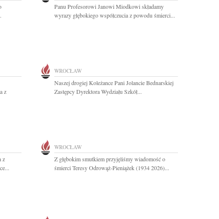
o
Panu Profesorowi Janowi Miodkowi składamy
.
wyrazy głębokiego współczucia z powodu śmierci...
WROCŁAW
Naszej drogiej Koleżance Pani Jolancie Bednarskiej
a z
Zastępcy Dyrektora Wydziału Szkół...
WROCŁAW
a z
Z głębokim smutkiem przyjęliśmy wiadomość o
e...
śmierci Teresy Odrowąż-Pieniążek (1934 2026)...