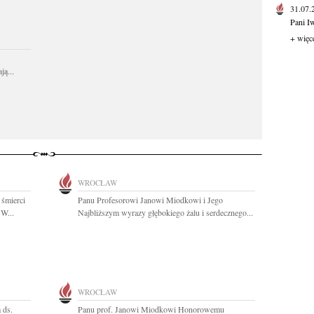
31.07
Pani I
+ więc
ą...
WROCŁAW
 śmierci
Panu Profesorowi Janowi Miodkowi i Jego
 W...
Najbliższym wyrazy głębokiego żalu i serdecznego...
WROCŁAW
 ds.
Panu prof. Janowi Miodkowi Honorowemu