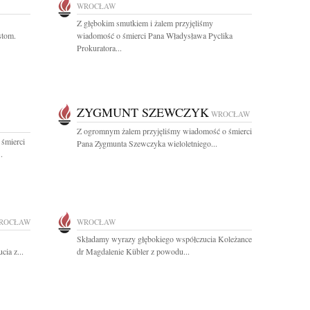
WROCŁAW
Z głębokim smutkiem i żalem przyjęliśmy
stom.
wiadomość o śmierci Pana Władysława Pyclika
Prokuratora...
ZYGMUNT SZEWCZYK
WROCŁAW
Z ogromnym żalem przyjęliśmy wiadomość o śmierci
 śmierci
Pana Zygmunta Szewczyka wieloletniego...
.
ROCŁAW
WROCŁAW
Składamy wyrazy głębokiego współczucia Koleżance
ia z...
dr Magdalenie Kübler z powodu...