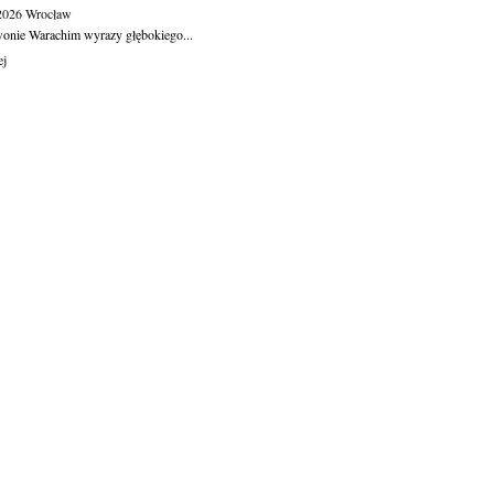
.2026
Wrocław
wonie Warachim wyrazy głębokiego...
ej