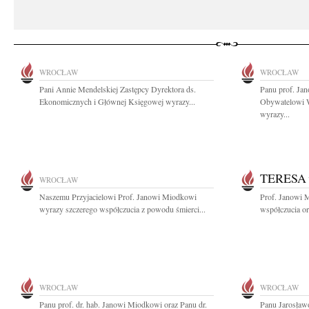
WROCŁAW
WROCŁAW
Pani Annie Mendelskiej Zastępcy Dyrektora ds.
Panu prof. J
Ekonomicznych i Głównej Księgowej wyrazy...
Obywatelowi W
wyrazy...
TERESA
WROCŁAW
Naszemu Przyjacielowi Prof. Janowi Miodkowi
Prof. Janowi 
wyrazy szczerego współczucia z powodu śmierci...
współczucia ora
WROCŁAW
WROCŁAW
Panu prof. dr. hab. Janowi Miodkowi oraz Panu dr.
Panu Jarosław