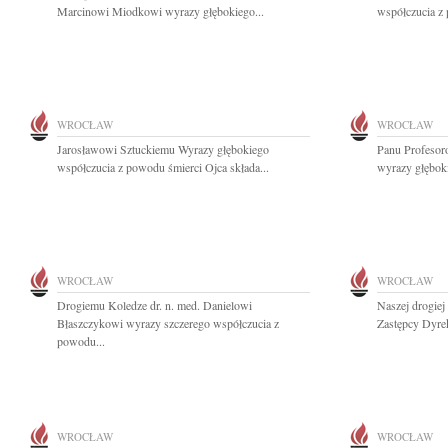
Marcinowi Miodkowi wyrazy głębokiego...
współczucia z
WROCŁAW
WROCŁAW
Jarosławowi Sztuckiemu Wyrazy głębokiego
Panu Profeso
współczucia z powodu śmierci Ojca składa...
wyrazy głęboki
WROCŁAW
WROCŁAW
Drogiemu Koledze dr. n. med. Danielowi
Naszej drogiej
Błaszczykowi wyrazy szczerego współczucia z
Zastępcy Dyrek
powodu...
WROCŁAW
WROCŁAW