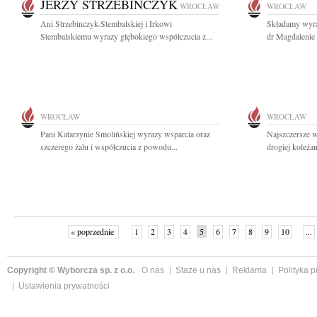
JERZY STRZEBINCZYK
WROCŁAW
WROCŁAW
Ani Strzebinczyk-Stembalskiej i Irkowi
Składamy wyra
Stembalskiemu wyrazy głębokiego współczucia z...
dr Magdalenie
WROCŁAW
WROCŁAW
Pani Katarzynie Smolińskiej wyrazy wsparcia oraz
Najszczersze w
szczerego żalu i współczucia z powodu...
drogiej koleża
« poprzednie
1
2
3
4
5
6
7
8
9
10
...
Copyright © Wyborcza sp. z o.o.
O nas
Staże u nas
Reklama
Polityka 
Ustawienia prywatności