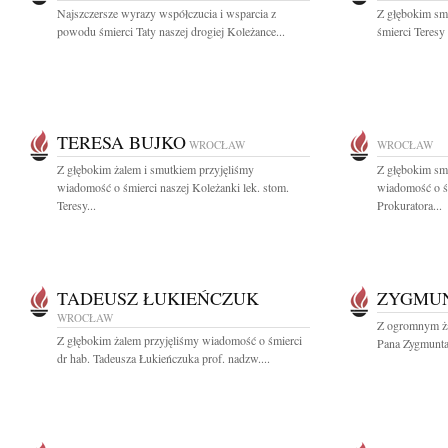
Najszczersze wyrazy współczucia i wsparcia z
Z głębokim sm
powodu śmierci Taty naszej drogiej Koleżance...
śmierci Teresy
TERESA BUJKO
WROCŁAW
WROCŁAW
Z głębokim żalem i smutkiem przyjęliśmy
Z głębokim smu
wiadomość o śmierci naszej Koleżanki lek. stom.
wiadomość o ś
Teresy...
Prokuratora...
TADEUSZ ŁUKIEŃCZUK
ZYGMU
WROCŁAW
Z ogromnym ża
Z głębokim żalem przyjęliśmy wiadomość o śmierci
Pana Zygmunta
dr hab. Tadeusza Łukieńczuka prof. nadzw....