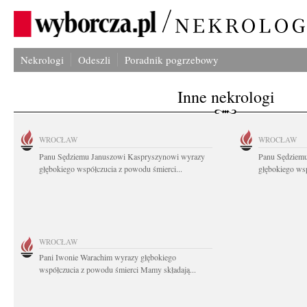
Nekrologi
Odeszli
Poradnik pogrzebowy
Inne nekrologi
WROCŁAW
WROCŁAW
Panu Sędziemu Januszowi Kaspryszynowi wyrazy
Panu Sędziem
głębokiego współczucia z powodu śmierci...
głębokiego wsp
WROCŁAW
Pani Iwonie Warachim wyrazy głębokiego
współczucia z powodu śmierci Mamy składają...