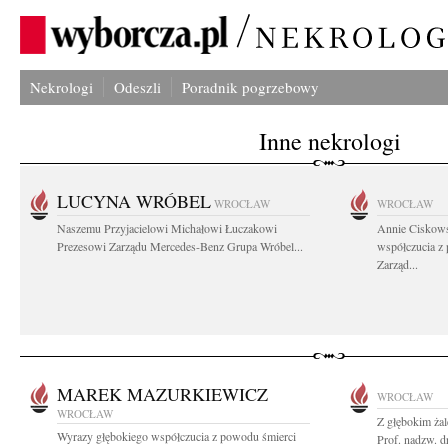
Nekrologi
Odeszli
Poradnik pogrzebowy
Inne nekrologi
LUCYNA WRÓBEL
WROCŁAW
WROCŁAW
Naszemu Przyjacielowi Michałowi Łuczakowi
Annie Ciskows
Prezesowi Zarządu Mercedes-Benz Grupa Wróbel...
współczucia z
Zarząd...
MAREK MAZURKIEWICZ
WROCŁAW
WROCŁAW
Z głębokim ża
Wyrazy głębokiego współczucia z powodu śmierci
Prof. nadzw. d