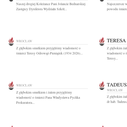
Naszej drogiej Koleżance Pani Jolancie Bednarskiej
Najszczersze w
Zastępcy Dyrektora Wydziału Szkół...
powodu śmierci
TERESA
WROCŁAW
Z głębokim smutkiem przyjęliśmy wiadomość o
Z głębokim żal
śmierci Teresy Odrowąż-Pieniążek (1934 2026)...
wiadomość o śm
Teresy...
TADEUS
WROCŁAW
WROCŁAW
Z głębokim smutkiem i żalem przyjęliśmy
Z głębokim ża
wiadomość o śmierci Pana Władysława Pyclika
dr hab. Tadeus
Prokuratora...