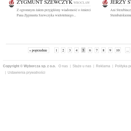
ZYGMUNT SZEWCZYK
JERZY 
WROCŁAW
Z ogromnym żalem przyjęliśmy wiadomość o śmierci
Ani Strzebincz
Pana Zygmunta Szewczyka wieloletniego...
Stembalskiemu 
« poprzednie
1
2
3
4
5
6
7
8
9
10
...
Copyright © Wyborcza sp. z o.o.
O nas
Staże u nas
Reklama
Polityka 
Ustawienia prywatności