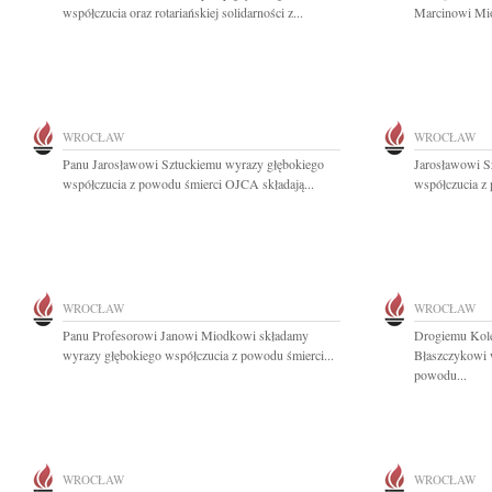
współczucia oraz rotariańskiej solidarności z...
Marcinowi Mio
WROCŁAW
WROCŁAW
Panu Jarosławowi Sztuckiemu wyrazy głębokiego
Jarosławowi S
współczucia z powodu śmierci OJCA składają...
współczucia z 
WROCŁAW
WROCŁAW
Panu Profesorowi Janowi Miodkowi składamy
Drogiemu Kole
wyrazy głębokiego współczucia z powodu śmierci...
Błaszczykowi 
powodu...
WROCŁAW
WROCŁAW