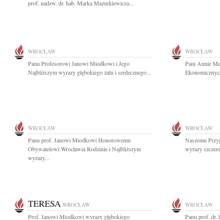
prof. nadzw. dr. hab. Marka Mazurkiewicza...
WROCŁAW
WROCŁAW
Panu Profesorowi Janowi Miodkowi i Jego
Pani Annie Men
Najbliższym wyrazy głębokiego żalu i serdecznego...
Ekonomicznych
WROCŁAW
WROCŁAW
Panu prof. Janowi Miodkowi Honorowemu
Naszemu Przyj
Obywatelowi Wrocławia Rodzinie i Najbliższym
wyrazy szczere
wyrazy...
TERESA
WROCŁAW
WROCŁAW
Prof. Janowi Miodkowi wyrazy głębokiego
Panu prof. dr.