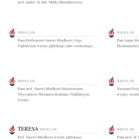
prof. nadzw. dr. hab. Marka Mazurkiewicza...
WROCŁAW
WROCŁAW
Panu Profesorowi Janowi Miodkowi i Jego
Pani Annie Men
Najbliższym wyrazy głębokiego żalu i serdecznego...
Ekonomicznych
WROCŁAW
WROCŁAW
Panu prof. Janowi Miodkowi Honorowemu
Naszemu Przyj
Obywatelowi Wrocławia Rodzinie i Najbliższym
wyrazy szczere
wyrazy...
TERESA
WROCŁAW
WROCŁAW
Prof. Janowi Miodkowi wyrazy głębokiego
Panu prof. dr.