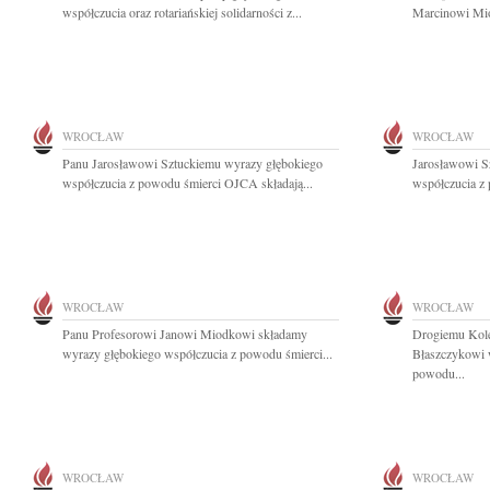
współczucia oraz rotariańskiej solidarności z...
Marcinowi Mio
WROCŁAW
WROCŁAW
Panu Jarosławowi Sztuckiemu wyrazy głębokiego
Jarosławowi S
współczucia z powodu śmierci OJCA składają...
współczucia z 
WROCŁAW
WROCŁAW
Panu Profesorowi Janowi Miodkowi składamy
Drogiemu Kole
wyrazy głębokiego współczucia z powodu śmierci...
Błaszczykowi 
powodu...
WROCŁAW
WROCŁAW