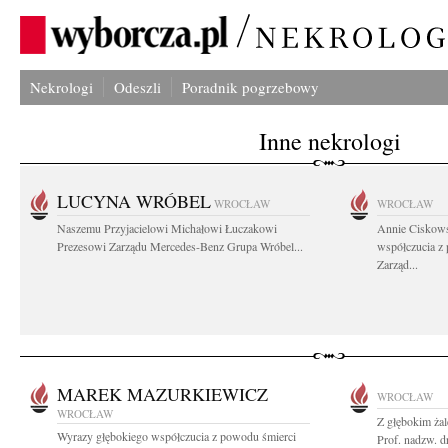
Nekrologi
Odeszli
Poradnik pogrzebowy
Inne nekrologi
LUCYNA WRÓBEL
WROCŁAW
WROCŁAW
Naszemu Przyjacielowi Michałowi Łuczakowi
Annie Ciskows
Prezesowi Zarządu Mercedes-Benz Grupa Wróbel...
współczucia z
Zarząd...
MAREK MAZURKIEWICZ
WROCŁAW
WROCŁAW
Z głębokim ża
Wyrazy głębokiego współczucia z powodu śmierci
Prof. nadzw. d