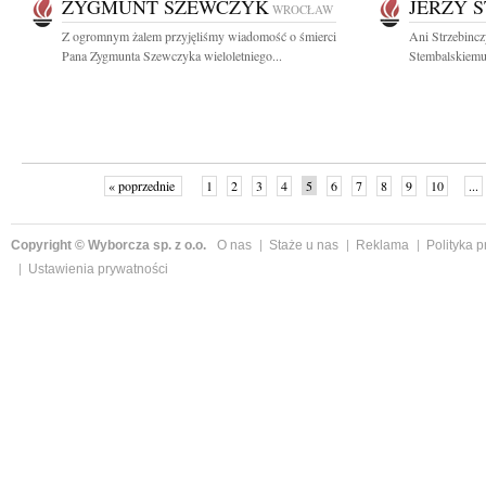
ZYGMUNT SZEWCZYK
JERZY 
WROCŁAW
Z ogromnym żalem przyjęliśmy wiadomość o śmierci
Ani Strzebincz
Pana Zygmunta Szewczyka wieloletniego...
Stembalskiemu 
« poprzednie
1
2
3
4
5
6
7
8
9
10
...
Copyright © Wyborcza sp. z o.o.
O nas
Staże u nas
Reklama
Polityka 
Ustawienia prywatności