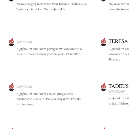
Naszej drogiej Koleżance Pani Jolancie Bednarskiej
Najszczersze w
Zastępcy Dyrektora Wydziału Szkół...
powodu śmierci
TERESA
WROCŁAW
Z głębokim smutkiem przyjęliśmy wiadomość o
Z głębokim żal
śmierci Teresy Odrowąż-Pieniążek (1934 2026)...
wiadomość o śm
Teresy...
TADEUS
WROCŁAW
WROCŁAW
Z głębokim smutkiem i żalem przyjęliśmy
Z głębokim ża
wiadomość o śmierci Pana Władysława Pyclika
dr hab. Tadeus
Prokuratora...