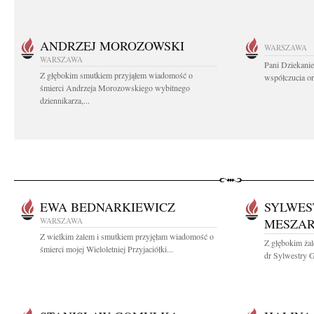
ANDRZEJ MOROZOWSKI
WARSZAWA
WARSZAWA
Pani Dziekanie
Z głębokim smutkiem przyjąłem wiadomość o
współczucia or
śmierci Andrzeja Morozowskiego wybitnego
dziennikarza,...
EWA BEDNARKIEWICZ
SYLWES
WARSZAWA
MESZA
Z wielkim żalem i smutkiem przyjęłam wiadomość o
Z głębokim żal
śmierci mojej Wieloletniej Przyjaciółki...
dr Sylwestry G