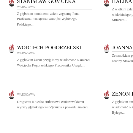
STANISŁAW GOMUŁKA
HALINA
WARSZAWA
Z wielkim żal
Z głębokim smutkiem i żalem żegnamy Pana
wieloletniego 
Profesora Stanisława Gomułkę Wybitnego
Muzeum...
Polskiego...
WOJCIECH POGORZELSKI
JOANNA
WARSZAWA
Ze smutkiem p
Z głębokim żalem przyjęliśmy wiadomość o śmierci
Joanny Słowińsk
Wojciecha Pogorzelskiego Pracownika Urzędu...
ZENON 
WARSZAWA
Drogiemu Koledze Hubertowi Waliszewskiemu
Z głębokim smu
wyrazy głębokiego współczucia z powodu śmierci...
wiadomość o ś
Byłego...