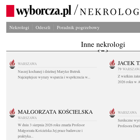
Nekrologi
Odeszli
Poradnik pogrzebowy
Inne nekrologi
JACEK 
WARSZAWA
79
WARSZAW
Naszej kochanej i dzielnej Marylce Butruk
Z wielkim żale
Najcieplejsze wyrazy wsparcia i współczucia w...
2026 roku w Au
MAŁGORZATA KOŚCIELSKA
WARSZAWA
WARSZAWA
Serdeczne wyr
W dniu 3 sierpnia 2026 roku zmarła Profesor
Profesora Dar
Małgorzata Kościelska Jej prace badawcze i
praktyka...