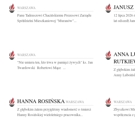
JANUSZ
WARSZAWA
Panu Tadeuszowi Chacińskiemu Prezesowi Zarządu
12 lipca 2026
Spółdzielni Mieszkaniowej "Muranów"...
lat odszedł Ja
ANNA L
WARSZAWA
RUTKIE
"Nie umiera ten, kto trwa w pamięci żywych" ks. Jan
Twardowski Robertowi Mące ...
Z głębokim ża
Anny Luboiński
HANNA ROSIŃSKA
WARSZAWA
WARSZAWA
Z głębokim żalem przyjęliśmy wiadomość o śmierci
Zbyszkowi Mic
Hanny Rosińskiej wieloletniego pracownika...
współczucia z 