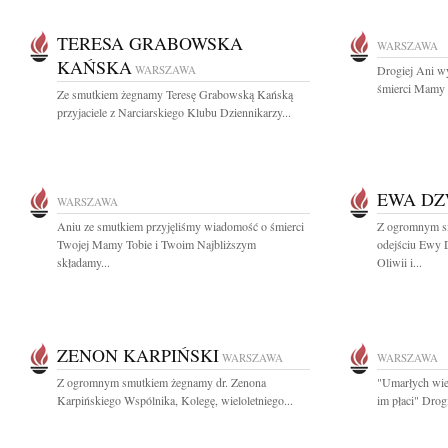
TERESA GRABOWSKA
WARSZAWA
KAŃSKA
WARSZAWA
Drogiej Ani w
śmierci Mamy s
Ze smutkiem żegnamy Teresę Grabowską Kańską
przyjaciele z Narciarskiego Klubu Dziennikarzy...
EWA D
WARSZAWA
Aniu ze smutkiem przyjęliśmy wiadomość o śmierci
Z ogromnym s
Twojej Mamy Tobie i Twoim Najbliższym
odejściu Ewy 
składamy...
Oliwii i...
ZENON KARPIŃSKI
WARSZAWA
WARSZAWA
Z ogromnym smutkiem żegnamy dr. Zenona
"Umarłych wiec
Karpińskiego Wspólnika, Kolegę, wieloletniego...
im płaci" Drog