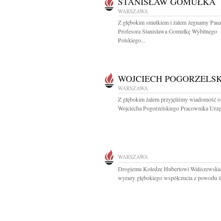
STANISŁAW GOMUŁKA
WARSZAWA
Z głębokim smutkiem i żalem żegnamy Pan
Profesora Stanisława Gomułkę Wybitnego
Polskiego...
WOJCIECH POGORZELSK
WARSZAWA
Z głębokim żalem przyjęliśmy wiadomość o
Wojciecha Pogorzelskiego Pracownika Urzę
WARSZAWA
Drogiemu Koledze Hubertowi Waliszewsk
wyrazy głębokiego współczucia z powodu śm