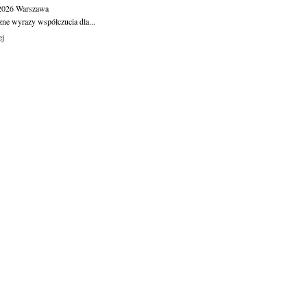
.2026
Warszawa
zne wyrazy współczucia dla...
ej