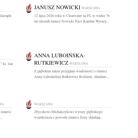
JANUSZ NOWICKI
WARSZAWA
Zarządu
12 lipca 2026 roku w Clearwater na FL w wieku 78
lat odszedł Janusz Nowicki Nasz Kapitan Wyrazy...
ANNA LUBOIŃSKA-
RUTKIEWICZ
" ks. Jan
WARSZAWA
Z głębokim żalem przyjęłam wiadomość o śmierci
Anny Luboińskiej-Rutkiewicz Rodzinie, składam...
WA
WARSZAWA
 śmierci
Zbyszkowi Michalczykowi wyrazy głębokiego
..
współczucia z powodu śmierci Żony składają...