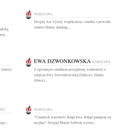
WARSZAWA
Drogiej Ani wyrazy współczucia i smutku z powodu
śmierci Mamy składają...
ańską
rzy...
EWA DZWONKOWSKA
WARSZAWA
 śmierci
Z ogromnym smutkiem przyjęliśmy wiadomość o
odejściu Ewy Dzwonkowskiej Darkowi, Dianie,
Oliwii i...
AWA
WARSZAWA
"Umarłych wieczność dotąd trwa, dokąd pamięcią się
ego...
im płaci" Drogiej Marcie Sobocie wyrazy...