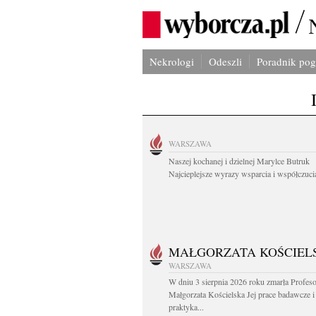
Nekrologi
Odeszli
Poradnik po
WARSZAWA
Naszej kochanej i dzielnej Marylce Butruk
Najcieplejsze wyrazy wsparcia i współczucia
MAŁGORZATA KOŚCIEL
WARSZAWA
W dniu 3 sierpnia 2026 roku zmarła Profes
Małgorzata Kościelska Jej prace badawcze i
praktyka...