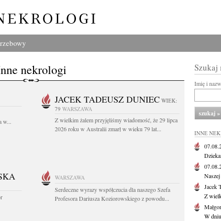
grzebowy
Inne nekrologi
Szukaj
Imię i naz
JACEK TADEUSZ DUNIEC
WIEK:
79
WARSZAWA
Z wielkim żalem przyjęliśmy wiadomość, że 29 lipca
 w...
2026 roku w Australii zmarł w wieku 79 lat...
INNE NE
07.08
Dziekan
07.08
SKA
Naszej 
WARSZAWA
Jacek 
Serdeczne wyrazy współczucia dla naszego Szefa
Z wiel
or
Profesora Dariusza Koziorowskiego z powodu...
Małgor
W dniu 