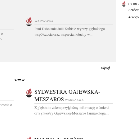
07.08
Serdec
+ więc
WARSZAWA
Pani Dziekanie Julii Kubisie wyrazy głębokiego
 o
współczucia oraz wsparcia i otuchy w...
o
więcej
SYLWESTRA GAJEWSKA-
MESZAROS
WARSZAWA
domość o
Z głębokim żalem przyjęliśmy informację o śmierci
dr Sylwestry Gajewskiej-Meszaros farmakologa,...