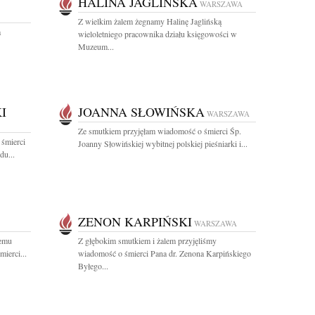
HALINA JAGLIŃSKA
WARSZAWA
Z wielkim żalem żegnamy Halinę Jaglińską
a
wieloletniego pracownika działu księgowości w
Muzeum...
I
JOANNA SŁOWIŃSKA
WARSZAWA
Ze smutkiem przyjęłam wiadomość o śmierci Śp.
 śmierci
Joanny Słowińskiej wybitnej polskiej pieśniarki i...
du...
ZENON KARPIŃSKI
WARSZAWA
iemu
Z głębokim smutkiem i żalem przyjęliśmy
ierci...
wiadomość o śmierci Pana dr. Zenona Karpińskiego
Byłego...