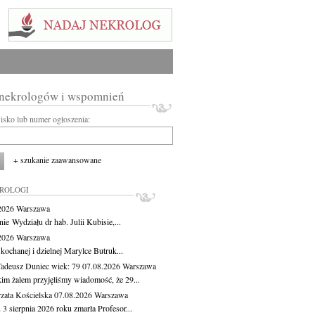
 nekrologów i wspomnień
wisko lub numer ogłoszenia:
+ szukanie zaawansowane
KROLOGI
.2026
Warszawa
ie Wydziału dr hab. Julii Kubisie,...
.2026
Warszawa
kochanej i dzielnej Marylce Butruk...
Tadeusz Duniec
wiek: 79
07.08.2026
Warszawa
kim żalem przyjęliśmy wiadomość, że 29...
zata Kościelska
07.08.2026
Warszawa
3 sierpnia 2026 roku zmarła Profesor...