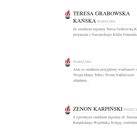
TERESA GRABOWSKA
KAŃSKA
WARSZAWA
Ze smutkiem żegnamy Teresę Grabowską K
przyjaciele z Narciarskiego Klubu Dziennika
WARSZAWA
Aniu ze smutkiem przyjęliśmy wiadomość o
Twojej Mamy Tobie i Twoim Najbliższym
składamy...
ZENON KARPIŃSKI
WARSZ
Z ogromnym smutkiem żegnamy dr. Zenona
Karpińskiego Wspólnika, Kolegę, wieloletni