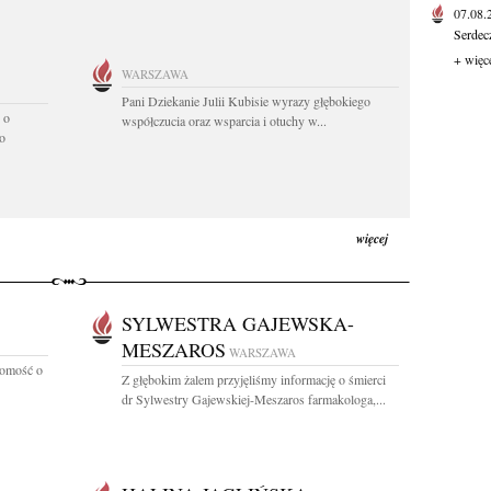
07.08
Serdec
+ więc
WARSZAWA
Pani Dziekanie Julii Kubisie wyrazy głębokiego
 o
współczucia oraz wsparcia i otuchy w...
o
więcej
SYLWESTRA GAJEWSKA-
MESZAROS
WARSZAWA
domość o
Z głębokim żalem przyjęliśmy informację o śmierci
dr Sylwestry Gajewskiej-Meszaros farmakologa,...