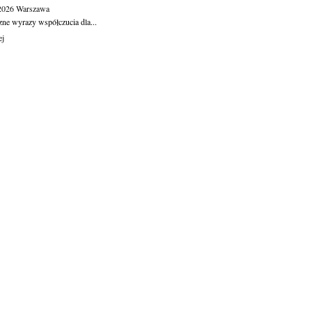
.2026
Warszawa
zne wyrazy współczucia dla...
ej