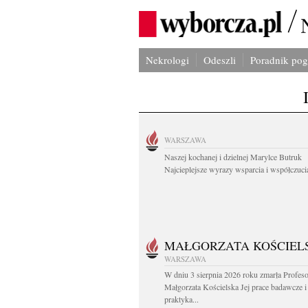
Nekrologi
Odeszli
Poradnik po
WARSZAWA
Naszej kochanej i dzielnej Marylce Butruk
Najcieplejsze wyrazy wsparcia i współczucia
MAŁGORZATA KOŚCIEL
WARSZAWA
W dniu 3 sierpnia 2026 roku zmarła Profes
Małgorzata Kościelska Jej prace badawcze i
praktyka...