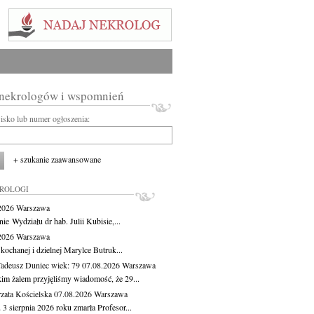
 nekrologów i wspomnień
wisko lub numer ogłoszenia:
+ szukanie zaawansowane
KROLOGI
.2026
Warszawa
ie Wydziału dr hab. Julii Kubisie,...
.2026
Warszawa
kochanej i dzielnej Marylce Butruk...
Tadeusz Duniec
wiek: 79
07.08.2026
Warszawa
kim żalem przyjęliśmy wiadomość, że 29...
zata Kościelska
07.08.2026
Warszawa
3 sierpnia 2026 roku zmarła Profesor...