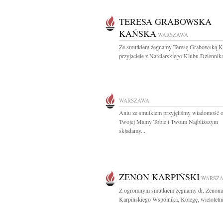
TERESA GRABOWSKA
KAŃSKA
WARSZAWA
Ze smutkiem żegnamy Teresę Grabowską K
przyjaciele z Narciarskiego Klubu Dziennika
WARSZAWA
Aniu ze smutkiem przyjęliśmy wiadomość o
Twojej Mamy Tobie i Twoim Najbliższym
składamy...
ZENON KARPIŃSKI
WARSZ
Z ogromnym smutkiem żegnamy dr. Zenona
Karpińskiego Wspólnika, Kolegę, wieloletni