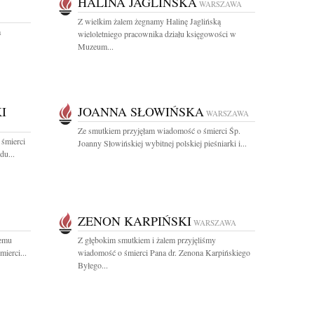
HALINA JAGLIŃSKA
WARSZAWA
Z wielkim żalem żegnamy Halinę Jaglińską
a
wieloletniego pracownika działu księgowości w
Muzeum...
I
JOANNA SŁOWIŃSKA
WARSZAWA
Ze smutkiem przyjęłam wiadomość o śmierci Śp.
 śmierci
Joanny Słowińskiej wybitnej polskiej pieśniarki i...
du...
ZENON KARPIŃSKI
WARSZAWA
iemu
Z głębokim smutkiem i żalem przyjęliśmy
ierci...
wiadomość o śmierci Pana dr. Zenona Karpińskiego
Byłego...