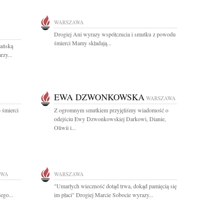
WARSZAWA
Drogiej Ani wyrazy współczucia i smutku z powodu
śmierci Mamy składają...
ańską
rzy...
EWA DZWONKOWSKA
WARSZAWA
 śmierci
Z ogromnym smutkiem przyjęliśmy wiadomość o
odejściu Ewy Dzwonkowskiej Darkowi, Dianie,
Oliwii i...
AWA
WARSZAWA
"Umarłych wieczność dotąd trwa, dokąd pamięcią się
ego...
im płaci" Drogiej Marcie Sobocie wyrazy...