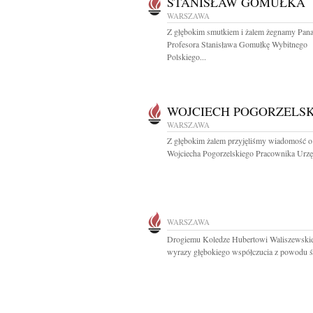
STANISŁAW GOMUŁKA
WARSZAWA
Z głębokim smutkiem i żalem żegnamy Pan
Profesora Stanisława Gomułkę Wybitnego
Polskiego...
WOJCIECH POGORZELSK
WARSZAWA
Z głębokim żalem przyjęliśmy wiadomość o
Wojciecha Pogorzelskiego Pracownika Urzę
WARSZAWA
Drogiemu Koledze Hubertowi Waliszewsk
wyrazy głębokiego współczucia z powodu śm