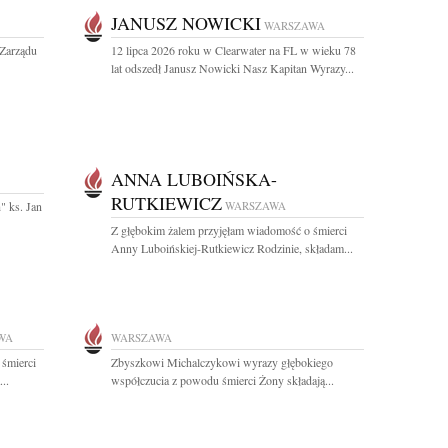
JANUSZ NOWICKI
WARSZAWA
Zarządu
12 lipca 2026 roku w Clearwater na FL w wieku 78
lat odszedł Janusz Nowicki Nasz Kapitan Wyrazy...
ANNA LUBOIŃSKA-
RUTKIEWICZ
" ks. Jan
WARSZAWA
Z głębokim żalem przyjęłam wiadomość o śmierci
Anny Luboińskiej-Rutkiewicz Rodzinie, składam...
WA
WARSZAWA
 śmierci
Zbyszkowi Michalczykowi wyrazy głębokiego
..
współczucia z powodu śmierci Żony składają...