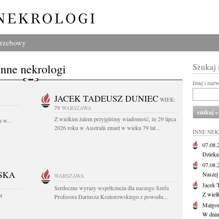
grzebowy
Inne nekrologi
Szukaj
Imię i naz
JACEK TADEUSZ DUNIEC
WIEK:
79
WARSZAWA
Z wielkim żalem przyjęliśmy wiadomość, że 29 lipca
 w...
2026 roku w Australii zmarł w wieku 79 lat...
INNE NE
07.08
Dziekan
07.08
SKA
Naszej 
WARSZAWA
Jacek 
Serdeczne wyrazy współczucia dla naszego Szefa
Z wiel
or
Profesora Dariusza Koziorowskiego z powodu...
Małgor
W dniu 