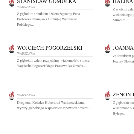
STANISŁAW GOMUŁKA
HALINA
WARSZAWA
Z wielkim żal
Z głębokim smutkiem i żalem żegnamy Pana
wieloletniego 
Profesora Stanisława Gomułkę Wybitnego
Muzeum...
Polskiego...
WOJCIECH POGORZELSKI
JOANNA
WARSZAWA
Ze smutkiem p
Z głębokim żalem przyjęliśmy wiadomość o śmierci
Joanny Słowińsk
Wojciecha Pogorzelskiego Pracownika Urzędu...
ZENON 
WARSZAWA
Drogiemu Koledze Hubertowi Waliszewskiemu
Z głębokim smu
wyrazy głębokiego współczucia z powodu śmierci...
wiadomość o ś
Byłego...