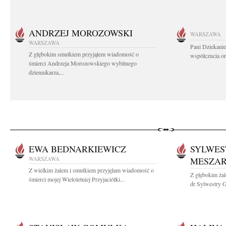
ANDRZEJ MOROZOWSKI
WARSZAWA
WARSZAWA
Pani Dziekanie
Z głębokim smutkiem przyjąłem wiadomość o
współczucia or
śmierci Andrzeja Morozowskiego wybitnego
dziennikarza,...
EWA BEDNARKIEWICZ
SYLWES
WARSZAWA
MESZA
Z wielkim żalem i smutkiem przyjęłam wiadomość o
Z głębokim żal
śmierci mojej Wieloletniej Przyjaciółki...
dr Sylwestry G