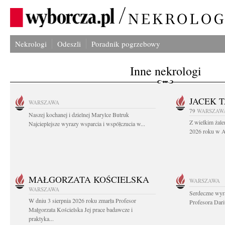
Nekrologi
Odeszli
Poradnik pogrzebowy
Inne nekrologi
JACEK 
WARSZAWA
79
WARSZAW
Naszej kochanej i dzielnej Marylce Butruk
Z wielkim żale
Najcieplejsze wyrazy wsparcia i współczucia w...
2026 roku w Au
MAŁGORZATA KOŚCIELSKA
WARSZAWA
WARSZAWA
Serdeczne wyr
W dniu 3 sierpnia 2026 roku zmarła Profesor
Profesora Dar
Małgorzata Kościelska Jej prace badawcze i
praktyka...