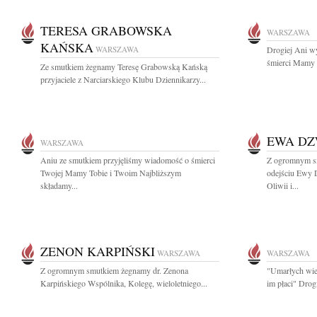
TERESA GRABOWSKA
WARSZAWA
KAŃSKA
WARSZAWA
Drogiej Ani w
śmierci Mamy s
Ze smutkiem żegnamy Teresę Grabowską Kańską
przyjaciele z Narciarskiego Klubu Dziennikarzy...
EWA D
WARSZAWA
Aniu ze smutkiem przyjęliśmy wiadomość o śmierci
Z ogromnym s
Twojej Mamy Tobie i Twoim Najbliższym
odejściu Ewy 
składamy...
Oliwii i...
ZENON KARPIŃSKI
WARSZAWA
WARSZAWA
Z ogromnym smutkiem żegnamy dr. Zenona
"Umarłych wiec
Karpińskiego Wspólnika, Kolegę, wieloletniego...
im płaci" Drog