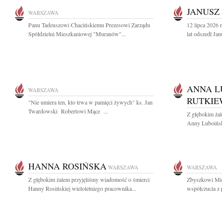
JANUSZ
WARSZAWA
Panu Tadeuszowi Chacińskiemu Prezesowi Zarządu
12 lipca 2026
Spółdzielni Mieszkaniowej "Muranów"...
lat odszedł Ja
ANNA L
WARSZAWA
RUTKIE
"Nie umiera ten, kto trwa w pamięci żywych" ks. Jan
Twardowski Robertowi Mące ...
Z głębokim ża
Anny Luboiński
HANNA ROSIŃSKA
WARSZAWA
WARSZAWA
Z głębokim żalem przyjęliśmy wiadomość o śmierci
Zbyszkowi Mic
Hanny Rosińskiej wieloletniego pracownika...
współczucia z 