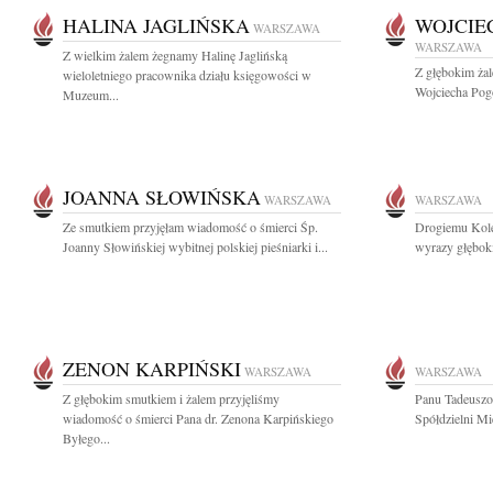
HALINA JAGLIŃSKA
WOJCIE
WARSZAWA
WARSZAWA
Z wielkim żalem żegnamy Halinę Jaglińską
Z głębokim ża
wieloletniego pracownika działu księgowości w
Wojciecha Pog
Muzeum...
JOANNA SŁOWIŃSKA
WARSZAWA
WARSZAWA
Ze smutkiem przyjęłam wiadomość o śmierci Śp.
Drogiemu Kol
Joanny Słowińskiej wybitnej polskiej pieśniarki i...
wyrazy głęboki
ZENON KARPIŃSKI
WARSZAWA
WARSZAWA
Z głębokim smutkiem i żalem przyjęliśmy
Panu Tadeuszo
wiadomość o śmierci Pana dr. Zenona Karpińskiego
Spółdzielni M
Byłego...