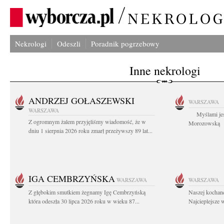
Nekrologi
Odeszli
Poradnik pogrzebowy
Inne nekrologi
ANDRZEJ GOŁASZEWSKI
WARSZAWA
WARSZAWA
Myślami jes
Z ogromnym żalem przyjęliśmy wiadomość, że w
Morozowską Ag
dniu 1 sierpnia 2026 roku zmarł przeżywszy 89 lat...
IGA CEMBRZYŃSKA
WARSZAWA
WARSZAWA
Z głębokim smutkiem żegnamy Igę Cembrzyńską
Naszej kochane
która odeszła 30 lipca 2026 roku w wieku 87...
Najcieplejsze 