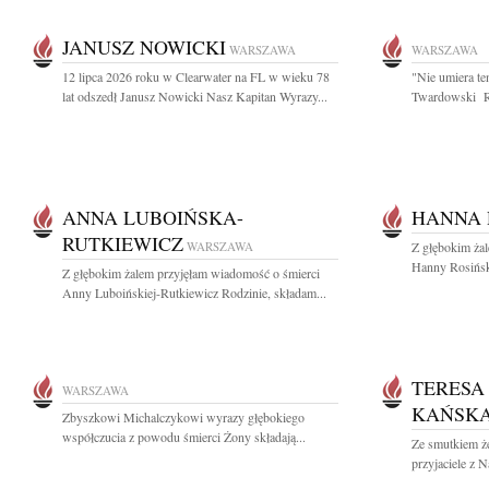
JANUSZ NOWICKI
WARSZAWA
WARSZAWA
12 lipca 2026 roku w Clearwater na FL w wieku 78
"Nie umiera te
lat odszedł Janusz Nowicki Nasz Kapitan Wyrazy...
Twardowski R
ANNA LUBOIŃSKA-
HANNA 
RUTKIEWICZ
WARSZAWA
Z głębokim ża
Hanny Rosiński
Z głębokim żalem przyjęłam wiadomość o śmierci
Anny Luboińskiej-Rutkiewicz Rodzinie, składam...
TERESA
WARSZAWA
KAŃSK
Zbyszkowi Michalczykowi wyrazy głębokiego
współczucia z powodu śmierci Żony składają...
Ze smutkiem 
przyjaciele z 