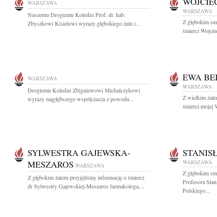
WOJCIE
WARSZAWA
WARSZAWA
Naszemu Drogiemu Koledze Prof. dr. hab.
Z głębokim sm
Zbyszkowi Kisielowi wyrazy głębokiego żalu i...
śmierci Wojcie
EWA BE
WARSZAWA
WARSZAWA
Drogiemu Koledze Zbigniewowi Michalczykowi
Z wielkim żal
wyrazy najgłębszego współczucia z powodu...
śmierci mojej W
SYLWESTRA GAJEWSKA-
STANIS
MESZAROS
WARSZAWA
WARSZAWA
Z głębokim sm
Z głębokim żalem przyjęliśmy informację o śmierci
Profesora Sta
dr Sylwestry Gajewskiej-Meszaros farmakologa,...
Polskiego...