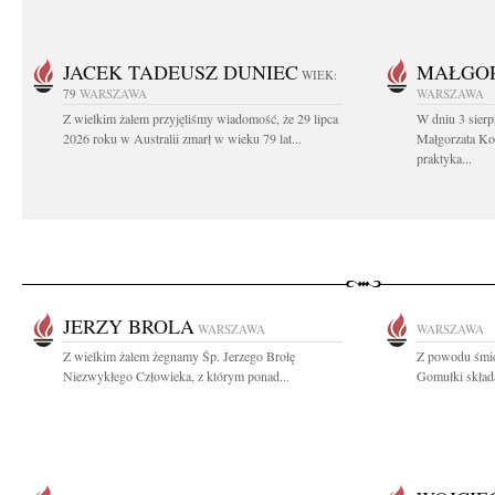
JACEK TADEUSZ DUNIEC
MAŁGOR
WIEK:
79
WARSZAWA
WARSZAWA
Z wielkim żalem przyjęliśmy wiadomość, że 29 lipca
W dniu 3 sierp
2026 roku w Australii zmarł w wieku 79 lat...
Małgorzata Koś
praktyka...
JERZY BROLA
WARSZAWA
WARSZAWA
Z wielkim żalem żegnamy Śp. Jerzego Brolę
Z powodu śmie
Niezwykłego Człowieka, z którym ponad...
Gomułki składa