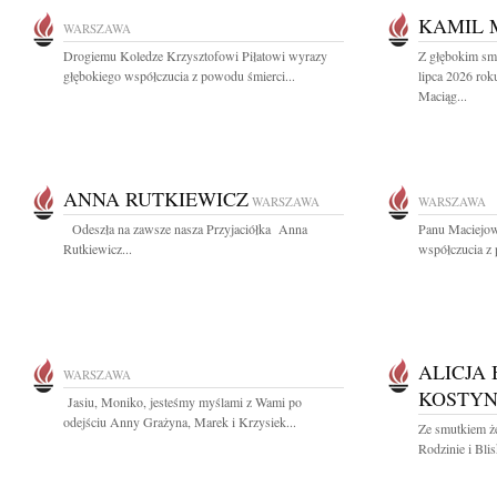
KAMIL 
WARSZAWA
Drogiemu Koledze Krzysztofowi Piłatowi wyrazy
Z głębokim sm
głębokiego współczucia z powodu śmierci...
lipca 2026 rok
Maciąg...
ANNA RUTKIEWICZ
WARSZAWA
WARSZAWA
Odeszła na zawsze nasza Przyjaciółka Anna
Panu Maciejo
Rutkiewicz...
współczucia z 
ALICJA 
WARSZAWA
KOSTYN
Jasiu, Moniko, jesteśmy myślami z Wami po
odejściu Anny Grażyna, Marek i Krzysiek...
Ze smutkiem ż
Rodzinie i Bli