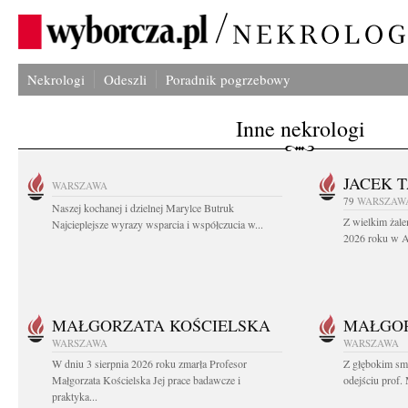
Nekrologi
Odeszli
Poradnik pogrzebowy
Inne nekrologi
JACEK 
WARSZAWA
79
WARSZAW
Naszej kochanej i dzielnej Marylce Butruk
Z wielkim żale
Najcieplejsze wyrazy wsparcia i współczucia w...
2026 roku w Au
MAŁGORZATA KOŚCIELSKA
MAŁGOR
WARSZAWA
WARSZAWA
W dniu 3 sierpnia 2026 roku zmarła Profesor
Z głębokim sm
Małgorzata Kościelska Jej prace badawcze i
odejściu prof. 
praktyka...