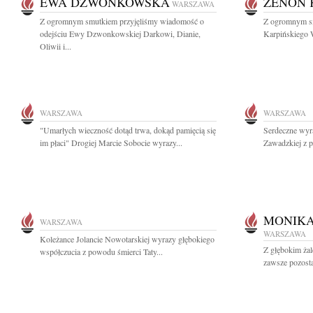
EWA DZWONKOWSKA
ZENON 
WARSZAWA
Z ogromnym smutkiem przyjęliśmy wiadomość o
Z ogromnym s
odejściu Ewy Dzwonkowskiej Darkowi, Dianie,
Karpińskiego W
Oliwii i...
WARSZAWA
WARSZAWA
"Umarłych wieczność dotąd trwa, dokąd pamięcią się
Serdeczne wyr
im płaci" Drogiej Marcie Sobocie wyrazy...
Zawadzkiej z p
MONIK
WARSZAWA
WARSZAWA
Koleżance Jolancie Nowotarskiej wyrazy głębokiego
Z głębokim ż
współczucia z powodu śmierci Taty...
zawsze pozosta