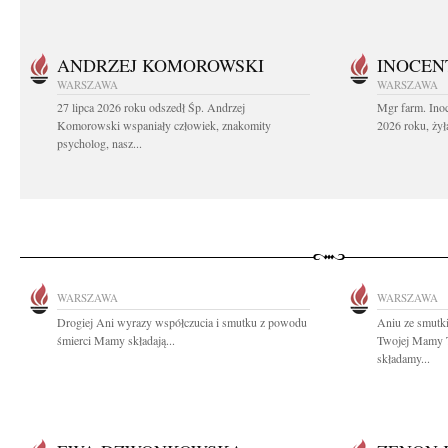
ANDRZEJ KOMOROWSKI
INOCEN
WARSZAWA
WARSZAWA
27 lipca 2026 roku odszedł Śp. Andrzej
Mgr farm. Inoc
Komorowski wspaniały człowiek, znakomity
2026 roku, żył
psycholog, nasz...
WARSZAWA
WARSZAWA
Drogiej Ani wyrazy współczucia i smutku z powodu
Aniu ze smutk
śmierci Mamy składają...
Twojej Mamy T
składamy...