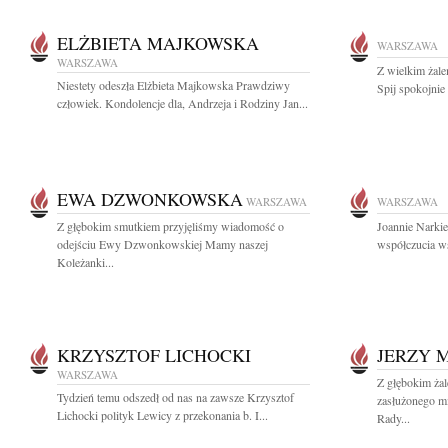
ELŻBIETA MAJKOWSKA
WARSZAWA
WARSZAWA
Z wielkim żal
Niestety odeszła Elżbieta Majkowska Prawdziwy
Spij spokojnie
człowiek. Kondolencje dla, Andrzeja i Rodziny Jan...
EWA DZWONKOWSKA
WARSZAWA
WARSZAWA
Z głębokim smutkiem przyjęliśmy wiadomość o
Joannie Narkie
odejściu Ewy Dzwonkowskiej Mamy naszej
współczucia ws
Koleżanki...
KRZYSZTOF LICHOCKI
JERZY 
WARSZAWA
Z głębokim ża
Tydzień temu odszedł od nas na zawsze Krzysztof
zasłużonego mi
Lichocki polityk Lewicy z przekonania b. I...
Rady...