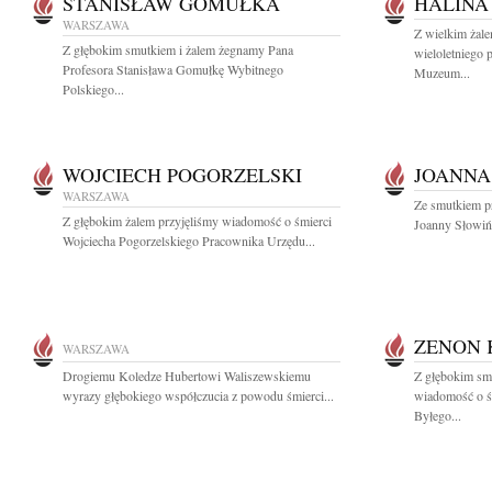
STANISŁAW GOMUŁKA
HALINA
WARSZAWA
Z wielkim żal
Z głębokim smutkiem i żalem żegnamy Pana
wieloletniego 
Profesora Stanisława Gomułkę Wybitnego
Muzeum...
Polskiego...
WOJCIECH POGORZELSKI
JOANNA
WARSZAWA
Ze smutkiem p
Z głębokim żalem przyjęliśmy wiadomość o śmierci
Joanny Słowińsk
Wojciecha Pogorzelskiego Pracownika Urzędu...
ZENON 
WARSZAWA
Drogiemu Koledze Hubertowi Waliszewskiemu
Z głębokim smu
wyrazy głębokiego współczucia z powodu śmierci...
wiadomość o ś
Byłego...