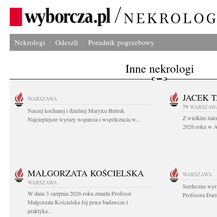
Nekrologi
Odeszli
Poradnik pogrzebowy
Inne nekrologi
JACEK 
WARSZAWA
79
WARSZAW
Naszej kochanej i dzielnej Marylce Butruk
Z wielkim żale
Najcieplejsze wyrazy wsparcia i współczucia w...
2026 roku w Au
MAŁGORZATA KOŚCIELSKA
WARSZAWA
WARSZAWA
Serdeczne wyr
W dniu 3 sierpnia 2026 roku zmarła Profesor
Profesora Dar
Małgorzata Kościelska Jej prace badawcze i
praktyka...