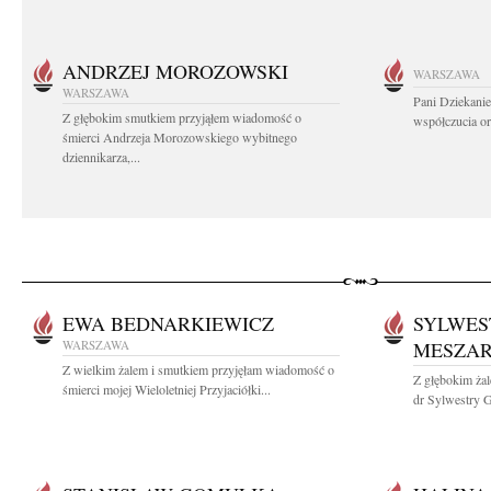
ANDRZEJ MOROZOWSKI
WARSZAWA
WARSZAWA
Pani Dziekanie
Z głębokim smutkiem przyjąłem wiadomość o
współczucia or
śmierci Andrzeja Morozowskiego wybitnego
dziennikarza,...
EWA BEDNARKIEWICZ
SYLWES
WARSZAWA
MESZA
Z wielkim żalem i smutkiem przyjęłam wiadomość o
Z głębokim żal
śmierci mojej Wieloletniej Przyjaciółki...
dr Sylwestry G