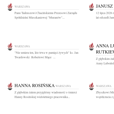
JANUSZ
WARSZAWA
Panu Tadeuszowi Chacińskiemu Prezesowi Zarządu
12 lipca 2026
Spółdzielni Mieszkaniowej "Muranów"...
lat odszedł Ja
ANNA L
WARSZAWA
RUTKIE
"Nie umiera ten, kto trwa w pamięci żywych" ks. Jan
Twardowski Robertowi Mące ...
Z głębokim ża
Anny Luboiński
HANNA ROSIŃSKA
WARSZAWA
WARSZAWA
Z głębokim żalem przyjęliśmy wiadomość o śmierci
Zbyszkowi Mic
Hanny Rosińskiej wieloletniego pracownika...
współczucia z 