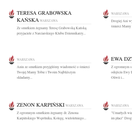
TERESA GRABOWSKA
WARSZAWA
KAŃSKA
WARSZAWA
Drogiej Ani w
śmierci Mamy s
Ze smutkiem żegnamy Teresę Grabowską Kańską
przyjaciele z Narciarskiego Klubu Dziennikarzy...
EWA D
WARSZAWA
Aniu ze smutkiem przyjęliśmy wiadomość o śmierci
Z ogromnym s
Twojej Mamy Tobie i Twoim Najbliższym
odejściu Ewy 
składamy...
Oliwii i...
ZENON KARPIŃSKI
WARSZAWA
WARSZAWA
Z ogromnym smutkiem żegnamy dr. Zenona
"Umarłych wiec
Karpińskiego Wspólnika, Kolegę, wieloletniego...
im płaci" Drog