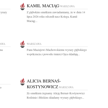
KAMIL MACIĄG
WARSZAWA
wyrazy
Z głębokim smutkiem zawiadamiamy, że w dniu 14
lipca 2026 roku odszedł nasz Kolega, Kamil
Maciąg...
AWA
WARSZAWA
nna
Panu Maciejowi Machowskiemu wyrazy głębokiego
współczucia z powodu śmierci Ojca składają...
ALICJA BERNAŚ-
KOSTYNOWICZ
po
WARSZAWA
.
Ze smutkiem żegnamy Alicję Bernaś-Kostynowicz
Rodzinie i Bliskim składamy wyrazy głębokiego...