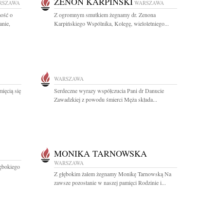
ZENON KARPIŃSKI
RSZAWA
WARSZAWA
ość o
Z ogromnym smutkiem żegnamy dr. Zenona
nie,
Karpińskiego Wspólnika, Kolegę, wieloletniego...
WARSZAWA
ięcią się
Serdeczne wyrazy współczucia Pani dr Danucie
Zawadzkiej z powodu śmierci Męża składa...
MONIKA TARNOWSKA
WARSZAWA
łębokiego
Z głębokim żalem żegnamy Monikę Tarnowską Na
zawsze pozostanie w naszej pamięci Rodzinie i...