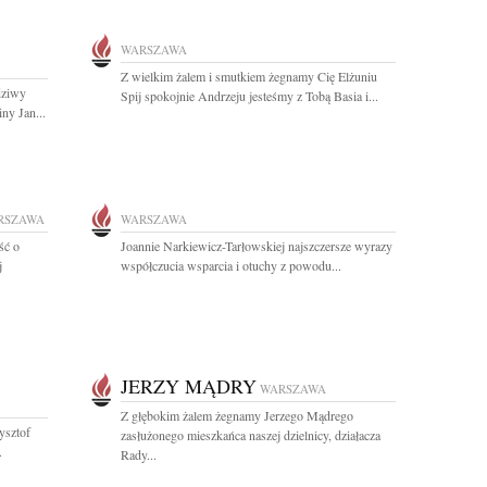
WARSZAWA
Z wielkim żalem i smutkiem żegnamy Cię Elżuniu
dziwy
Spij spokojnie Andrzeju jesteśmy z Tobą Basia i...
ny Jan...
RSZAWA
WARSZAWA
ść o
Joannie Narkiewicz-Tarłowskiej najszczersze wyrazy
j
współczucia wsparcia i otuchy z powodu...
JERZY MĄDRY
WARSZAWA
Z głębokim żalem żegnamy Jerzego Mądrego
ysztof
zasłużonego mieszkańca naszej dzielnicy, działacza
.
Rady...