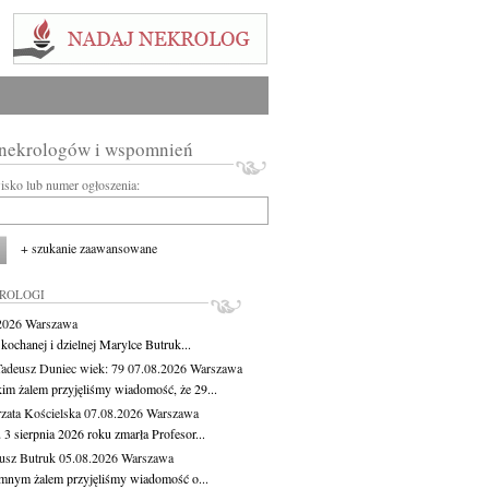
 nekrologów i wspomnień
wisko lub numer ogłoszenia:
+ szukanie zaawansowane
KROLOGI
.2026
Warszawa
kochanej i dzielnej Marylce Butruk...
Tadeusz Duniec
wiek: 79
07.08.2026
Warszawa
kim żalem przyjęliśmy wiadomość, że 29...
zata Kościelska
07.08.2026
Warszawa
3 sierpnia 2026 roku zmarła Profesor...
usz Butruk
05.08.2026
Warszawa
mnym żalem przyjęliśmy wiadomość o...