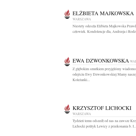
ELŻBIETA MAJKOWSKA
WARSZAWA
Niestety odeszła Elżbieta Majkowska Praw
człowiek. Kondolencje dla, Andrzeja i Rodzi
EWA DZWONKOWSKA
WA
Z głębokim smutkiem przyjęliśmy wiadomo
odejściu Ewy Dzwonkowskiej Mamy nasze
Koleżanki...
KRZYSZTOF LICHOCKI
WARSZAWA
Tydzień temu odszedł od nas na zawsze Krz
Lichocki polityk Lewicy z przekonania b. I..