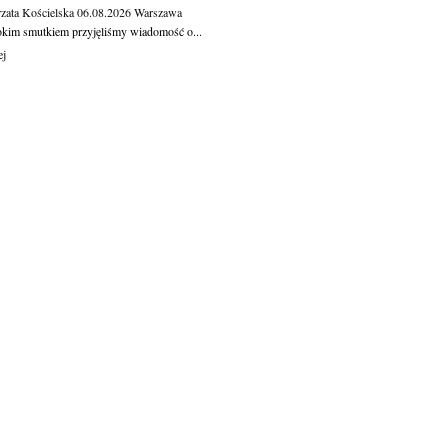
zata Kościelska
06.08.2026
Warszawa
okim smutkiem przyjęliśmy wiadomość o...
ej