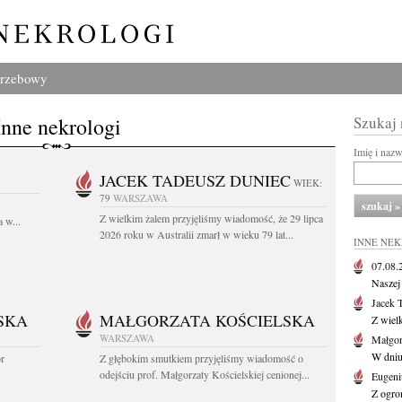
grzebowy
Inne nekrologi
Szukaj
Imię i naz
JACEK TADEUSZ DUNIEC
WIEK:
79
WARSZAWA
Z wielkim żalem przyjęliśmy wiadomość, że 29 lipca
 w...
2026 roku w Australii zmarł w wieku 79 lat...
INNE NE
07.08
Naszej 
Jacek 
SKA
MAŁGORZATA KOŚCIELSKA
Z wiel
WARSZAWA
Małgor
W dniu 
or
Z głębokim smutkiem przyjęliśmy wiadomość o
odejściu prof. Małgorzaty Kościelskiej cenionej...
Eugeni
Z ogro