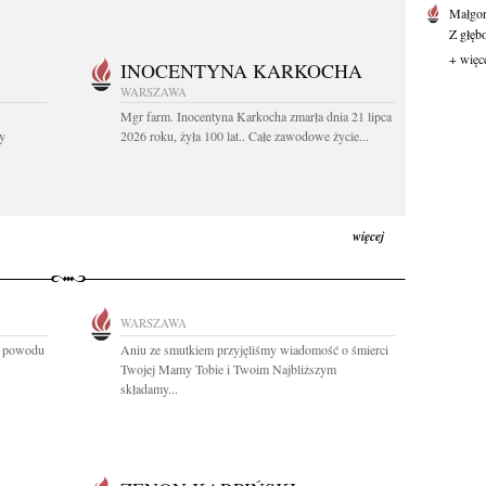
Małgor
Z głęb
+ więc
INOCENTYNA KARKOCHA
WARSZAWA
Mgr farm. Inocentyna Karkocha zmarła dnia 21 lipca
y
2026 roku, żyła 100 lat.. Całe zawodowe życie...
więcej
WARSZAWA
z powodu
Aniu ze smutkiem przyjęliśmy wiadomość o śmierci
Twojej Mamy Tobie i Twoim Najbliższym
składamy...