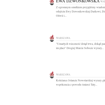
EWA DZWONKOWSKA
WA
Z ogromnym smutkiem przyjęliśmy wiadom
odejściu Ewy Dzwonkowskiej Darkowi, Dia
Oliwii i...
WARSZAWA
"Umarłych wieczność dotąd trwa, dokąd pam
im płaci" Drogiej Marcie Sobocie wyrazy...
WARSZAWA
Koleżance Jolancie Nowotarskiej wyrazy g
współczucia z powodu śmierci Taty...