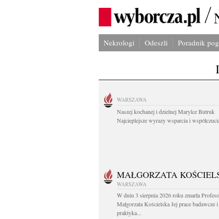
Nekrologi
Odeszli
Poradnik po
WARSZAWA
Naszej kochanej i dzielnej Marylce Butruk
Najcieplejsze wyrazy wsparcia i współczucia
MAŁGORZATA KOŚCIEL
WARSZAWA
W dniu 3 sierpnia 2026 roku zmarła Profes
Małgorzata Kościelska Jej prace badawcze i
praktyka...