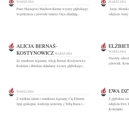
WARSZAWA
WARSZAWA
Panu Maciejowi Machowskiemu wyrazy głębokiego
Jasiu, Moniko
współczucia z powodu śmierci Ojca składają...
odejściu Anny 
ALICJA BERNAŚ-
ELŻBIE
KOSTYNOWICZ
WARSZAWA
WARSZAWA
Niestety odes
Ze smutkiem żegnamy Alicję Bernaś-Kostynowicz
człowiek. Kond
Rodzinie i Bliskim składamy wyrazy głębokiego...
EWA D
WARSZAWA
Z wielkim żalem i smutkiem żegnamy Cię Elżuniu
Z głębokim sm
Spij spokojnie Andrzeju jesteśmy z Tobą Basia i...
odejściu Ewy
Koleżanki...