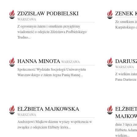
ZDZISŁAW PODBIELSKI
ZENEK 
WARSZAWA
Ze smutkiem ż
Z ogromnym żalem i smutkiem przyjęliśmy
Karpińskiego d
wiadomość o odejściu Zdzisława Podbielskiego
Trudno...
HANNA MINOTA
DARIUS
WARSZAWA
WARSZAWA
Społeczność Wydziału Socjologii Uniwersytetu
Z wielkim żal
Warszawskiego z żalem żegna Panią Hannę...
Pana Dariusza 
ELŻBIETA MAJKOWSKA
ELŻBIE
WARSZAWA
MAJKO
Andrzejowi Majkowskiemu wyrazy współczucia w
dniu 3 lipca z
związku z odejściem Elżbiety która...
Elżbieta Adam
wielkim...