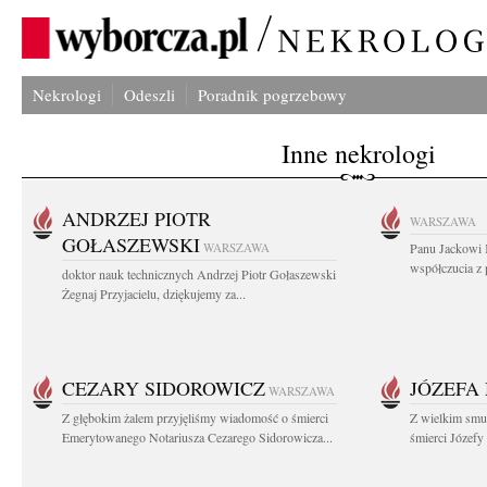
Nekrologi
Odeszli
Poradnik pogrzebowy
Inne nekrologi
ANDRZEJ PIOTR
WARSZAWA
GOŁASZEWSKI
WARSZAWA
Panu Jackowi 
współczucia z 
doktor nauk technicznych Andrzej Piotr Gołaszewski
Żegnaj Przyjacielu, dziękujemy za...
CEZARY SIDOROWICZ
JÓZEFA
WARSZAWA
Z głębokim żalem przyjęliśmy wiadomość o śmierci
Z wielkim smu
Emerytowanego Notariusza Cezarego Sidorowicza...
śmierci Józefy