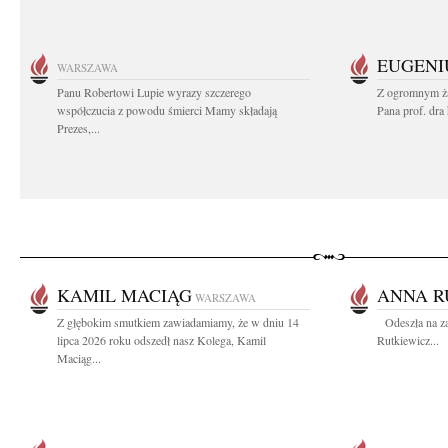
EUGENI
WARSZAWA
Panu Robertowi Lupie wyrazy szczerego
Z ogromnym ża
współczucia z powodu śmierci Mamy składają
Pana prof. dra
Prezes,...
KAMIL MACIĄG
ANNA R
WARSZAWA
Z głębokim smutkiem zawiadamiamy, że w dniu 14
Odeszła na za
lipca 2026 roku odszedł nasz Kolega, Kamil
Rutkiewicz...
Maciąg...