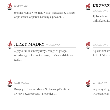
KRZYSZ
WARSZAWA
WARSZAWA
Joannie Narkiewicz-Tarłowskiej najszczersze wyrazy
Tydzień temu o
współczucia wsparcia i otuchy z powodu...
Lichocki polity
JERZY MĄDRY
WARSZAWA
WARSZAWA
Z głębokim żalem żegnamy Jerzego Mądrego
Z głębokim sm
zasłużonego mieszkańca naszej dzielnicy, działacza
śmierci Ojca d
Rady...
WARSZAWA
WARSZAWA
Drogiej Koleżance Marcie Stefańskiej-Parafiniuk
Żegnamy drogi
wyrazy szczerego żalu i głębokiego...
współczujemy 