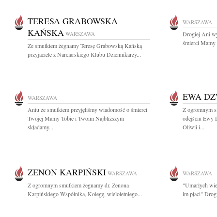
TERESA GRABOWSKA
WARSZAWA
KAŃSKA
WARSZAWA
Drogiej Ani w
śmierci Mamy s
Ze smutkiem żegnamy Teresę Grabowską Kańską
przyjaciele z Narciarskiego Klubu Dziennikarzy...
EWA D
WARSZAWA
Aniu ze smutkiem przyjęliśmy wiadomość o śmierci
Z ogromnym s
Twojej Mamy Tobie i Twoim Najbliższym
odejściu Ewy 
składamy...
Oliwii i...
ZENON KARPIŃSKI
WARSZAWA
WARSZAWA
Z ogromnym smutkiem żegnamy dr. Zenona
"Umarłych wiec
Karpińskiego Wspólnika, Kolegę, wieloletniego...
im płaci" Drog