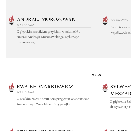
ANDRZEJ MOROZOWSKI
WARSZAWA
WARSZAWA
Pani Dziekanie
Z głębokim smutkiem przyjąłem wiadomość o
współczucia or
śmierci Andrzeja Morozowskiego wybitnego
dziennikarza,...
EWA BEDNARKIEWICZ
SYLWES
WARSZAWA
MESZA
Z wielkim żalem i smutkiem przyjęłam wiadomość o
Z głębokim żal
śmierci mojej Wieloletniej Przyjaciółki...
dr Sylwestry G