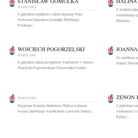
STANISŁAW GOMUŁKA
HALINA
WARSZAWA
Z wielkim żal
Z głębokim smutkiem i żalem żegnamy Pana
wieloletniego 
Profesora Stanisława Gomułkę Wybitnego
Muzeum...
Polskiego...
WOJCIECH POGORZELSKI
JOANNA
WARSZAWA
Ze smutkiem p
Z głębokim żalem przyjęliśmy wiadomość o śmierci
Joanny Słowińsk
Wojciecha Pogorzelskiego Pracownika Urzędu...
ZENON 
WARSZAWA
Drogiemu Koledze Hubertowi Waliszewskiemu
Z głębokim smu
wyrazy głębokiego współczucia z powodu śmierci...
wiadomość o ś
Byłego...