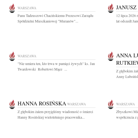
JANUSZ
WARSZAWA
Panu Tadeuszowi Chacińskiemu Prezesowi Zarządu
12 lipca 2026
Spółdzielni Mieszkaniowej "Muranów"...
lat odszedł Ja
ANNA L
WARSZAWA
RUTKIE
"Nie umiera ten, kto trwa w pamięci żywych" ks. Jan
Twardowski Robertowi Mące ...
Z głębokim ża
Anny Luboiński
HANNA ROSIŃSKA
WARSZAWA
WARSZAWA
Z głębokim żalem przyjęliśmy wiadomość o śmierci
Zbyszkowi Mic
Hanny Rosińskiej wieloletniego pracownika...
współczucia z 