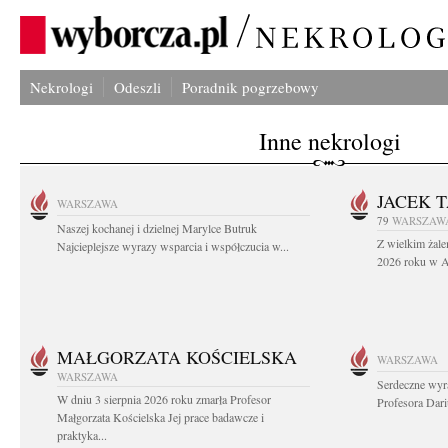
Nekrologi
Odeszli
Poradnik pogrzebowy
Inne nekrologi
JACEK 
WARSZAWA
79
WARSZAW
Naszej kochanej i dzielnej Marylce Butruk
Z wielkim żale
Najcieplejsze wyrazy wsparcia i współczucia w...
2026 roku w Au
MAŁGORZATA KOŚCIELSKA
WARSZAWA
WARSZAWA
Serdeczne wyr
W dniu 3 sierpnia 2026 roku zmarła Profesor
Profesora Dar
Małgorzata Kościelska Jej prace badawcze i
praktyka...