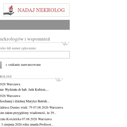
 nekrologów i wspomnień
wisko lub numer ogłoszenia:
+ szukanie zaawansowane
KROLOGI
.2026
Warszawa
ie Wydziału dr hab. Julii Kubisie,...
.2026
Warszawa
kochanej i dzielnej Marylce Butruk...
Tadeusz Duniec
wiek: 79
07.08.2026
Warszawa
kim żalem przyjęliśmy wiadomość, że 29...
zata Kościelska
07.08.2026
Warszawa
3 sierpnia 2026 roku zmarła Profesor...