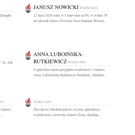
JANUSZ NOWICKI
WARSZAWA
Zarządu
12 lipca 2026 roku w Clearwater na FL w wieku 78
lat odszedł Janusz Nowicki Nasz Kapitan Wyrazy...
ANNA LUBOIŃSKA-
RUTKIEWICZ
" ks. Jan
WARSZAWA
Z głębokim żalem przyjęłam wiadomość o śmierci
Anny Luboińskiej-Rutkiewicz Rodzinie, składam...
WA
WARSZAWA
 śmierci
Zbyszkowi Michalczykowi wyrazy głębokiego
..
współczucia z powodu śmierci Żony składają...