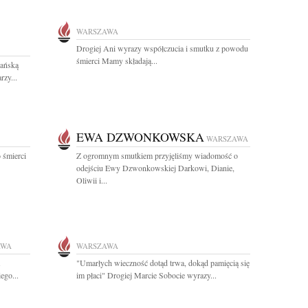
WARSZAWA
Drogiej Ani wyrazy współczucia i smutku z powodu
śmierci Mamy składają...
ańską
rzy...
EWA DZWONKOWSKA
WARSZAWA
 śmierci
Z ogromnym smutkiem przyjęliśmy wiadomość o
odejściu Ewy Dzwonkowskiej Darkowi, Dianie,
Oliwii i...
AWA
WARSZAWA
"Umarłych wieczność dotąd trwa, dokąd pamięcią się
ego...
im płaci" Drogiej Marcie Sobocie wyrazy...