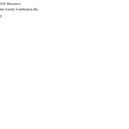
.2026
Warszawa
zne wyrazy współczucia dla...
ej