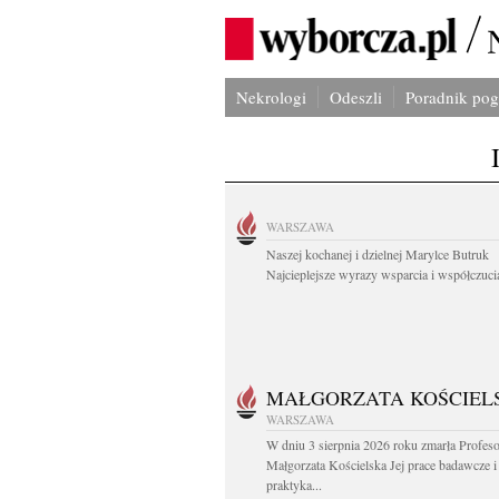
Nekrologi
Odeszli
Poradnik po
WARSZAWA
Naszej kochanej i dzielnej Marylce Butruk
Najcieplejsze wyrazy wsparcia i współczucia
MAŁGORZATA KOŚCIEL
WARSZAWA
W dniu 3 sierpnia 2026 roku zmarła Profes
Małgorzata Kościelska Jej prace badawcze i
praktyka...