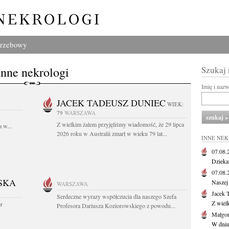
grzebowy
Inne nekrologi
Szukaj
Imię i naz
JACEK TADEUSZ DUNIEC
WIEK:
79
WARSZAWA
Z wielkim żalem przyjęliśmy wiadomość, że 29 lipca
 w...
2026 roku w Australii zmarł w wieku 79 lat...
INNE NE
07.08
Dziekan
07.08
SKA
Naszej 
WARSZAWA
Jacek 
Serdeczne wyrazy współczucia dla naszego Szefa
Z wiel
or
Profesora Dariusza Koziorowskiego z powodu...
Małgor
W dniu 