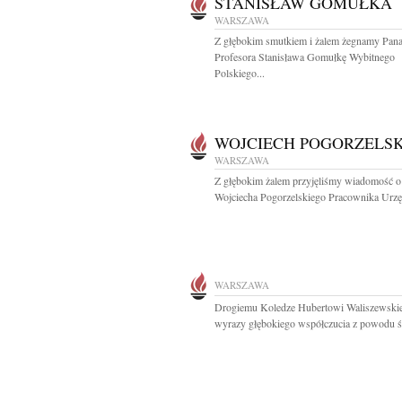
STANISŁAW GOMUŁKA
WARSZAWA
Z głębokim smutkiem i żalem żegnamy Pan
Profesora Stanisława Gomułkę Wybitnego
Polskiego...
WOJCIECH POGORZELSK
WARSZAWA
Z głębokim żalem przyjęliśmy wiadomość o
Wojciecha Pogorzelskiego Pracownika Urzę
WARSZAWA
Drogiemu Koledze Hubertowi Waliszewsk
wyrazy głębokiego współczucia z powodu śm