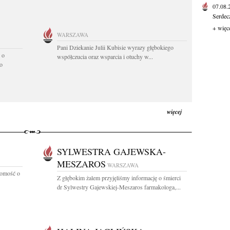
07.08
Serdec
+ więc
WARSZAWA
Pani Dziekanie Julii Kubisie wyrazy głębokiego
 o
współczucia oraz wsparcia i otuchy w...
o
więcej
SYLWESTRA GAJEWSKA-
MESZAROS
WARSZAWA
domość o
Z głębokim żalem przyjęliśmy informację o śmierci
dr Sylwestry Gajewskiej-Meszaros farmakologa,...