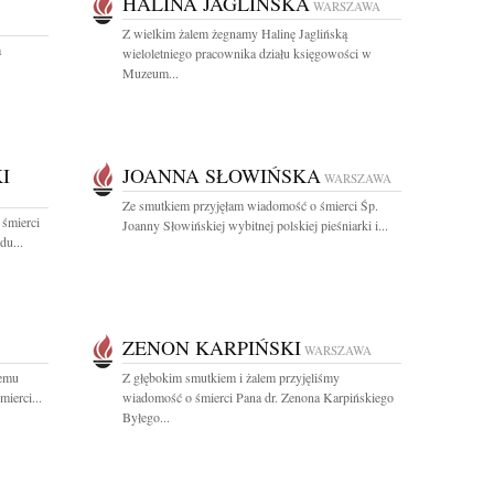
HALINA JAGLIŃSKA
WARSZAWA
Z wielkim żalem żegnamy Halinę Jaglińską
a
wieloletniego pracownika działu księgowości w
Muzeum...
I
JOANNA SŁOWIŃSKA
WARSZAWA
Ze smutkiem przyjęłam wiadomość o śmierci Śp.
 śmierci
Joanny Słowińskiej wybitnej polskiej pieśniarki i...
du...
ZENON KARPIŃSKI
WARSZAWA
iemu
Z głębokim smutkiem i żalem przyjęliśmy
ierci...
wiadomość o śmierci Pana dr. Zenona Karpińskiego
Byłego...