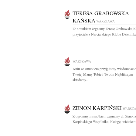
TERESA GRABOWSKA
KAŃSKA
WARSZAWA
Ze smutkiem żegnamy Teresę Grabowską K
przyjaciele z Narciarskiego Klubu Dziennika
WARSZAWA
Aniu ze smutkiem przyjęliśmy wiadomość o
Twojej Mamy Tobie i Twoim Najbliższym
składamy...
ZENON KARPIŃSKI
WARSZ
Z ogromnym smutkiem żegnamy dr. Zenona
Karpińskiego Wspólnika, Kolegę, wieloletni