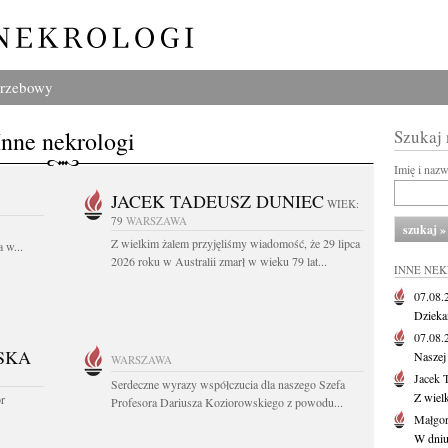
grzebowy
Inne nekrologi
Szukaj
Imię i naz
JACEK TADEUSZ DUNIEC
WIEK:
79
WARSZAWA
Z wielkim żalem przyjęliśmy wiadomość, że 29 lipca
 w...
2026 roku w Australii zmarł w wieku 79 lat...
INNE NE
07.08
Dziekan
07.08
SKA
Naszej 
WARSZAWA
Jacek 
Serdeczne wyrazy współczucia dla naszego Szefa
Z wiel
or
Profesora Dariusza Koziorowskiego z powodu...
Małgor
W dniu 