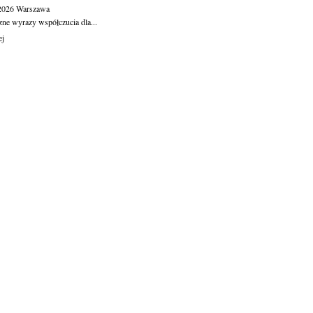
.2026
Warszawa
zne wyrazy współczucia dla...
ej