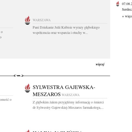
07.08
Serdec
+ więc
WARSZAWA
Pani Dziekanie Julii Kubisie wyrazy głębokiego
 o
współczucia oraz wsparcia i otuchy w...
o
więcej
SYLWESTRA GAJEWSKA-
MESZAROS
WARSZAWA
domość o
Z głębokim żalem przyjęliśmy informację o śmierci
dr Sylwestry Gajewskiej-Meszaros farmakologa,...