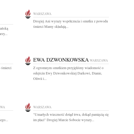
WARSZAWA
Drogiej Ani wyrazy współczucia i smutku z powodu
śmierci Mamy składają...
ańską
rzy...
EWA DZWONKOWSKA
WARSZAWA
 śmierci
Z ogromnym smutkiem przyjęliśmy wiadomość o
odejściu Ewy Dzwonkowskiej Darkowi, Dianie,
Oliwii i...
AWA
WARSZAWA
"Umarłych wieczność dotąd trwa, dokąd pamięcią się
ego...
im płaci" Drogiej Marcie Sobocie wyrazy...