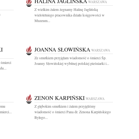
HALINA JAGLIŃSKA
WARSZAWA
Z wielkim żalem żegnamy Halinę Jaglińską
a
wieloletniego pracownika działu księgowości w
Muzeum...
I
JOANNA SŁOWIŃSKA
WARSZAWA
Ze smutkiem przyjęłam wiadomość o śmierci Śp.
 śmierci
Joanny Słowińskiej wybitnej polskiej pieśniarki i...
du...
ZENON KARPIŃSKI
WARSZAWA
iemu
Z głębokim smutkiem i żalem przyjęliśmy
ierci...
wiadomość o śmierci Pana dr. Zenona Karpińskiego
Byłego...