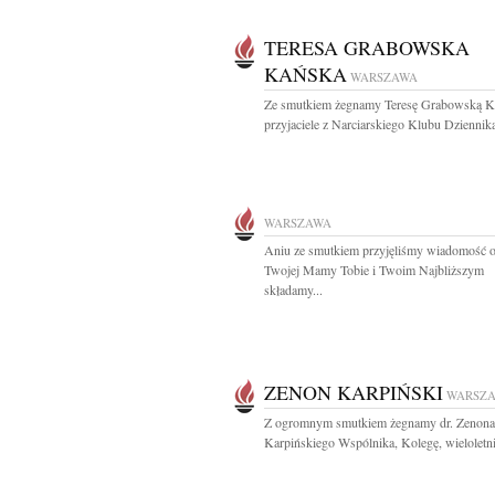
TERESA GRABOWSKA
KAŃSKA
WARSZAWA
Ze smutkiem żegnamy Teresę Grabowską K
przyjaciele z Narciarskiego Klubu Dziennika
WARSZAWA
Aniu ze smutkiem przyjęliśmy wiadomość o
Twojej Mamy Tobie i Twoim Najbliższym
składamy...
ZENON KARPIŃSKI
WARSZ
Z ogromnym smutkiem żegnamy dr. Zenona
Karpińskiego Wspólnika, Kolegę, wieloletni