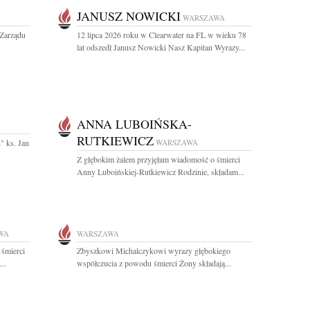
JANUSZ NOWICKI
WARSZAWA
Zarządu
12 lipca 2026 roku w Clearwater na FL w wieku 78
lat odszedł Janusz Nowicki Nasz Kapitan Wyrazy...
ANNA LUBOIŃSKA-
RUTKIEWICZ
" ks. Jan
WARSZAWA
Z głębokim żalem przyjęłam wiadomość o śmierci
Anny Luboińskiej-Rutkiewicz Rodzinie, składam...
WA
WARSZAWA
 śmierci
Zbyszkowi Michalczykowi wyrazy głębokiego
..
współczucia z powodu śmierci Żony składają...