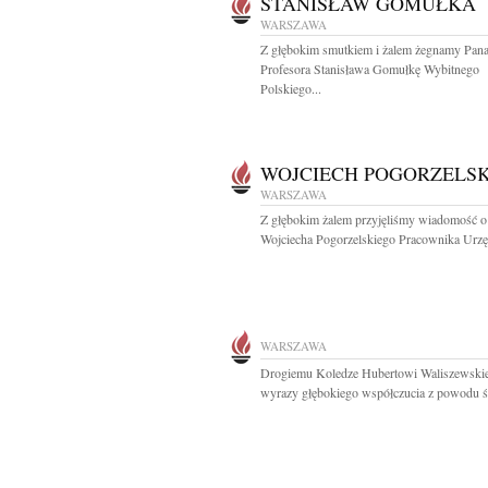
STANISŁAW GOMUŁKA
WARSZAWA
Z głębokim smutkiem i żalem żegnamy Pan
Profesora Stanisława Gomułkę Wybitnego
Polskiego...
WOJCIECH POGORZELSK
WARSZAWA
Z głębokim żalem przyjęliśmy wiadomość o
Wojciecha Pogorzelskiego Pracownika Urzę
WARSZAWA
Drogiemu Koledze Hubertowi Waliszewsk
wyrazy głębokiego współczucia z powodu śm