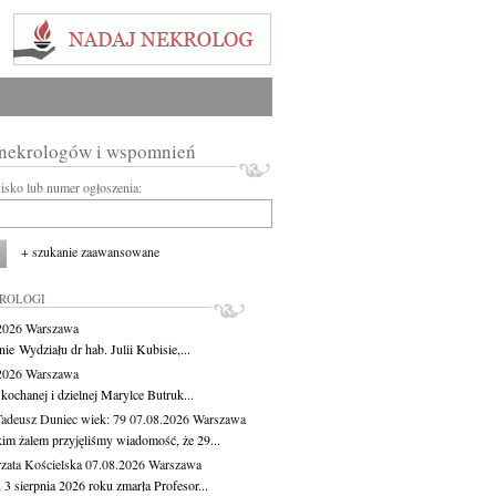
 nekrologów i wspomnień
wisko lub numer ogłoszenia:
+ szukanie zaawansowane
KROLOGI
.2026
Warszawa
ie Wydziału dr hab. Julii Kubisie,...
.2026
Warszawa
kochanej i dzielnej Marylce Butruk...
Tadeusz Duniec
wiek: 79
07.08.2026
Warszawa
kim żalem przyjęliśmy wiadomość, że 29...
zata Kościelska
07.08.2026
Warszawa
3 sierpnia 2026 roku zmarła Profesor...