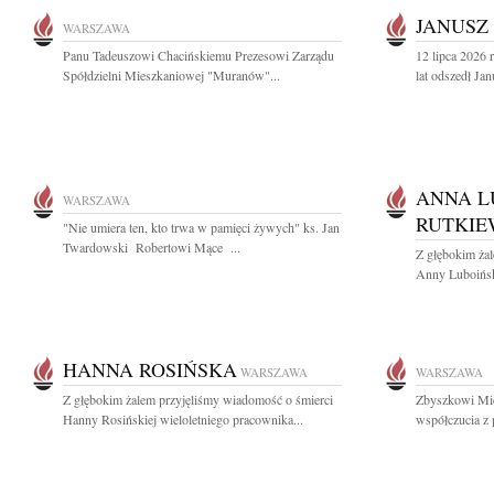
JANUSZ
WARSZAWA
Panu Tadeuszowi Chacińskiemu Prezesowi Zarządu
12 lipca 2026
Spółdzielni Mieszkaniowej "Muranów"...
lat odszedł Ja
ANNA L
WARSZAWA
RUTKIE
"Nie umiera ten, kto trwa w pamięci żywych" ks. Jan
Twardowski Robertowi Mące ...
Z głębokim ża
Anny Luboiński
HANNA ROSIŃSKA
WARSZAWA
WARSZAWA
Z głębokim żalem przyjęliśmy wiadomość o śmierci
Zbyszkowi Mic
Hanny Rosińskiej wieloletniego pracownika...
współczucia z 