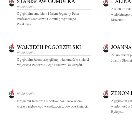
STANISŁAW GOMUŁKA
HALINA
WARSZAWA
Z wielkim żal
Z głębokim smutkiem i żalem żegnamy Pana
wieloletniego 
Profesora Stanisława Gomułkę Wybitnego
Muzeum...
Polskiego...
WOJCIECH POGORZELSKI
JOANNA
WARSZAWA
Ze smutkiem p
Z głębokim żalem przyjęliśmy wiadomość o śmierci
Joanny Słowińsk
Wojciecha Pogorzelskiego Pracownika Urzędu...
ZENON 
WARSZAWA
Drogiemu Koledze Hubertowi Waliszewskiemu
Z głębokim smu
wyrazy głębokiego współczucia z powodu śmierci...
wiadomość o ś
Byłego...