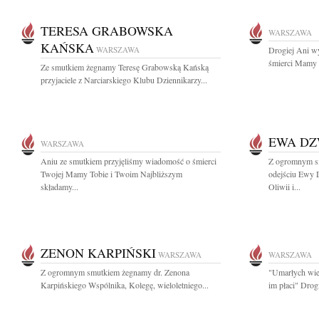
TERESA GRABOWSKA
WARSZAWA
KAŃSKA
WARSZAWA
Drogiej Ani w
śmierci Mamy s
Ze smutkiem żegnamy Teresę Grabowską Kańską
przyjaciele z Narciarskiego Klubu Dziennikarzy...
EWA D
WARSZAWA
Aniu ze smutkiem przyjęliśmy wiadomość o śmierci
Z ogromnym s
Twojej Mamy Tobie i Twoim Najbliższym
odejściu Ewy 
składamy...
Oliwii i...
ZENON KARPIŃSKI
WARSZAWA
WARSZAWA
Z ogromnym smutkiem żegnamy dr. Zenona
"Umarłych wiec
Karpińskiego Wspólnika, Kolegę, wieloletniego...
im płaci" Drog