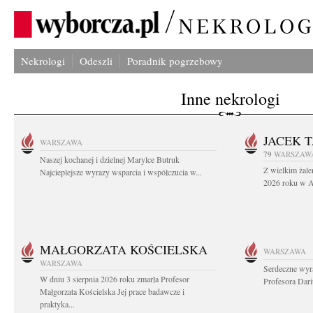
Nekrologi
Odeszli
Poradnik pogrzebowy
Inne nekrologi
JACEK 
WARSZAWA
79
WARSZAW
Naszej kochanej i dzielnej Marylce Butruk
Z wielkim żale
Najcieplejsze wyrazy wsparcia i współczucia w...
2026 roku w Au
MAŁGORZATA KOŚCIELSKA
WARSZAWA
WARSZAWA
Serdeczne wyr
W dniu 3 sierpnia 2026 roku zmarła Profesor
Profesora Dar
Małgorzata Kościelska Jej prace badawcze i
praktyka...