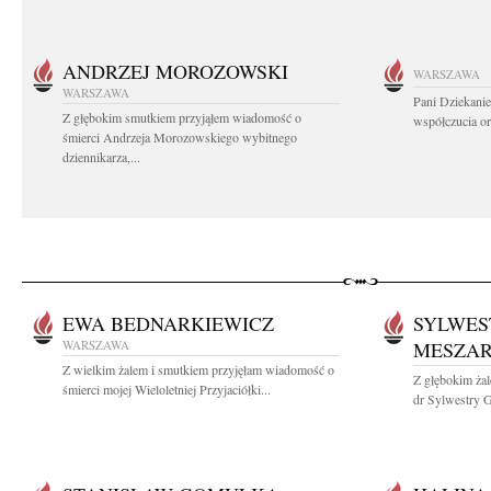
ANDRZEJ MOROZOWSKI
WARSZAWA
WARSZAWA
Pani Dziekanie
Z głębokim smutkiem przyjąłem wiadomość o
współczucia or
śmierci Andrzeja Morozowskiego wybitnego
dziennikarza,...
EWA BEDNARKIEWICZ
SYLWES
WARSZAWA
MESZA
Z wielkim żalem i smutkiem przyjęłam wiadomość o
Z głębokim żal
śmierci mojej Wieloletniej Przyjaciółki...
dr Sylwestry G